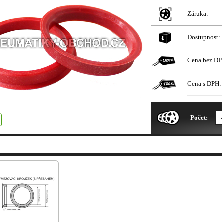
Záruka:
Dostupnost:
Cena bez DP
Cena s DPH:
* Obrázek produktu je pouze il
Počet: