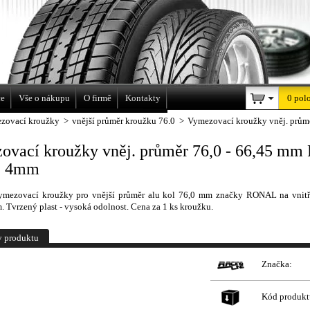
a
ce
Vše o nákupu
O firmě
Kontakty
0 pol
zovací kroužky
>
vnější průměr kroužku 76.0
>
Vymezovací kroužky vněj. prům
ovací kroužky vněj. průměr 76,0 - 66,45 m
e 4mm
ymezovací kroužky pro vnější průměr alu kol 76,0 mm značky RONAL na vnitř
 Tvrzený plast - vysoká odolnost. Cena za 1 ks kroužku.
y produktu
Značka:
Kód produkt