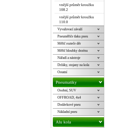
vnější průměr kroužku
108.2
vnější průměr kroužku
110.0
Vyvažovací závaží
Pneuměřiče tlaku pneu
Měřič rozteče děr
Měřič hloubky dezénu
Nářadí a nástroje
Držáky, stojany na kola
Ostatní
Pneumatiky
Osobní, SUV
OFFROAD, 4x4
Dodávkové pneu
Nákladní pneu
Alu kola