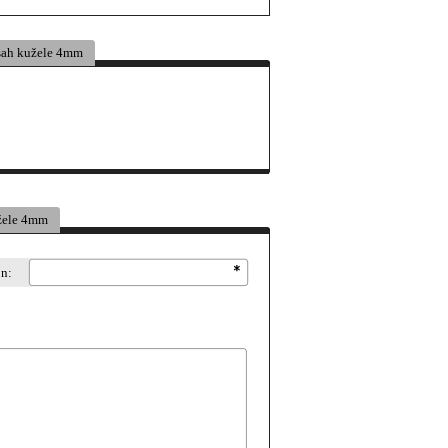
sah kužele 4mm
žele 4mm
on: