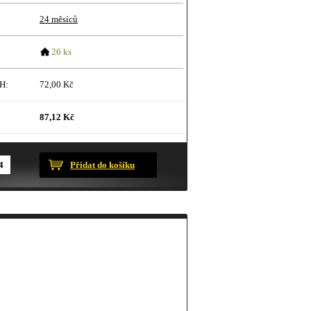
24 měsíců
26 ks
H:
72,00 Kč
87,12 Kč
ustračního charakteru.
Přidat do košíku