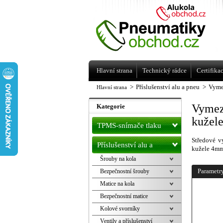
Levné pneumatiky letní, zimní, Alu kol
a litá kola Racing Line
Hlavní strana
Technický rádce
Certifika
>
Příslušenství alu a pneu
>
Vyme
Hlavní strana
Vymez
Kategorie
kužel
TPMS-snímače tlaku
Středové v
Příslušenství alu a
kužele 4mm.
Šrouby na kola
pneu
Parametr
Bezpečnostní šrouby
Matice na kola
Bezpečnostní matice
Kolové svorníky
Ventily a příslušenství