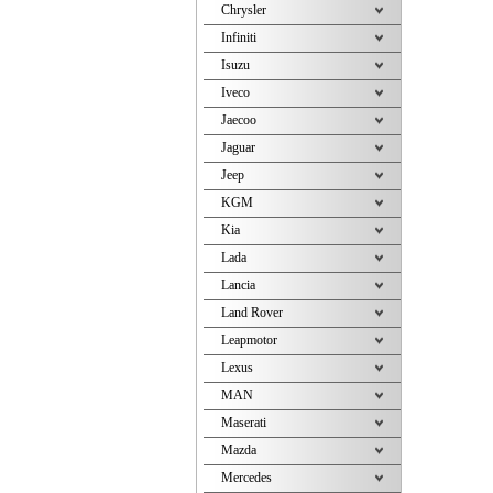
Chrysler
Infiniti
Isuzu
Iveco
Jaecoo
Jaguar
Jeep
KGM
Kia
Lada
Lancia
Land Rover
Leapmotor
Lexus
MAN
Maserati
Mazda
Mercedes