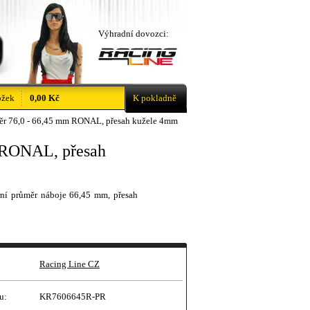
Výhradní dovozci:
ožek
0,00 Kč
K pokladně
ěr 76,0 - 66,45 mm RONAL, přesah kužele 4mm
m RONAL, přesah
ní průměr náboje 66,45 mm, přesah
Racing Line CZ
u:
KR7606645R-PR