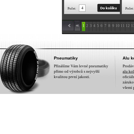
Počet:
Počet:
1
2
3
4
5
6
7
8
9
10
11
12
1
Pneumatiky
Alu k
Přínášíme Vám levné pneumatiky
Prodá
přímo od výrobců s nejvyšší
alu ko
kvalitou první jakosti.
oficiá
zárukou
všemi 