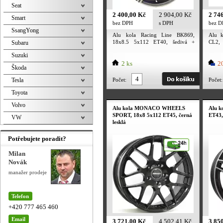
Seat
2 400,00 Kč
2 904,00 Kč
2 74
Smart
bez DPH
s DPH
bez 
SsangYong
Alu kola Racing Line BK869,
Alu 
18x8.5 5x112 ET40, šedivá +
CL2, 
Subaru
leštění
lesklá
Suzuki
2 ks
20
Škoda
Tesla
Počet:
Počet:
Toyota
Volvo
Alu kola MONACO WHEELS
Alu k
SPORT, 18x8 5x112 ET45, černá
ET43, 
VW
lesklá
Potřebujete poradit?
Milan
Novák
manažer prodeje
Telefon
+420 777 465 460
Email
3 721,00 Kč
4 502,41 Kč
3 85