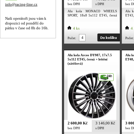
info@racing-line.cz
bez DPH
s DPH
bez 
Alu kola MONACO WHEELS
Alu 
SPORT, 18x8 5x112 ET45, černá
ET43, 
Naši operátoři jsou vám k
lesklá
dispozici od pondělí do
pátku v čase od 8h do 16h.
4 ks
4 
Počet:
Počet:
Alu kola Arceo DY987, 17x7.5
Alu k
5x112 ET45, černá + leštění
ET48, 
(zátěžová)
2 600,00 Kč
3 146,00 Kč
3 00
bez DPH
s DPH
bez 