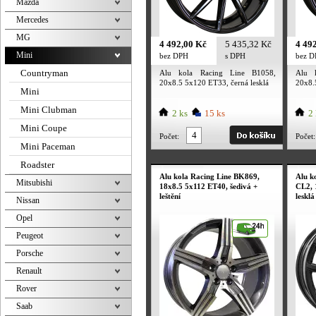
Mazda
Mercedes
MG
4 492,00 Kč
5 435,32 Kč
4 49
Mini
bez DPH
s DPH
bez 
Countryman
Alu kola Racing Line B1058,
Alu 
20x8.5 5x120 ET33, černá lesklá
20x8.
Mini
Mini Clubman
2 ks
15 ks
2 
Mini Coupe
Počet:
Počet:
Mini Paceman
Roadster
Alu kola Racing Line BK869,
Alu 
Mitsubishi
18x8.5 5x112 ET40, šedivá +
CL2, 
leštění
lesklá
Nissan
Opel
Peugeot
Porsche
Renault
Rover
Saab