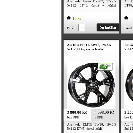
Alu kola Arceo DY987, 17x7.5
Alu 
5x112 ET45, černá + leštění
ET48, 
(zátěžová)
16 ks
4 
Počet:
Počet:
Alu kola ELITE EW16, 19x8.5
Alu k
5x112 ET45, černá lesklá
5x112
3 800,00 Kč
4 598,00 Kč
3 55
bez DPH
s DPH
bez 
Alu kola ELITE EW16, 19x8.5
Alu 
5x112 ET45, černá lesklá
5x112