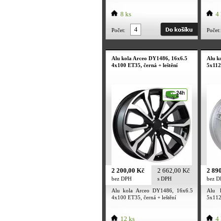
8 ks
4 
Počet:
Počet:
Alu kola Arceo DY1486, 16x6.5
Alu k
4x100 ET35, černá + leštění
5x112
2 200,00 Kč
2 662,00 Kč
2 89
bez DPH
s DPH
bez 
Alu kola Arceo DY1486, 16x6.5
Alu 
4x100 ET35, černá + leštění
5x112
12 ks
4 