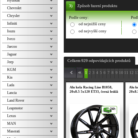
Hyundai
3)
Způsob řazení produktu
Chevrolet
Chrysler
Podle ceny:
Podl
Infiniti
od nejnižší ceny
od nejvyšší ceny
Isuzu
Iveco
Jaecoo
Jaguar
Celkem 929 odpovídajících produktů
Jeep
KGM
1
2
3
4
5
6
7
8
9
10
11
12
1
Kia
Lada
Alu kola Racing Line B1058,
Alu k
20x8.5 5x120 ET33, černá lesklá
20x8.
Lancia
Land Rover
Leapmotor
Lexus
MAN
Maserati