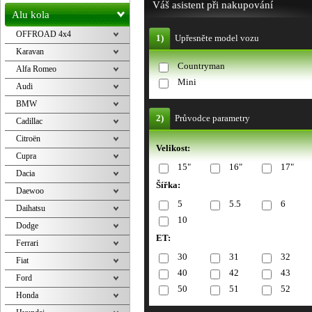
Váš asistent při nakupování
Alu kola
OFFROAD 4x4
1)
Upřesněte model vozu
Karavan
Countryman
Alfa Romeo
Mini
Audi
BMW
2)
Průvodce parametry
Cadillac
Citroën
Velikost:
Cupra
15"
16"
17"
Dacia
Šířka:
Daewoo
5
5.5
6
Daihatsu
10
Dodge
ET:
Ferrari
30
31
32
Fiat
40
42
43
Ford
50
51
52
Honda