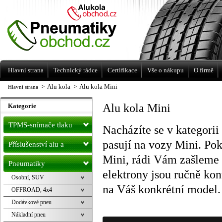
Levné pneumatiky letní, zimní, Alu kola
a litá kola Racing Line
Hlavní strana
Technický rádce
Certifikace
Vše o nákupu
O firmě
>
Alu kola
>
Alu kola Mini
Hlavní strana
Alu kola Mini
Kategorie
TPMS-snímače tlaku
Nacházíte se v kategorii
pasují na vozy Mini. Po
Příslušenství alu a
Mini, rádi Vám zašleme
pneu
Pneumatiky
elektrony jsou ručně ko
Osobní, SUV
na Váš konkrétní model.
OFFROAD, 4x4
Dodávkové pneu
Nákladní pneu