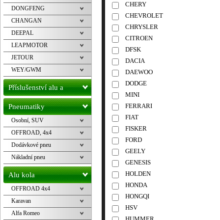
CHERY
DONGFENG
CHEVROLET
CHANGAN
CHRYSLER
DEEPAL
CITROEN
LEAPMOTOR
DFSK
JETOUR
DACIA
WEY/GWM
DAEWOO
DODGE
Příslušenství alu a
MINI
pneu
FERRARI
Pneumatiky
FIAT
Osobní, SUV
FISKER
OFFROAD, 4x4
FORD
Dodávkové pneu
GEELY
Nákladní pneu
GENESIS
HOLDEN
Alu kola
HONDA
OFFROAD 4x4
HONGQI
Karavan
HSV
Alfa Romeo
HUMMER