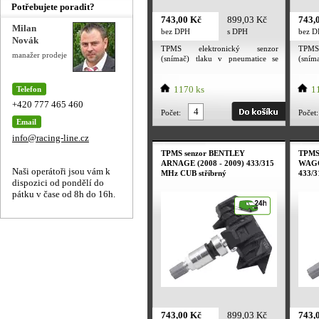
Potřebujete poradit?
743,00 Kč
899,03 Kč
743,
Milan
bez DPH
s DPH
bez 
Novák
TPMS elektronický senzor
TPMS
manažer prodeje
(snímač) tlaku v pneumatice se
(sním
stříbrným ventilem. Utahovací
stříb
moment převlečné matice ventilu 4
momen
Nm. Utahovací moment šroubku 2
1170 ks
Nm. U
11
Telefon
Nm. TPMS senzor je určený pro
Nm. T
+420 777 465 460
alu kola i plechové disky.
alu 
Počet:
Počet:
Frekvence senzoru dle evropské
Frekv
Email
normy 315MHZ. Tpms senzor
norm
info@racing-line.cz
obsahuje baterii PANASONIC.
obsa
Deklarovaná výdrž baterie
Dekl
TPMS senzor BENTLEY
TPMS
výrobcem 7 let. Párování senzoru
výrob
ARNAGE (2008 - 2009) 433/315
WAGON
s vozem probíhá nezávisle na
s vo
Naši operátoři jsou vám k
MHz CUB stříbrný
433/3
senzorech, je to dané výrobcem a
senzo
dispozici od pondělí do
konkrétním modelem vozu.
konkr
pátku v čase od 8h do 16h.
743,00 Kč
899,03 Kč
743,