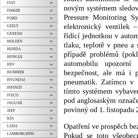
FIAT
novým systémem sledová
FISKER
Pressure Monitoring S
FORD
elektronický ventilek 
GEELY
GENESIS
řídící jednotkou v auto
HOLDEN
tlaku, teplotě v pneu a 
HONDA
případě problémů (pokl
HONGQI
automobilu upozorní 
HSV
bezpečnost, ale má i p
HUMMER
HYUNDAI
pneumatik. Zatímco v 
INFINITI
tímto systémem vybaven
IVECO
pod anglosaským označe
JAGUAR
povinný od 1. listopadu
JEEP
KIA
Opatření ve prospěch bez
LADA
Pokud se toto všeobec
LAMBORGHINI