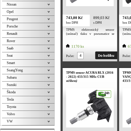
Nissan
Opel
743,00 Kč
899,03 Kč
743,
Peugeot
bez DPH
s DPH
bez 
Porsche
TPMS elektronický senzor
TPMS
Renault
(snímač) tlaku v pneumatice se
(sním
stříbrným ventilem. Utahovací
čern
Rover
moment převlečné matice ventilu 4
momen
Nm. Utahovací moment šroubku 2
1170 ks
Nm. U
67
Saab
Nm. TPMS senzor je určený pro
Nm. T
alu kola i plechové disky.
alu 
Seat
Počet:
Počet:
Frekvence senzoru dle evropské
Frekv
normy 433 MHz. Tpms senzor
norm
Smart
obsahuje baterii PANASONIC.
obsa
SsangYong
Deklarovaná výdrž baterie
Dekl
TPMS senzor ACURA RLX (2016
TPMS
výrobcem 7 let. Párování senzoru
výrob
- 2022) 433/315 MHz CUB
VANQ
Subaru
s vozem probíhá nezávisle na
s vo
stříbrný
433/3
senzorech, je to dané výrobcem a
senzo
Suzuki
konkrétním modelem vozu.
konkr
Škoda
Tesla
Toyota
Volvo
VW