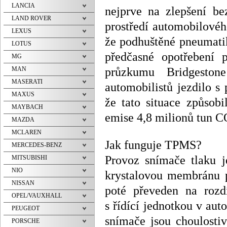
LANCIA
nejprve na zlepšení be
LAND ROVER
prostředí automobilovéh
LEXUS
že podhuštěné pneumatik
LOTUS
předčasné opotřebení 
MG
průzkumu Bridgestone
MAN
MASERATI
automobilistů jezdilo s
MAXUS
že tato situace způsobi
MAYBACH
emise 4,8 milionů tun C
MAZDA
MCLAREN
Jak funguje TPMS?
MERCEDES-BENZ
Provoz snímače tlaku j
MITSUBISHI
NIO
krystalovou membránu p
NISSAN
poté převeden na rozd
OPEL/VAUXHALL
s řídící jednotkou v au
PEUGEOT
snímače jsou choulosti
PORSCHE