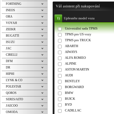
FORTHING
Váš asistent při nakupování
INEOS
ORA
1)
Upřesněte model vozu
VOYAH
Univerzální sada TPMS
ZEEKR
TPMS pro US vozy
BUGATTI
TPMS pro TRUCK
ISUZU
ABARTH
JAC
AIWAYS
CIRELLI
ALFA ROMEO
DFM
ALPINE
DR
ASTON MARTIN
HIPHI
AUDI
LYNK & CO
BENTLEY
POLESTAR
BORGWARD
BMW
QOROS
BUICK
SERES/AITO
BYD
JAECOO
CADILLAC
OMODA