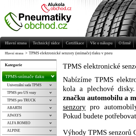
Levné pneumatiky letní, zimní, Alu kola
a litá kola Racing Line
Hlavní strana
Technický rádce
Certifikace
Vše o nákupu
O firmě
>
TPMS elektronické senzory (snímače) tlaku v pneu
Hlavní strana
TPMS elektronické senzo
Kategorie
TPMS-snímače tlaku
Nabízíme TPMS elektron
Univerzální sada TPMS
kola a plechové disky
TPMS pro US vozy
značku automobilu a m
TPMS pro TRUCK
senzory
pro automobily
ABARTH
Pokud budete potřebovat
AIWAYS
ALFA ROMEO
Výhody TPMS senzorů
ALPINE