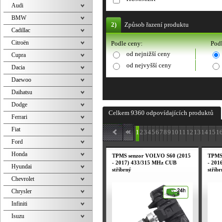
Audi
BMW
2)
Způsob řazení produktu
Cadillac
Citroën
Podle ceny:
Podl
od nejnižší ceny
Cupra
od nejvyšší ceny
Dacia
Daewoo
Daihatsu
Dodge
Celkem 9360 odpovídajících produktů
Ferrari
Fiat
1
2
3
4
5
6
7
8
9
10
11
12
13
14
15
1
Ford
Honda
TPMS senzor VOLVO S60 (2015
TPMS
- 2017) 433/315 MHz CUB
- 201
Hyundai
stříbrný
stříb
Chevrolet
Chrysler
Infiniti
Isuzu