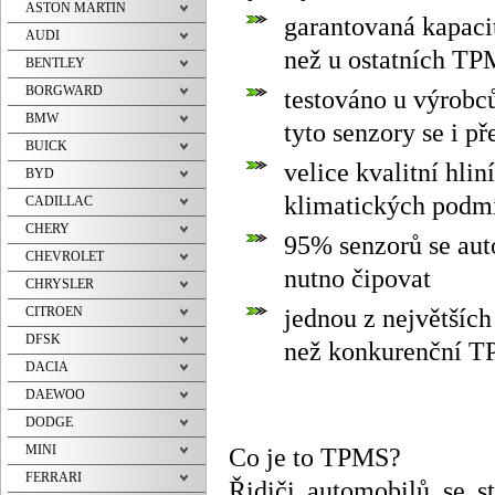
ASTON MARTIN
garantovaná kapaci
AUDI
než u ostatních TPM
BENTLEY
BORGWARD
testováno u výrobc
BMW
tyto senzory se i p
BUICK
velice kvalitní hlin
BYD
klimatických podmí
CADILLAC
CHERY
95% senzorů se aut
CHEVROLET
nutno čipovat
CHRYSLER
jednou z největších
CITROEN
DFSK
než konkurenční 
DACIA
DAEWOO
DODGE
MINI
Co je to TPMS?
FERRARI
Řidiči automobilů se st