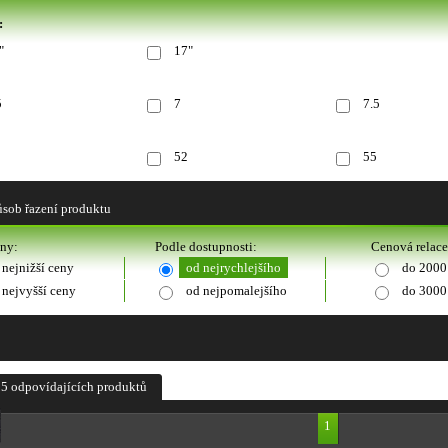
:
"
17"
5
7
7.5
52
55
sob řazení produktu
eny:
Podle dostupnosti:
Cenová relace
 nejnižší ceny
od nejrychlejšího
do 2000
 nejvyšší ceny
od nejpomalejšího
do 3000
5 odpovídajících produktů
1