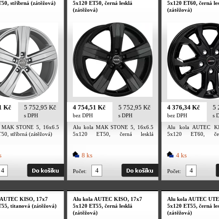
50, stříbrná (zátěžová)
5x120 ET50, černá lesklá
5x120 ET60, černá le
(zátěžová)
(zátěžová)
1 Kč
5 752,95 Kč
4 754,51 Kč
5 752,95 Kč
4 376,34 Kč
5 
s DPH
bez DPH
s DPH
bez DPH
s 
a MAK STONE 5, 16x6.5
Alu kola MAK STONE 5, 16x6.5
Alu kola AUTEC KI
0, stříbrná (zátěžová)
5x120 ET50, černá lesklá
5x120 ET60, čer
(zátěžová)
(zátěžová)
s
8 ks
4 ks
Počet:
Počet:
a AUTEC KISO, 17x7
Alu kola AUTEC KISO, 17x7
Alu kola AUTEC UTE
55, titanová (zátěžová)
5x120 ET55, černá lesklá
5x120 ET55, černá le
(zátěžová)
(zátěžová)