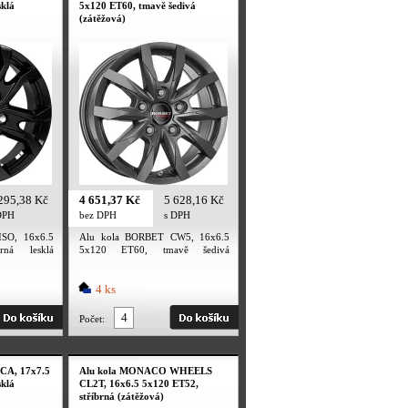
sklá
5x120 ET60, tmavě šedivá
(zátěžová)
295,38 Kč
4 651,37 Kč
5 628,16 Kč
DPH
bez DPH
s DPH
SO, 16x6.5
Alu kola BORBET CW5, 16x6.5
ná lesklá
5x120 ET60, tmavě šedivá
(zátěžová)
4 ks
Počet:
CA, 17x7.5
Alu kola MONACO WHEELS
sklá
CL2T, 16x6.5 5x120 ET52,
stříbrná (zátěžová)