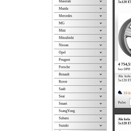
Maserati
5x120 ET
Mazda
Mercedes
MG
Mini
Mitsubishi
Nissan
Opel
Peugeot
4 754,5
Porsche
bez DPH
Renault
Alu kol
5x120 ET5
Rover
Saab
16 k
Seat
Počet:
Smart
SsangYong
Subaru
Alu kol
5x120 ET
Suzuki