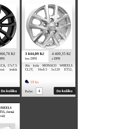
966,76 Kč
3 644,09 Kč
4 409,35 Kč
DPH
bez DPH
s DPH
ECA, 17x7.5
Alu kola MONACO WHEELS
ná lesklá
CL2T, 16x6.5 5x120 ET52,
stříbrná (zátěžová)
19 ks
Počet:
 WHEELS
T55, černá
ová)