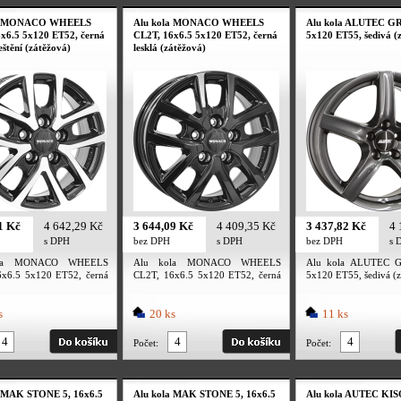
la MONACO WHEELS
Alu kola MONACO WHEELS
Alu kola ALUTEC GR
x6.5 5x120 ET52, černá
CL2T, 16x6.5 5x120 ET52, černá
5x120 ET55, šedivá (
leštění (zátěžová)
lesklá (zátěžová)
1 Kč
4 642,29 Kč
3 644,09 Kč
4 409,35 Kč
3 437,82 Kč
4 
s DPH
bez DPH
s DPH
bez DPH
s 
ola MONACO WHEELS
Alu kola MONACO WHEELS
Alu kola ALUTEC G
x6.5 5x120 ET52, černá
CL2T, 16x6.5 5x120 ET52, černá
5x120 ET55, šedivá (z
eštění (zátěžová)
lesklá (zátěžová)
s
20 ks
11 ks
Počet:
Počet:
a MAK STONE 5, 16x6.5
Alu kola MAK STONE 5, 16x6.5
Alu kola AUTEC KIS