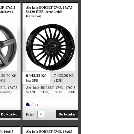
IP, 17x7.5
Alu kola BORBET CW3, 17x7.5
zátěžová)
5x120 ET55, černá lesklá
(zátěžová)
159,76 Kč
6 143,38 Kč
7 433,50 Kč
DPH
bez DPH
s DPH
RIP, 17x7.5
Alu kola BORBET CW3, 17x7.5
átěžová)
5x120 ET55, černá lesklá
(zátěžová)
8 ks
Počet:
O, 16x6.5
Alu kola BORBET CW5, 16x6.5