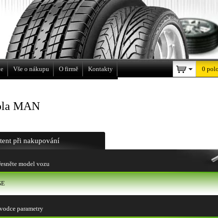
a
ce
Vše o nákupu
O firmě
Kontakty
0 pol
ola MAN
stent při nakupování
esněte model vozu
GE
vodce parametry