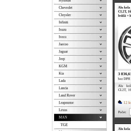
Hyundai
Chevrolet
Alu ko
CL2T, 16
Chrysler
lesklá + 
Infiniti
Isuzu
Iveco
Jaecoo
Jaguar
Jeep
KGM
Kia
3 836,6
bez DPH
Lada
Alu k
Lancia
CL2T, 16
lesklá + l
Land Rover
12 k
Leapmotor
Lexus
Počet:
MAN
TGE
Alu kol