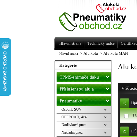
Levné pneumatiky letní, zimní, Alu kol
a litá kola Racing Line
Hlavní strana
Technický rádce
Certifika
>
Alu kola
>
Alu kola MAN
Hlavní strana
Alu k
Kategorie
TPMS-snímače tlaku
Váš asi
Příslušenství alu a
pneu
Pneumatiky
1)
Upř
Osobní, SUV
T
OFFROAD, 4x4
Dodávkové pneu
2)
Prů
Nákladní pneu