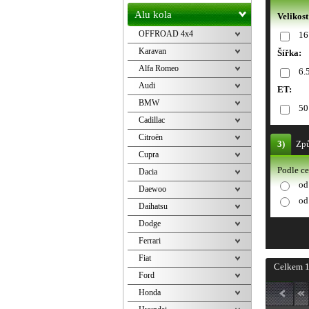
Alu kola
Velikost
OFFROAD 4x4
16
Karavan
Šířka:
Alfa Romeo
6.
Audi
ET:
BMW
50
Cadillac
Citroën
3)
Způ
Cupra
Podle c
Dacia
od
Daewoo
od
Daihatsu
Dodge
Ferrari
Fiat
Celkem 1
Ford
Honda