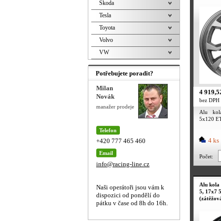
Škoda
Tesla
Toyota
Volvo
VW
Potřebujete poradit?
Milan
4 919,5
Novák
bez DPH
manažer prodeje
Alu ko
5x120 ET
Telefon
4 ks
+420 777 465 460
Email
Počet:
info@racing-line.cz
Alu kol
Naši operátoři jsou vám k
5, 17x7 
dispozici od pondělí do
(zátěžov
pátku v čase od 8h do 16h.