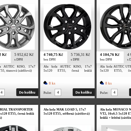
2 Kč
5 952,62 Kč
4 740,75 Kč
5 736,31 Kč
4 104,76 Kč
4 
s DPH
bez DPH
s DPH
bez DPH
s 
la AUTEC KISO, 17x7
Alu kola AUTEC KISO, 17x7
Alu kola AUTEC UT
55, titanová (zátěžová)
5x120 ET55, černá lesklá
5x120 ET55, čer
(zátěžová)
(zátěžová)
8 ks
8 ks
Počet:
Počet:
a RIAL TRANSPORTER
Alu kola MAK LOAD 5, 17x7
Alu kola MONACO
5x120 ET55, černá lesklá
5x120 ET55, stříbrná (zátěžová)
VT2, 16x6.5 5x120 E
á)
lesklá + leštění (zátěž