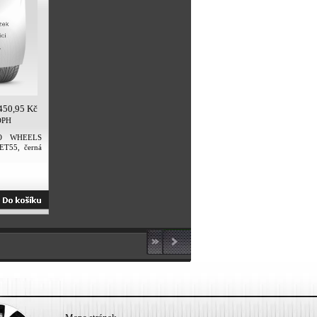
450,95 Kč
DPH
O WHEELS
ET55, černá
vá)