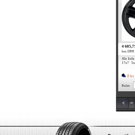
4 685,7
bez DPH
Alu kol
17x7 5x
(zátěžová
8 ks
Počet: