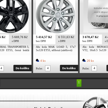
5 Kč
5 669,76 Kč
5 414,57 Kč
6 551,63 Kč
3 678,47 Kč
4 
s DPH
bez DPH
s DPH
bez DPH
s 
a RIAL TRANSPORTER 5,
Alu kola MAK LOAD 5, 17x7
Alu kola MONAC
120 ET55, černá lesklá
5x120 ET55, stříbrná (zátěžová)
VT2, 16x6.5 5x120 
)
lesklá + leštění (zátěžo
4 ks
20 ks
Počet:
Počet:
1
Nahoru