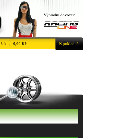
Výhradní dovozci:
ožek
0,00 Kč
K pokladně