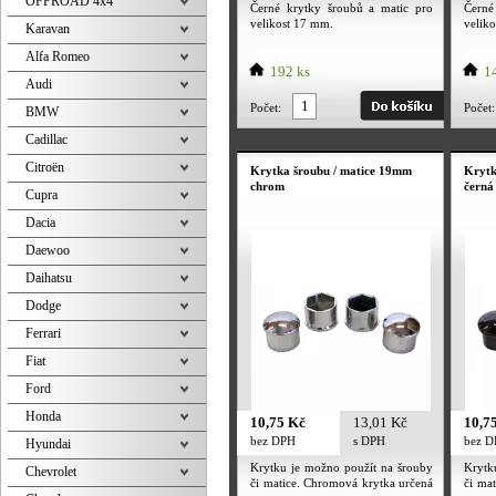
OFFROAD 4x4
Černé krytky šroubů a matic pro
Černé
velikost 17 mm.
velik
Karavan
Alfa Romeo
192 ks
14
Audi
Počet:
Počet:
BMW
Cadillac
Citroën
Krytka šroubu / matice 19mm
Krytk
chrom
černá
Cupra
Dacia
Daewoo
Daihatsu
Dodge
Ferrari
Fiat
Ford
Honda
10,75 Kč
13,01 Kč
10,7
bez DPH
s DPH
bez 
Hyundai
Krytku je možno použít na šrouby
Krytk
Chevrolet
či matice. Chromová krytka určená
či ma