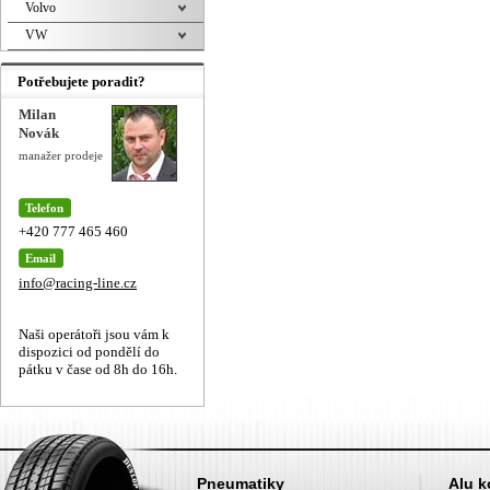
Volvo
VW
Potřebujete poradit?
Milan
Novák
manažer prodeje
Telefon
+420 777 465 460
Email
info@racing-line.cz
Naši operátoři jsou vám k
dispozici od pondělí do
pátku v čase od 8h do 16h.
Pneumatiky
Alu k