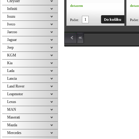
Chrysler
pro 19mm hlavy.
17mm 
dotazem
dota
Infiniti
Isuzu
Počet:
Počet:
Iveco
Jaecoo
Jaguar
Jeep
KGM
Kia
Lada
Lancia
Land Rover
Leapmotor
Lexus
MAN
Maserati
Mazda
Mercedes