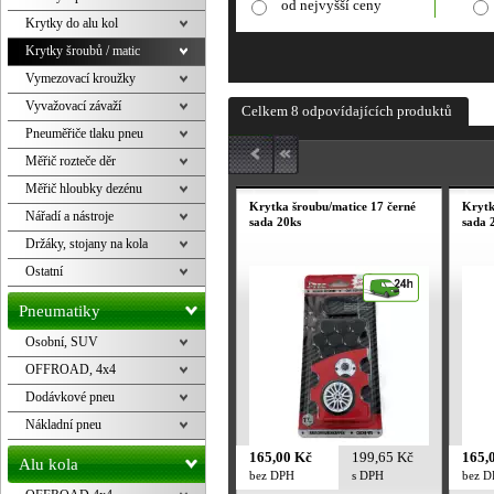
od nejvyšší ceny
Krytky do alu kol
Krytky šroubů / matic
Vymezovací kroužky
Vyvažovací závaží
Celkem 8 odpovídajících produktů
Pneuměřiče tlaku pneu
Měřič rozteče děr
Měřič hloubky dezénu
Krytka šroubu/matice 17 černé
Krytk
Nářadí a nástroje
sada 20ks
sada 
Držáky, stojany na kola
Ostatní
Pneumatiky
Osobní, SUV
OFFROAD, 4x4
Dodávkové pneu
Nákladní pneu
165,00 Kč
199,65 Kč
165,
Alu kola
bez DPH
s DPH
bez 