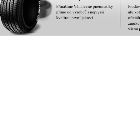
Přínášíme Vám levné pneumatiky
Prodá
přímo od výrobců s nejvyšší
alu ko
kvalitou první jakosti.
oficiá
zárukou
všemi 