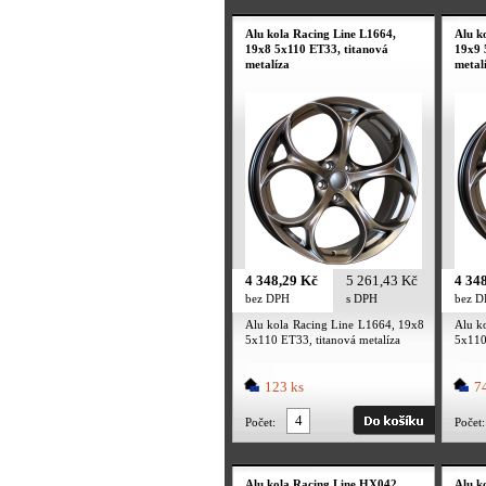
Alu kola Racing Line L1664,
Alu k
19x8 5x110 ET33, titanová
19x9 
metalíza
metal
4 348,29 Kč
5 261,43 Kč
4 34
bez DPH
s DPH
bez 
Alu kola Racing Line L1664, 19x8
Alu k
5x110 ET33, titanová metalíza
5x110
123 ks
74
Počet:
Počet:
Alu kola Racing Line HX042,
Alu k