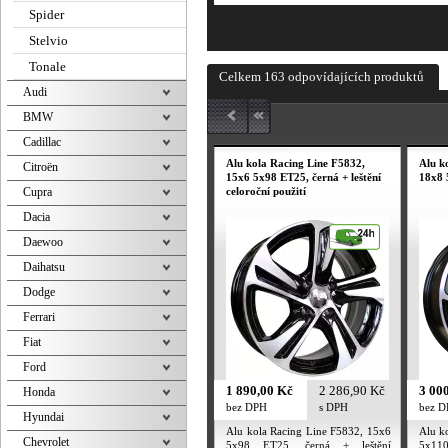
Spider
Stelvio
Tonale
Celkem 163 odpovídajících produktů
Audi
BMW
Cadillac
Alu kola Racing Line F5832,
Alu k
Citroën
15x6 5x98 ET25, černá + leštění
18x8 
Cupra
celoroční použití
Dacia
Daewoo
Daihatsu
Dodge
Ferrari
Fiat
Ford
1 890,00 Kč
2 286,90 Kč
3 00
Honda
bez DPH
s DPH
bez 
Hyundai
Alu kola Racing Line F5832, 15x6
Alu k
Chevrolet
5x98 ET25, černá + leštění
5x110