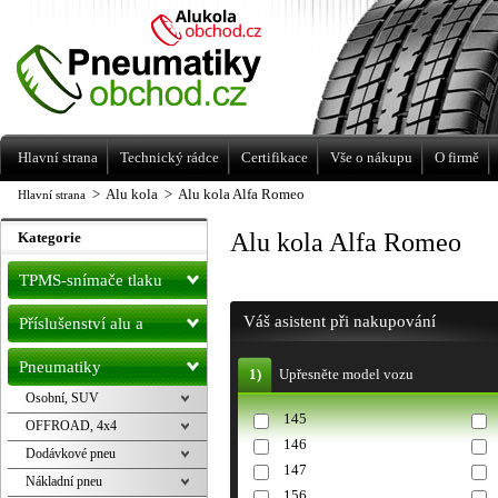
Levné pneumatiky letní, zimní, Alu kola
a litá kola Racing Line
Hlavní strana
Technický rádce
Certifikace
Vše o nákupu
O firmě
>
Alu kola
>
Alu kola Alfa Romeo
Hlavní strana
Alu kola Alfa Romeo
Kategorie
TPMS-snímače tlaku
Váš asistent při nakupování
Příslušenství alu a
pneu
Pneumatiky
1)
Upřesněte model vozu
Osobní, SUV
145
OFFROAD, 4x4
146
Dodávkové pneu
147
Nákladní pneu
156