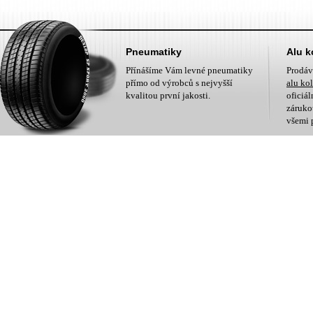
Pneumatiky
Alu k
Přínášíme Vám levné pneumatiky
Prodá
přímo od výrobců s nejvyšší
alu ko
kvalitou první jakosti.
oficiá
zárukou
všemi 