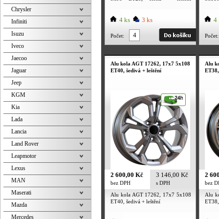
celoroční použití
Chrysler
4 ks
3 ks
4 
Infiniti
Isuzu
Počet:
Počet:
Iveco
Jaecoo
Alu kola AGT 17262, 17x7 5x108
Alu k
Jaguar
ET40, šedivá + leštění
ET38,
Jeep
KGM
Kia
Lada
Lancia
Land Rover
Leapmotor
Lexus
2 600,00 Kč
3 146,00 Kč
2 60
MAN
bez DPH
s DPH
bez 
Maserati
Alu kola AGT 17262, 17x7 5x108
Alu k
ET40, šedivá + leštění
ET38, 
Mazda
Mercedes