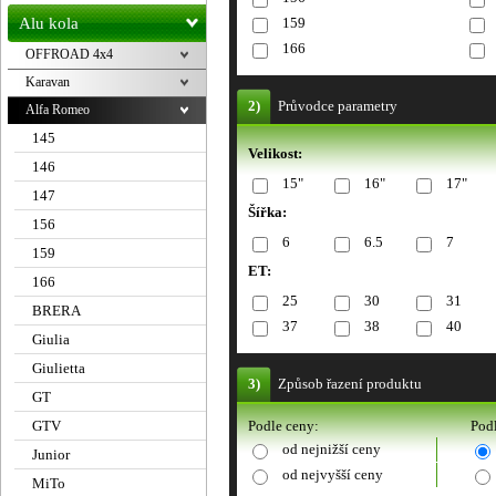
Alu kola
159
166
OFFROAD 4x4
Karavan
2)
Průvodce parametry
Alfa Romeo
145
Velikost:
146
15"
16"
17"
147
Šířka:
156
6
6.5
7
159
ET:
166
25
30
31
BRERA
37
38
40
Giulia
Giulietta
3)
Způsob řazení produktu
GT
GTV
Podle ceny:
Podl
od nejnižší ceny
Junior
od nejvyšší ceny
MiTo