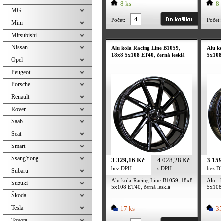
8 ks
8 
MG
Počet:
Počet:
Mini
Mitsubishi
Nissan
Alu kola Racing Line B1059,
Alu k
18x8 5x108 ET40, černá lesklá
5x108
Opel
Peugeot
Porsche
Renault
Rover
Saab
Seat
Smart
SsangYong
3 329,16 Kč
4 028,28 Kč
3 15
bez DPH
s DPH
bez 
Subaru
Alu kola Racing Line B1059, 18x8
Alu 
Suzuki
5x108 ET40, černá lesklá
5x108
Škoda
Tesla
17 ks
35
Toyota