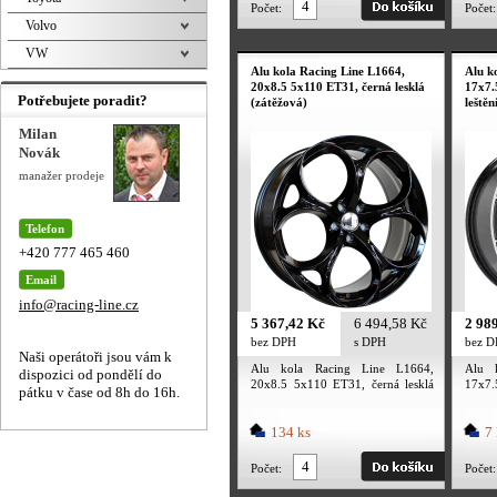
Počet:
Počet:
Volvo
VW
Alu kola Racing Line L1664,
Alu k
20x8.5 5x110 ET31, černá lesklá
17x7.
Potřebujete poradit?
(zátěžová)
leštěn
Milan
Novák
manažer prodeje
Telefon
+420 777 465 460
Email
info@racing-line.cz
5 367,42 Kč
6 494,58 Kč
2 98
bez DPH
s DPH
bez 
Naši operátoři jsou vám k
Alu kola Racing Line L1664,
Alu 
dispozici od pondělí do
20x8.5 5x110 ET31, černá lesklá
17x7
pátku v čase od 8h do 16h.
(zátěžová)
leštění
134 ks
7 
Počet:
Počet: