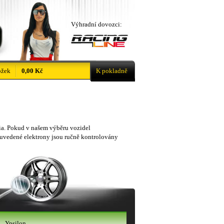
Výhradní dovozci:
ožek
0,00 Kč
K pokladně
cia. Pokud v našem výběru vozidel
 uvedené elektrony jsou ručně kontrolovány
Ypsilon