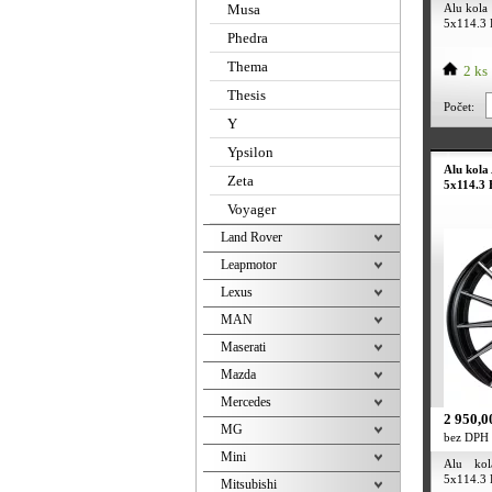
Musa
Alu kola
5x114.3 
Phedra
Thema
2 ks
Thesis
Počet:
Y
Ypsilon
Alu kola
Zeta
5x114.3 
Voyager
Land Rover
Leapmotor
Lexus
MAN
Maserati
Mazda
Mercedes
2 950,0
MG
bez DPH
Mini
Alu ko
5x114.3 E
Mitsubishi