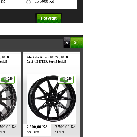
 Kč
do 5000 Kč
, 18x8
Alu kola Arceo 18177, 18x8
esklá
5x114.3 ET35, černá lesklá
509,00 Kč
2 900,00 Kč
3 509,00 Kč
DPH
bez DPH
s DPH