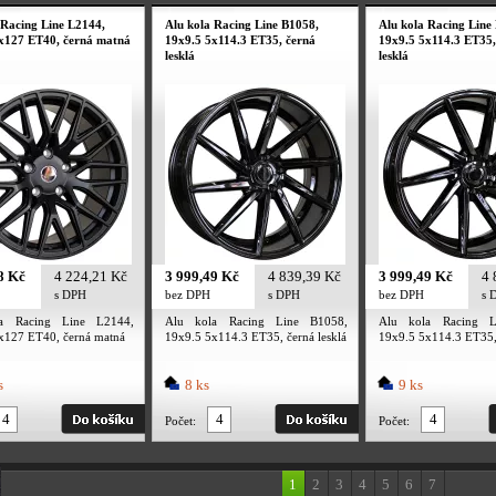
 Racing Line L2144,
Alu kola Racing Line B1058,
Alu kola Racing Line
x127 ET40, černá matná
19x9.5 5x114.3 ET35, černá
19x9.5 5x114.3 ET35,
lesklá
lesklá
8 Kč
4 224,21 Kč
3 999,49 Kč
4 839,39 Kč
3 999,49 Kč
4 
s DPH
bez DPH
s DPH
bez DPH
s 
a Racing Line L2144,
Alu kola Racing Line B1058,
Alu kola Racing L
x127 ET40, černá matná
19x9.5 5x114.3 ET35, černá lesklá
19x9.5 5x114.3 ET35, 
s
8 ks
9 ks
Počet:
Počet:
1
2
3
4
5
6
7