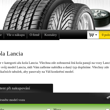
a
ce
Vše o nákupu
O firmě
Kontakty
0 pol
la Lancia
e v kategorii alu kola Lancia. Všechna zde zobrazená litá kola pasují na vozy Lan
e svůj model Lancia, rádi Vám zašleme nabídku a daný typ doplníme. Všechny zde
kačních tabulek, aby pasovaly na Váš konkrétní model.
stent při nakupování
esněte model vozu
dra
Musa