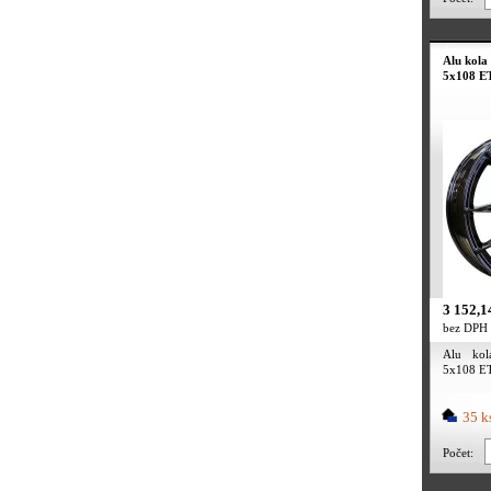
Alu kola
5x108 ET
3 152,1
bez DPH
Alu ko
5x108 ET
35 k
Počet: