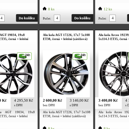
8 ks
12 ks
Počet:
Počet:
 AGT 19034, 19x8
Alu kola AGT 17226, 17x7 5x108
Alu kola Arceo 19239
ET35, černá + leštění
ET38, černá + leštění (zátěžová)
5x114.3 ET35, černá +
0 Kč
4 295,50 Kč
2 600,00 Kč
3 146,00 Kč
3 400,00 Kč
4 
s DPH
bez DPH
s DPH
bez DPH
s 
la AGT 19034, 19x8
Alu kola AGT 17226, 17x7 5x108
Alu kola Arceo 19
T35, černá + leštění
ET38, černá + leštění (zátěžová)
5x114.3 ET35, černá +
8 ks
8 ks