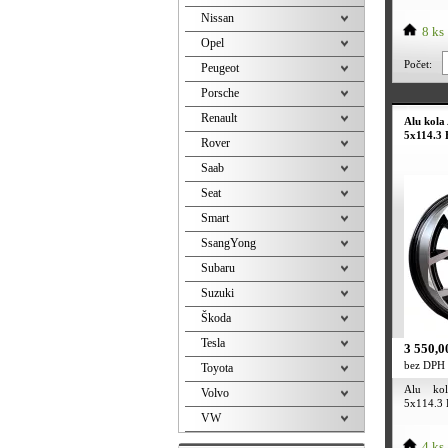
Nissan
8 ks
Opel
Počet:
Peugeot
Porsche
Renault
Alu kola
5x114.3 
Rover
Saab
Seat
Smart
SsangYong
Subaru
Suzuki
Škoda
Tesla
3 550,0
bez DPH
Toyota
Alu ko
Volvo
5x114.3 E
VW
4 ks