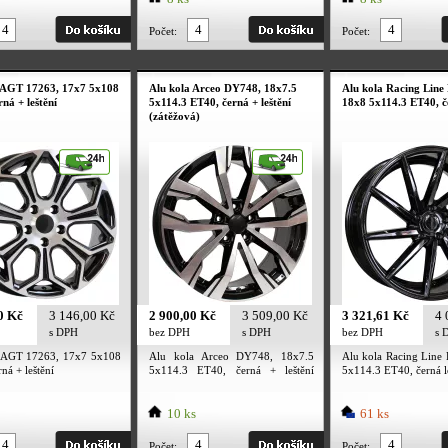
Počet:
Počet:
 AGT 17263, 17x7 5x108
Alu kola Arceo DY748, 18x7.5
Alu kola Racing Line
ná + leštění
5x114.3 ET40, černá + leštění
18x8 5x114.3 ET40, č
(zátěžová)
0 Kč
3 146,00 Kč
2 900,00 Kč
3 509,00 Kč
3 321,61 Kč
4 
s DPH
bez DPH
s DPH
bez DPH
s 
 AGT 17263, 17x7 5x108
Alu kola Arceo DY748, 18x7.5
Alu kola Racing Line
ná + leštění
5x114.3 ET40, černá + leštění
5x114.3 ET40, černá l
(zátěžová)
10 ks
61 ks
Počet:
Počet: