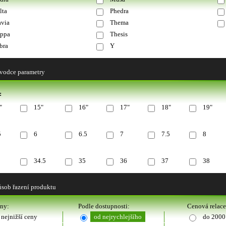
lta
Phedra
avia
Thema
ppa
Thesis
bra
Y
vodce parametry
:
"
15"
16"
17"
18"
19"
5
6
6.5
7
7.5
8
34.5
35
36
37
38
sob řazení produktu
eny:
Podle dostupnosti:
Cenová relace
 nejnižší ceny
od nejrychlejšího
do 2000