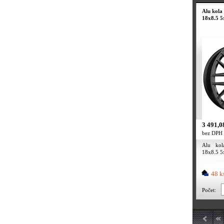
Alu kola
18x8.5 5
3 491,0
bez DPH
Alu kol
18x8.5 5
48 k
Počet: