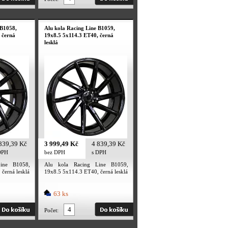
 B1058,
Alu kola Racing Line B1059,
 černá
19x8.5 5x114.3 ET40, černá
lesklá
839,39 Kč
3 999,49 Kč
4 839,39 Kč
DPH
bez DPH
s DPH
ine B1058,
Alu kola Racing Line B1059,
černá lesklá
19x8.5 5x114.3 ET40, černá lesklá
63 ks
Počet: