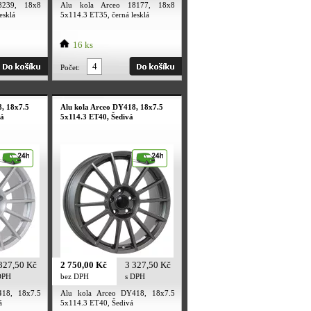
8239, 18x8
Alu kola Arceo 18177, 18x8
esklá
5x114.3 ET35, černá lesklá
16 ks
Počet:
, 18x7.5
Alu kola Arceo DY418, 18x7.5
ná
5x114.3 ET40, Šedivá
327,50 Kč
2 750,00 Kč
3 327,50 Kč
DPH
bez DPH
s DPH
418, 18x7.5
Alu kola Arceo DY418, 18x7.5
á
5x114.3 ET40, Šedivá