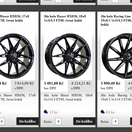
 Haxer HX036, 17x8
Alu kola Haxer HX036, 18x8
Alu kola Racing Line
38, černá lesklá
5x114.3 ET40, černá lesklá
19x8.5 5x114.3 ET40,
lesklá
4 Kč
3 814,09 Kč
3 491,08 Kč
4 224,21 Kč
3 999,49 Kč
4 
s DPH
bez DPH
s DPH
bez DPH
s 
la Haxer HX036, 17x8
Alu kola Haxer HX036, 18x8
Alu kola Racing L
38, černá lesklá
5x114.3 ET40, černá lesklá
19x8.5 5x114.3 ET40, 
s
13 ks
63 ks
Počet:
Počet: