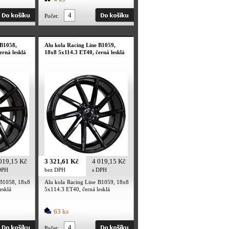
Počet:
 B1058,
Alu kola Racing Line B1059,
erná lesklá
18x8 5x114.3 ET40, černá lesklá
019,15 Kč
3 321,61 Kč
4 019,15 Kč
DPH
bez DPH
s DPH
 B1058, 18x8
Alu kola Racing Line B1059, 18x8
esklá
5x114.3 ET40, černá lesklá
63 ks
Počet: