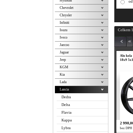
Hyundai
od
Chevrolet
Chrysler
Infiniti
Celkem 1
Isuzu
Iveco
Jaecoo
Jaguar
Alu kola
Jeep
18x9 5x1
KGM
Kia
Lada
Lancia
Dedra
Delta
Flavia
Kappa
2 990,0
Lybra
bez DPH