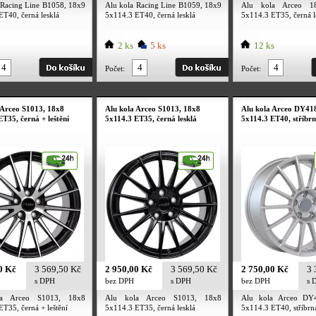
 Racing Line B1058, 18x9
Alu kola Racing Line B1059, 18x9
Alu kola Arceo 1
ET40, černá lesklá
5x114.3 ET40, černá lesklá
5x114.3 ET35, černá l
2 ks
5 ks
12 ks
Počet:
Počet:
 Arceo S1013, 18x8
Alu kola Arceo S1013, 18x8
Alu kola Arceo DY418
ET35, černá + leštění
5x114.3 ET35, černá lesklá
5x114.3 ET40, stříbr
0 Kč
3 569,50 Kč
2 950,00 Kč
3 569,50 Kč
2 750,00 Kč
3 
s DPH
bez DPH
s DPH
bez DPH
s 
la Arceo S1013, 18x8
Alu kola Arceo S1013, 18x8
Alu kola Arceo DY
T35, černá + leštění
5x114.3 ET35, černá lesklá
5x114.3 ET40, stříbrn