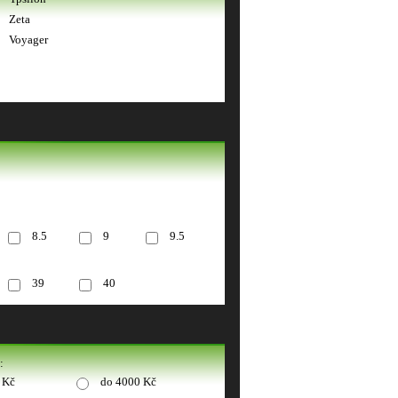
Zeta
Voyager
8.5
9
9.5
39
40
:
 Kč
do 4000 Kč