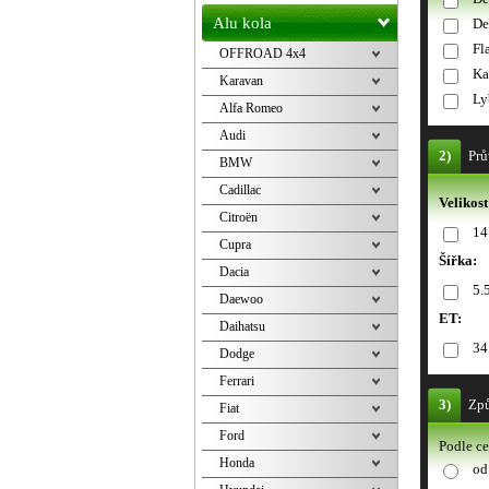
Alu kola
De
Fl
OFFROAD 4x4
Ka
Karavan
Ly
Alfa Romeo
Audi
2)
Prů
BMW
Cadillac
Velikost
Citroën
14
Cupra
Šířka:
Dacia
5.
Daewoo
ET:
Daihatsu
34
Dodge
Ferrari
3)
Způ
Fiat
Ford
Podle c
Honda
od