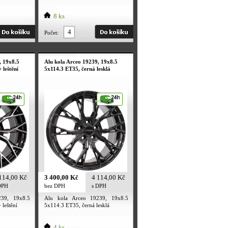
8 ks
Počet:
, 19x8.5
Alu kola Arceo 19239, 19x8.5
 leštění
5x114.3 ET35, černá lesklá
114,00 Kč
3 400,00 Kč
4 114,00 Kč
DPH
bez DPH
s DPH
239, 19x8.5
Alu kola Arceo 19239, 19x8.5
 leštění
5x114.3 ET35, černá lesklá
4 ks