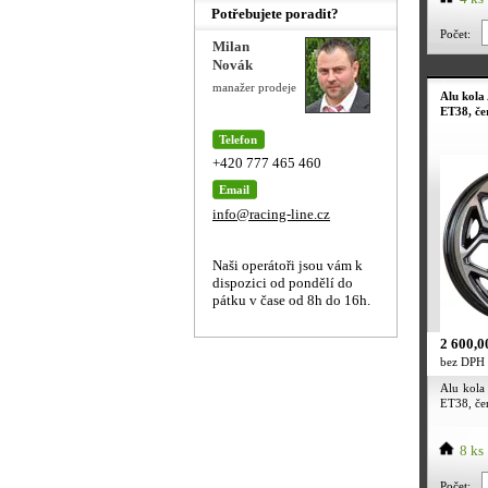
Potřebujete poradit?
Počet:
Milan
Novák
manažer prodeje
Alu kola
ET38, čer
Telefon
+420 777 465 460
Email
info@racing-line.cz
Naši operátoři jsou vám k
dispozici od pondělí do
pátku v čase od 8h do 16h.
2 600,0
bez DPH
Alu kola
ET38, čer
8 ks
Počet: