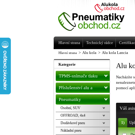
Levné pneumatiky letní, zimní, Alu kol
a litá kola Racing Line
Hlavní strana
Technický rádce
Certifika
>
Alu kola
>
Alu kola Lancia
Hlavní strana
Alu ko
Kategorie
TPMS-snímače tlaku
Nacházíte s
nenaleznet
Příslušenství alu a
pomocí apli
pneu
Pneumatiky
Osobní, SUV
Váš asi
OFFROAD, 4x4
1)
Upř
Dodávkové pneu
Nákladní pneu
De