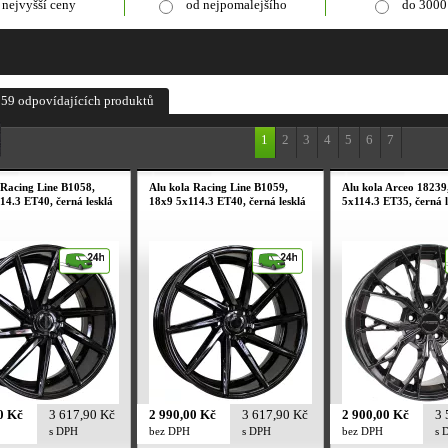
 nejvyšší ceny
od nejpomalejšího
do 3000
59 odpovídajících produktů
1
2
3
4
5
6
7
 Racing Line B1058,
Alu kola Racing Line B1059,
Alu kola Arceo 18239
14.3 ET40, černá lesklá
18x9 5x114.3 ET40, černá lesklá
5x114.3 ET35, černá l
0 Kč
3 617,90 Kč
2 990,00 Kč
3 617,90 Kč
2 900,00 Kč
3 
s DPH
bez DPH
s DPH
bez DPH
s 