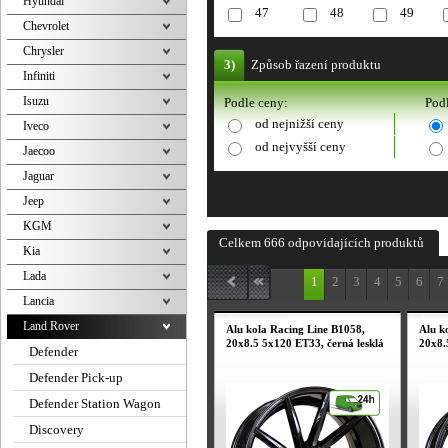
Hyundai
47
48
49
Chevrolet
Chrysler
3)
Způsob řazení produktu
Infiniti
Isuzu
Podle ceny:
Podl
od nejnižší ceny
Iveco
od nejvyšší ceny
Jaecoo
Jaguar
Jeep
KGM
Celkem 666 odpovídajících produktů
Kia
Lada
1
2
3
4
5
6
7
Lancia
Land Rover
Alu kola Racing Line B1058,
Alu k
20x8.5 5x120 ET33, černá lesklá
20x8.
Defender
Defender Pick-up
Defender Station Wagon
Discovery