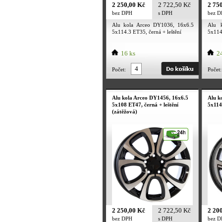
2 250,00 Kč
2 722,50 Kč
2 75
bez DPH
s DPH
bez 
Alu kola Arceo DY1036, 16x6.5
Alu 
5x114.3 ET35, černá + leštění
5x114
(zátěž
16 ks
24
Počet:
Počet:
Alu kola Arceo DY1456, 16x6.5
Alu k
5x108 ET47, černá + leštění
5x114
(zátěžová)
2 250,00 Kč
2 722,50 Kč
2 20
bez DPH
s DPH
bez 