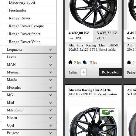
Discovery Sport
Freelander
Range Rover
Range Rover Evoque
4 492,00 Kč
5 435,32 Kč
4 49
Range Rover Sport
bez DPH
s DPH
bez 
Range Rover Velar
Alu kola Racing Line B1058,
Alu 
Leapmotor
20x8.5 5x120 ET33, černá lesklá
20x8.
Lexus
2 ks
15 ks
2 
MAN
Maserati
Počet:
Počet:
Mazda
Mercedes
Alu kola Racing Line A5478,
Alu k
20x10 5x120 ET38, černá matná
5x108
MG
Mini
Mitsubishi
Nissan
Opel
Peugeot