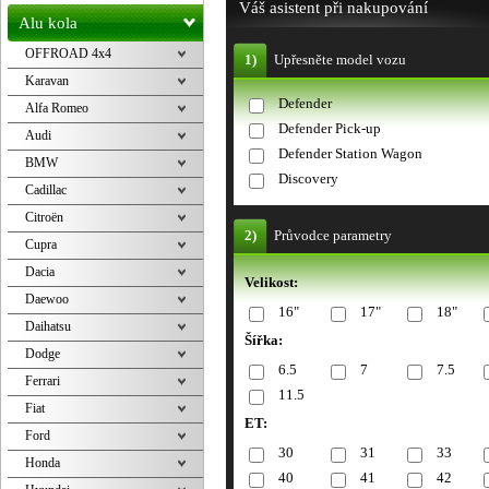
Váš asistent při nakupování
Alu kola
OFFROAD 4x4
1)
Upřesněte model vozu
Karavan
Defender
Alfa Romeo
Defender Pick-up
Audi
Defender Station Wagon
BMW
Discovery
Cadillac
Citroën
2)
Průvodce parametry
Cupra
Dacia
Velikost:
Daewoo
16"
17"
18"
Daihatsu
Šířka:
Dodge
6.5
7
7.5
Ferrari
11.5
Fiat
ET:
Ford
30
31
33
Honda
40
41
42