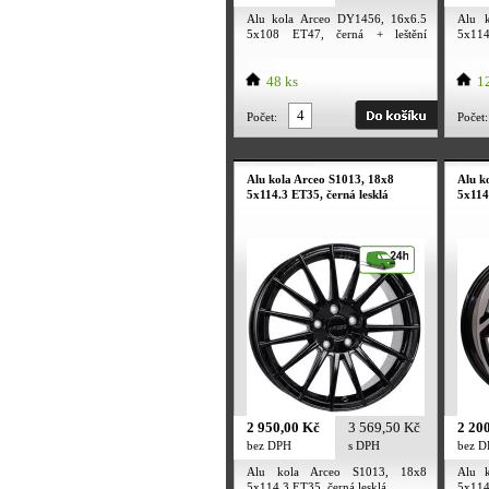
Alu kola Arceo DY1456, 16x6.5
Alu 
5x108 ET47, černá + leštění
5x114.
(zátěžová)
48 ks
12
Počet:
Počet:
Alu kola Arceo S1013, 18x8
Alu k
5x114.3 ET35, černá lesklá
5x114
2 950,00 Kč
3 569,50 Kč
2 20
bez DPH
s DPH
bez 
Alu kola Arceo S1013, 18x8
Alu 
5x114.3 ET35, černá lesklá
5x114.