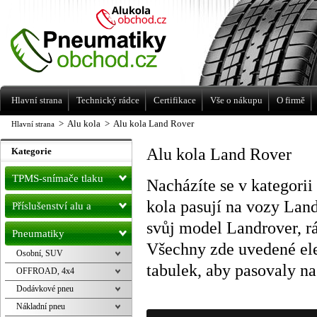
Levné pneumatiky letní, zimní, Alu kola
a litá kola Racing Line
Hlavní strana
Technický rádce
Certifikace
Vše o nákupu
O firmě
>
Alu kola
>
Alu kola Land Rover
Hlavní strana
Alu kola Land Rover
Kategorie
TPMS-snímače tlaku
Nacházíte se v kategorii
kola pasují na vozy Lan
Příslušenství alu a
svůj model Landrover, r
pneu
Pneumatiky
Všechny zde uvedené ele
Osobní, SUV
tabulek, aby pasovaly n
OFFROAD, 4x4
Dodávkové pneu
Nákladní pneu