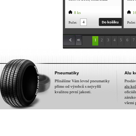
8 ks
16
Počet:
Počet:
1
2
3
4
5
6
7
Pneumatiky
Alu k
Přínášíme Vám levné pneumatiky
Prodá
přímo od výrobců s nejvyšší
alu ko
kvalitou první jakosti.
oficiá
zárukou
všemi 