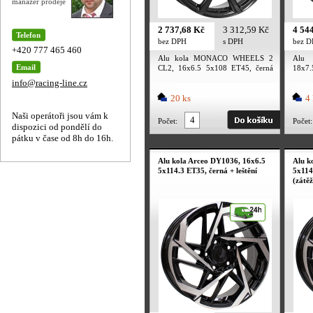
manažer prodeje
2 737,68 Kč
3 312,59 Kč
4 54
Telefon
bez DPH
s DPH
bez 
+420 777 465 460
Alu kola MONACO WHEELS 2
Alu 
Email
CL2, 16x6.5 5x108 ET45, černá
18x7.
lesklá
info@racing-line.cz
20 ks
4 
Naši operátoři jsou vám k
Počet:
Počet:
dispozici od pondělí do
pátku v čase od 8h do 16h.
Alu kola Arceo DY1036, 16x6.5
Alu k
5x114.3 ET35, černá + leštění
5x114
(zátě