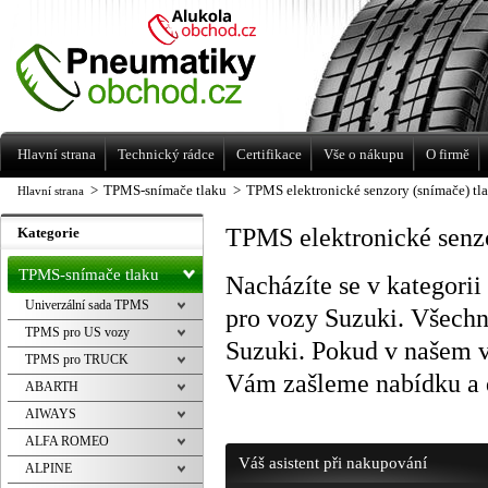
Levné pneumatiky letní, zimní, Alu kola
a litá kola Racing Line
Hlavní strana
Technický rádce
Certifikace
Vše o nákupu
O firmě
>
TPMS-snímače tlaku
>
TPMS elektronické senzory (snímače) t
Hlavní strana
TPMS elektronické senz
Kategorie
TPMS-snímače tlaku
Nacházíte se v kategori
Univerzální sada TPMS
pro vozy Suzuki. Všechn
TPMS pro US vozy
Suzuki. Pokud v našem v
TPMS pro TRUCK
Vám zašleme nabídku a 
ABARTH
AIWAYS
ALFA ROMEO
Váš asistent při nakupování
ALPINE