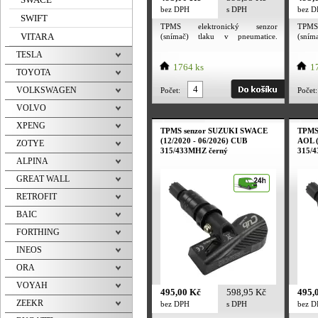
bez DPH
s DPH
bez 
SWIFT
TPMS elektronický senzor
TPMS
VITARA
(snímač) tlaku v pneumatice.
(sní
Utahovací moment převlečné
Utah
TESLA
matice ventilu 4 Nm. Utahovací
matic
moment šroubku 2 Nm. TPMS
1764 ks
mome
17
TOYOTA
senzor je určený pro alu kola i
senzo
plechové disky. Frekvence senzoru
plech
VOLKSWAGEN
Počet:
Počet:
dle evropské normy 433MHZ /
dle 
315 MHz. Tpms senzor obsahuje
315 M
VOLVO
baterii PANASONIC. Deklarovaná
bater
XPENG
výdrž baterie výrobcem 5 let a
výdrž
TPMS senzor SUZUKI SWACE
TPMS
více.
více.
(12/2020 - 06/2026) CUB
AOL (
ZOTYE
315/433MHZ černý
315/
ALPINA
GREAT WALL
RETROFIT
BAIC
FORTHING
INEOS
ORA
VOYAH
495,00 Kč
598,95 Kč
495,
ZEEKR
bez DPH
s DPH
bez 