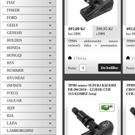
FIAT
FISKER
FORD
GEELY
495,00 Kč
598,95 Kč
495,
GENESIS
bez DPH
s DPH
bez 
HOLDEN
TPMS elektronický senzor
TPMS
(snímač) tlaku v pneumatice.
(sní
HONDA
Utahovací moment převlečné
Utah
matice ventilu 4 Nm. Utahovací
matic
HONGQI
moment šroubku 2 Nm. TPMS
1764 ks
mome
17
senzor je určený pro alu kola i
senzo
HSV
plechové disky. Frekvence senzoru
plech
Počet:
Počet:
HUMMER
dle evropské normy 433MHZ /
dle 
315 MHz. Tpms senzor obsahuje
315 M
HYUNDAI
baterii PANASONIC. Deklarovaná
bater
výdrž baterie výrobcem 5 let a
výdrž
INFINITI
TPMS senzor SUZUKI KIZASHI
TPMS 
více.
více.
FR (06/2010 - 12/2018) CUB
CROSS
IVECO
315/433MHZ černý
CUB 
JAGUAR
JEEP
KIA
LADA
LAMBORGHINI