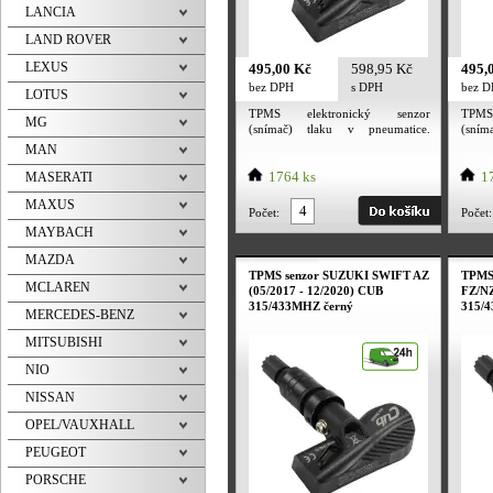
LANCIA
LAND ROVER
LEXUS
495,00 Kč
598,95 Kč
495,
bez DPH
s DPH
bez 
LOTUS
TPMS elektronický senzor
TPMS
MG
(snímač) tlaku v pneumatice.
(sní
Utahovací moment převlečné
Utah
MAN
matice ventilu 4 Nm. Utahovací
matic
moment šroubku 2 Nm. TPMS
1764 ks
mome
17
MASERATI
senzor je určený pro alu kola i
senzo
MAXUS
plechové disky. Frekvence senzoru
plech
Počet:
Počet:
dle evropské normy 433MHZ /
dle 
MAYBACH
315 MHz. Tpms senzor obsahuje
315 M
baterii PANASONIC. Deklarovaná
bater
MAZDA
výdrž baterie výrobcem 5 let a
výdrž
TPMS senzor SUZUKI SWIFT AZ
TPMS
více.
více.
MCLAREN
(05/2017 - 12/2020) CUB
FZ/NZ
315/433MHZ černý
315/
MERCEDES-BENZ
MITSUBISHI
NIO
NISSAN
OPEL/VAUXHALL
PEUGEOT
PORSCHE