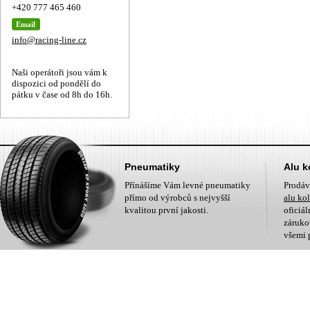
+420 777 465 460
Email
info@racing-line.cz
Naši operátoři jsou vám k
dispozici od pondělí do
pátku v čase od 8h do 16h.
Pneumatiky
Alu k
Přínášíme Vám levné pneumatiky
Prodá
přímo od výrobců s nejvyšší
alu ko
kvalitou první jakosti.
oficiá
zárukou
všemi 