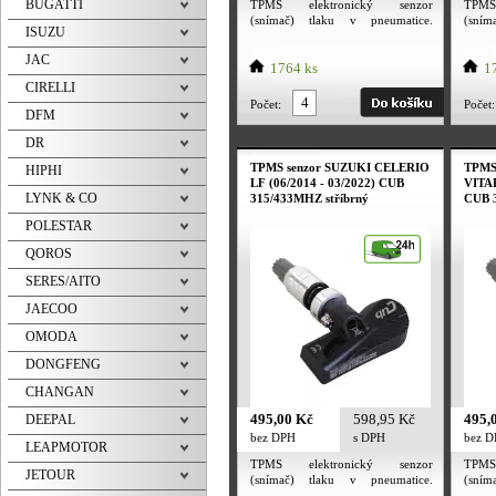
BUGATTI
TPMS elektronický senzor
TPMS
(snímač) tlaku v pneumatice.
(sní
ISUZU
Utahovací moment převlečné
Utah
matice ventilu 4 Nm. Utahovací
matic
JAC
moment šroubku 2 Nm. TPMS
1764 ks
mome
17
senzor je určený pro alu kola i
senzo
CIRELLI
plechové disky. Frekvence senzoru
plech
Počet:
Počet:
dle evropské normy 433MHZ /
dle 
DFM
315 MHz. Tpms senzor obsahuje
315 M
DR
baterii PANASONIC. Deklarovaná
bater
výdrž baterie výrobcem 5 let a
výdrž
TPMS senzor SUZUKI CELERIO
TPMS
HIPHI
více.
více.
LF (06/2014 - 03/2022) CUB
VITAR
LYNK & CO
315/433MHZ stříbrný
CUB 3
POLESTAR
QOROS
SERES/AITO
JAECOO
OMODA
DONGFENG
CHANGAN
495,00 Kč
598,95 Kč
495,
DEEPAL
bez DPH
s DPH
bez 
LEAPMOTOR
TPMS elektronický senzor
TPMS
JETOUR
(snímač) tlaku v pneumatice.
(sní
Utahovací moment převlečné
Utah