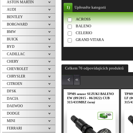
ASTON MARTIN
1)
Upřesněte kategorii
AUDI
BENTLEY
ACROSS
BORGWARD
BALENO
BMW
CELERIO
BUICK
GRAND VITARA
BYD
CADILLAC
CHERY
Celkem 76 odpovídajících produktů
CHEVROLET
CHRYSLER
CITROEN
DFSK
TPMS senzor SUZUKI BALENO
TPMS
EW (09/2015 - 06/2022) CUB
LF (0
DACIA
315/433MHZ černý
315/
DAEWOO
DODGE
MINI
FERRARI