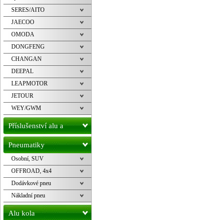
SERES/AITO
JAECOO
OMODA
DONGFENG
CHANGAN
DEEPAL
LEAPMOTOR
JETOUR
WEY/GWM
Příslušenství alu a
pneu
Pneumatiky
Osobní, SUV
OFFROAD, 4x4
Dodávkové pneu
Nákladní pneu
Alu kola