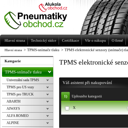
Levné pneumatiky letní, zimní, Alu kola
a litá kola Racing Line
Hlavní strana
Technický rádce
Certifikace
Vše o nákupu
O firmě
>
TPMS-snímače tlaku
>
TPMS elektronické senzory (snímače) t
Hlavní strana
TPMS elektronické senz
Kategorie
TPMS-snímače tlaku
Univerzální sada TPMS
Váš asistent při nakupování
TPMS pro US vozy
TPMS pro TRUCK
1)
Upřesněte kategorii
ABARTH
X
AIWAYS
ALFA ROMEO
ALPINE