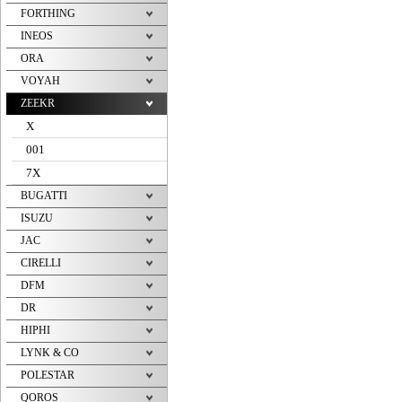
FORTHING
INEOS
ORA
VOYAH
ZEEKR
X
001
7X
BUGATTI
ISUZU
JAC
CIRELLI
DFM
DR
HIPHI
LYNK & CO
POLESTAR
QOROS