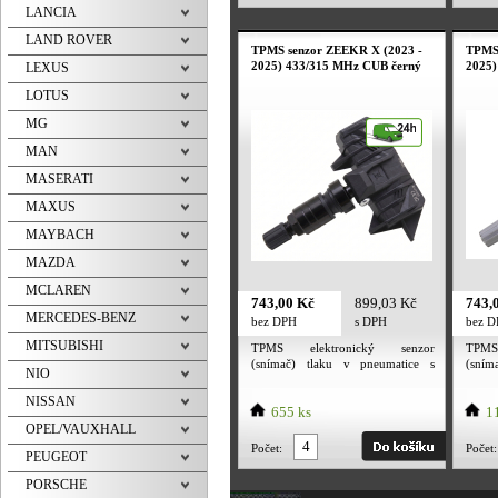
LANCIA
315 MHz. Tpms senzor obsahuje
315 M
baterii PANASONIC. Deklarovaná
bater
LAND ROVER
výdrž baterie výrobcem 5 let a
výdrž
TPMS senzor ZEEKR X (2023 -
TPMS 
více.
více.
2025) 433/315 MHz CUB černý
2025)
LEXUS
LOTUS
MG
MAN
MASERATI
MAXUS
MAYBACH
MAZDA
MCLAREN
743,00 Kč
899,03 Kč
743,
MERCEDES-BENZ
bez DPH
s DPH
bez 
MITSUBISHI
TPMS elektronický senzor
TPMS
(snímač) tlaku v pneumatice s
(sním
NIO
černým ventilem. Utahovací
stříb
moment převlečné matice ventilu 4
momen
NISSAN
Nm. Utahovací moment šroubku 2
655 ks
Nm. U
11
Nm. TPMS senzor je určený pro
Nm. T
OPEL/VAUXHALL
alu kola i plechové disky.
alu 
Počet:
Počet:
PEUGEOT
Frekvence senzoru dle evropské
Frekv
normy 433MHZ. Tpms senzor
norm
PORSCHE
obsahuje baterii PANASONIC.
obsa