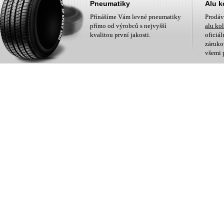
Pneumatiky
Alu k
Přínášíme Vám levné pneumatiky
Prodá
přímo od výrobců s nejvyšší
alu ko
kvalitou první jakosti.
oficiá
zárukou
všemi 