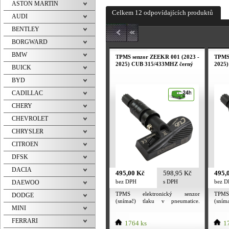
ASTON MARTIN
Celkem 12 odpovídajících produktů
AUDI
BENTLEY
BORGWARD
BMW
TPMS senzor ZEEKR 001 (2023 -
TPMS 
2025) CUB 315/433MHZ černý
2025
BUICK
BYD
CADILLAC
CHERY
CHEVROLET
CHRYSLER
CITROEN
DFSK
DACIA
495,00 Kč
598,95 Kč
495,
bez DPH
s DPH
bez 
DAEWOO
TPMS elektronický senzor
TPMS
DODGE
(snímač) tlaku v pneumatice.
(sní
MINI
Utahovací moment převlečné
Utah
matice ventilu 4 Nm. Utahovací
matic
FERRARI
moment šroubku 2 Nm. TPMS
1764 ks
mome
17