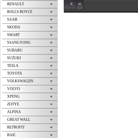
Deklarovaná výdrž baterie
Dekl
RENAULT
výrobcem 7 let. Párování senzoru
výrob
s vozem probíhá nezávisle na
s vo
ROLLS ROYCE
senzorech, je to dané výrobcem a
senzo
konkrétním modelem vozu.
konkr
SAAB
SKODA
SMART
SSANGYONG
SUBARU
SUZUKI
TESLA
TOYOTA
VOLKSWAGEN
VOLVO
XPENG
ZOTYE
ALPINA
GREAT WALL
RETROFIT
BAIC