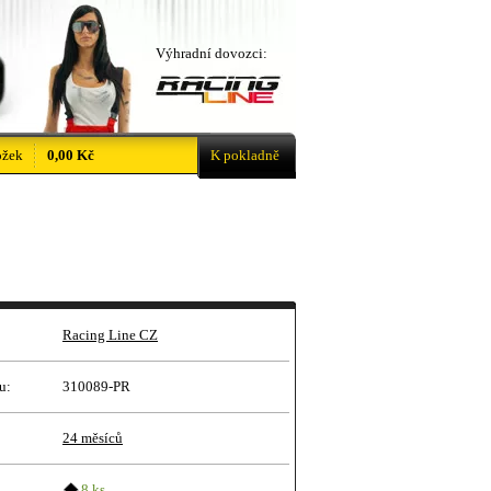
Výhradní dovozci:
ožek
0,00 Kč
K pokladně
Racing Line CZ
u:
310089-PR
24 měsíců
8 ks