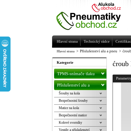
Levné pneumatiky letní, zimní, Alu kol
a litá kola Racing Line
Hlavní strana
Technický rádce
Certifika
>
Příslušenství alu a pneu
>
ćrou
Hlavní strana
ćroub
Kategorie
TPMS-snímače tlaku
Parametr
Příslušenství alu a
Šrouby na kola
pneu
Bezpečnostní šrouby
Matice na kola
Bezpečnostní matice
Kolové svorníky
Ventily a příslušenství