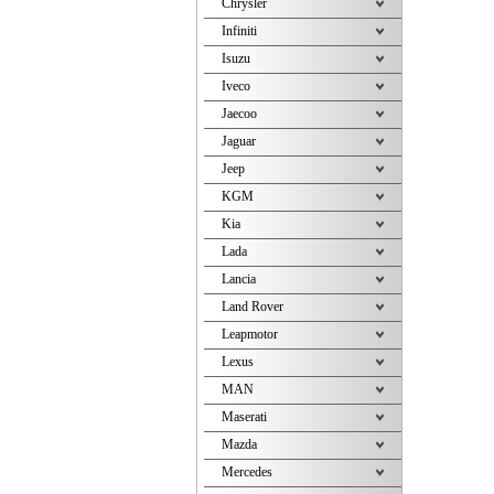
Chrysler
Infiniti
Isuzu
Iveco
Jaecoo
Jaguar
Jeep
KGM
Kia
Lada
Lancia
Land Rover
Leapmotor
Lexus
MAN
Maserati
Mazda
Mercedes