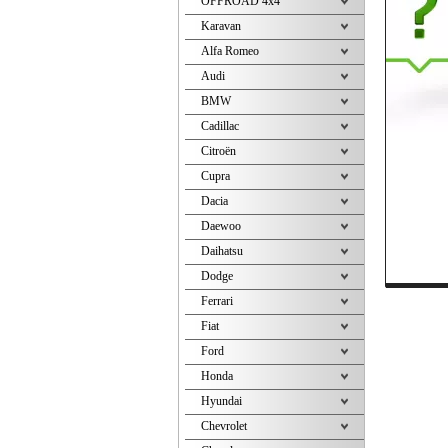
OFFROAD 4x4
Karavan
Alfa Romeo
Audi
BMW
Cadillac
Citroën
Cupra
Dacia
Daewoo
Daihatsu
Dodge
Ferrari
Fiat
Ford
Honda
Hyundai
Chevrolet