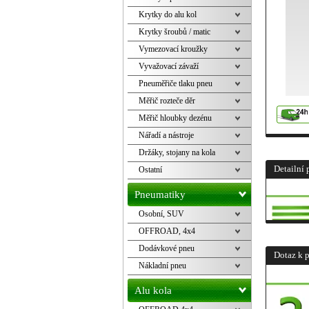
Krytky do alu kol
Krytky šroubů / matic
Vymezovací kroužky
Vyvažovací závaží
Pneuměřiče tlaku pneu
Měřič rozteče děr
Měřič hloubky dezénu
Nářadí a nástroje
Držáky, stojany na kola
Detailní 
Ostatní
Pneumatiky
Osobní, SUV
OFFROAD, 4x4
Dodávkové pneu
Dotaz k 
Nákladní pneu
Alu kola