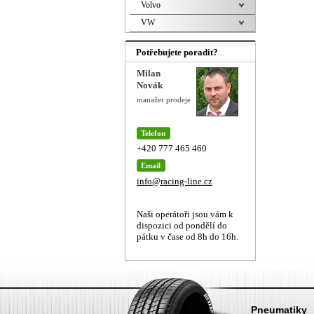
Volvo
VW
Potřebujete poradit?
Milan
Novák
manažer prodeje
Telefon
+420 777 465 460
Email
info@racing-line.cz
Naši operátoři jsou vám k
dispozici od pondělí do
pátku v čase od 8h do 16h.
Pneumatiky