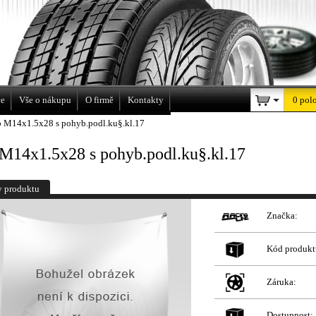
a
ce
Vše o nákupu
O firmě
Kontakty
0 pol
b M14x1.5x28 s pohyb.podl.ku§.kl.17
 M14x1.5x28 s pohyb.podl.ku§.kl.17
y produktu
Značka:
Kód produkt
Záruka:
Dostupnost: