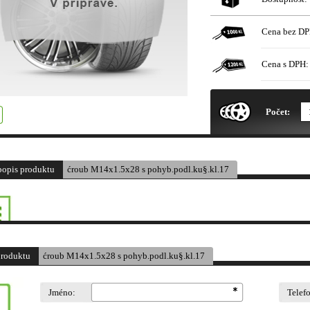
Cena bez DP
Cena s DPH:
* Obrázek produktu je pouze il
Počet:
popis produktu
ćroub M14x1.5x28 s pohyb.podl.ku§.kl.17
produktu
ćroub M14x1.5x28 s pohyb.podl.ku§.kl.17
Jméno:
Telef