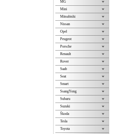
MG
Mini
Mitsubishi
Nissan
Opel
Peugeot
Porsche
Renault
Rover
Saab
Seat
Smart
SsangYong
Subaru
Suzuki
Škoda
Tesla
Toyota