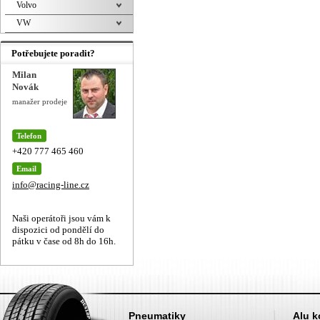
Volvo
VW
Potřebujete poradit?
Milan
Novák
manažer prodeje
Telefon
+420 777 465 460
Email
info@racing-line.cz
Naši operátoři jsou vám k
dispozici od pondělí do
pátku v čase od 8h do 16h.
Pneumatiky
Alu k