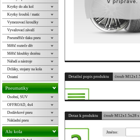
Krytky do alu kol
Krytky šroubů / matic
Vymezovací kroužky
Vyvažovací závaží
Pneuměřiče tlaku pneu
Měřič rozteče děr
Měřič hloubky dezénu
Nářadí a nástroje
Držáky, stojany na kola
Detailní popis produktu
ćroub M12x1.5
Ostatní
Pneumatiky
Osobní, SUV
OFFROAD, 4x4
Dodávkové pneu
Dotaz k produktu
ćroub M12x1.5x28 s 
Nákladní pneu
Alu kola
Jméno: