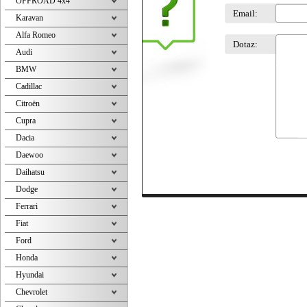
OFFROAD 4x4
Email:
Karavan
Alfa Romeo
Dotaz:
Audi
BMW
Cadillac
Citroën
Cupra
Dacia
Daewoo
Daihatsu
Dodge
Ferrari
Fiat
Ford
Honda
Hyundai
Chevrolet