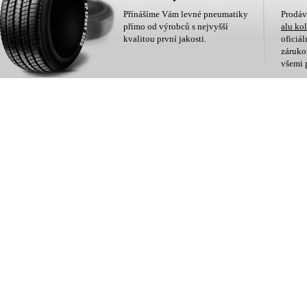
Přínášíme Vám levné pneumatiky
Prodá
přímo od výrobců s nejvyšší
alu ko
kvalitou první jakosti.
oficiá
zárukou
všemi 