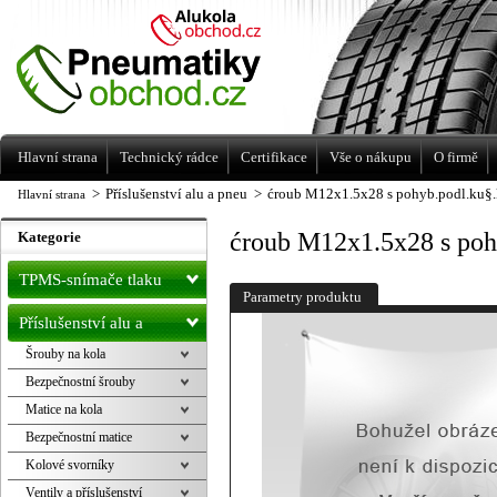
Levné pneumatiky letní, zimní, Alu kola
a litá kola Racing Line
Hlavní strana
Technický rádce
Certifikace
Vše o nákupu
O firmě
>
Příslušenství alu a pneu
>
ćroub M12x1.5x28 s pohyb.podl.ku§.
Hlavní strana
ćroub M12x1.5x28 s poh
Kategorie
TPMS-snímače tlaku
Parametry produktu
Příslušenství alu a
Šrouby na kola
pneu
Bezpečnostní šrouby
Matice na kola
Bezpečnostní matice
Kolové svorníky
Ventily a příslušenství