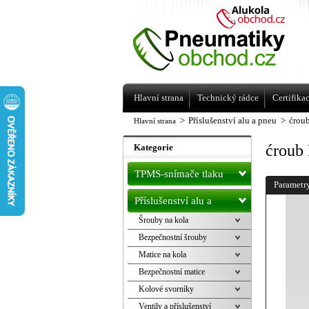
Levné pneumatiky letní, zimní, Alu kol
a litá kola Racing Line
Hlavní strana
Technický rádce
Certifika
>
Příslušenství alu a pneu
>
ćrou
Hlavní strana
ćroub
Kategorie
TPMS-snímače tlaku
Parametr
Příslušenství alu a
Šrouby na kola
pneu
Bezpečnostní šrouby
Matice na kola
Bezpečnostní matice
Kolové svorníky
Ventily a příslušenství