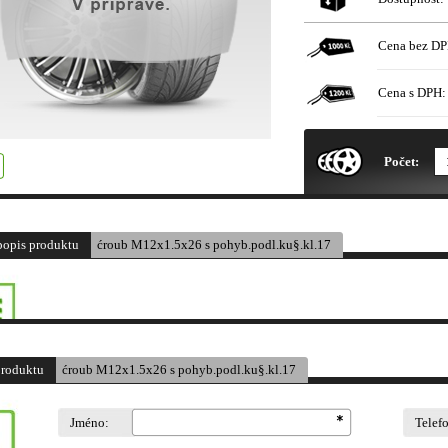
Cena bez DP
Cena s DPH:
* Obrázek produktu je pouze il
Počet:
popis produktu
ćroub M12x1.5x26 s pohyb.podl.ku§.kl.17
produktu
ćroub M12x1.5x26 s pohyb.podl.ku§.kl.17
Jméno:
Telef