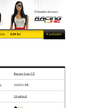
Výhradní dovozci:
ožek
0,00 Kč
K pokladně
Racing Line CZ
u:
310351-PR
24 měsíců
9 ks