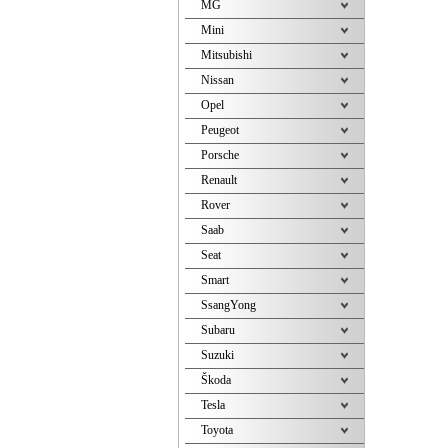
MG
Mini
Mitsubishi
Nissan
Opel
Peugeot
Porsche
Renault
Rover
Saab
Seat
Smart
SsangYong
Subaru
Suzuki
Škoda
Tesla
Toyota