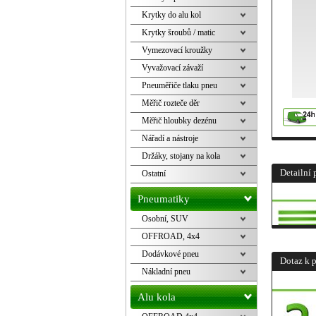
Krytky do alu kol
Krytky šroubů / matic
Vymezovací kroužky
Vyvažovací závaží
Pneuměřiče tlaku pneu
Měřič rozteče děr
Měřič hloubky dezénu
Nářadí a nástroje
Držáky, stojany na kola
Detailní 
Ostatní
Pneumatiky
Osobní, SUV
OFFROAD, 4x4
Dodávkové pneu
Dotaz k 
Nákladní pneu
Alu kola