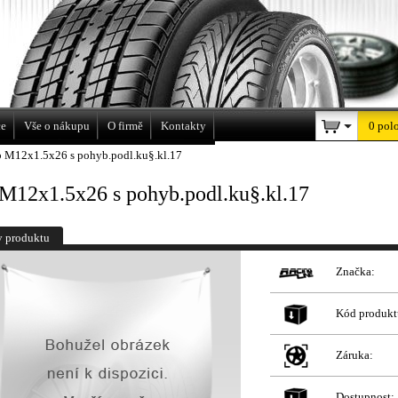
a
ce
Vše o nákupu
O firmě
Kontakty
0 pol
b M12x1.5x26 s pohyb.podl.ku§.kl.17
 M12x1.5x26 s pohyb.podl.ku§.kl.17
y produktu
Značka:
Kód produkt
Záruka:
Dostupnost: