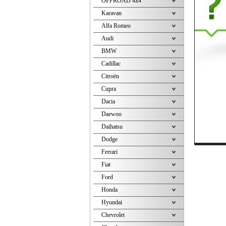
OFFROAD 4x4
Karavan
Alfa Romeo
Audi
BMW
Cadillac
Citroën
Cupra
Dacia
Daewoo
Daihatsu
Dodge
Ferrari
Fiat
Ford
Honda
Hyundai
Chevrolet