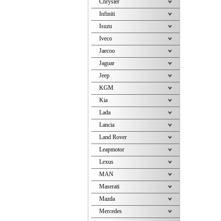
Chrysler
Infiniti
Isuzu
Iveco
Jaecoo
Jaguar
Jeep
KGM
Kia
Lada
Lancia
Land Rover
Leapmotor
Lexus
MAN
Maserati
Mazda
Mercedes