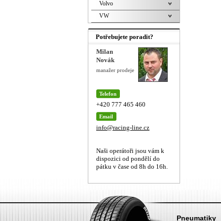
Volvo
VW
Potřebujete poradit?
Milan
Novák
manažer prodeje
Telefon
+420 777 465 460
Email
info@racing-line.cz
Naši operátoři jsou vám k
dispozici od pondělí do
pátku v čase od 8h do 16h.
Pneumatiky