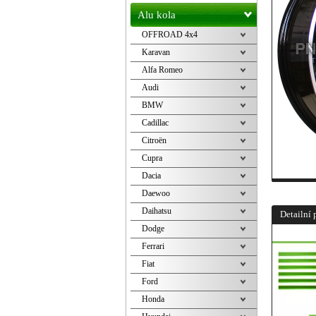
Alu kola
OFFROAD 4x4
Karavan
Alfa Romeo
Audi
BMW
Cadillac
Citroën
Cupra
Dacia
Daewoo
Daihatsu
Detailní 
Dodge
Ferrari
Fiat
Ford
Honda