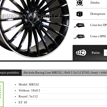
Záruka:
Dostupnost:
Cena bez DP
Cena s DPH:
* Obrázek produktu je pouze il
Počet:
popis produktu
Alu kola Racing Line MR532, 19x9.5 5x112 ET45, černá + leště
Model:
MR532
Velikost:
19x9.5
Rozteč:
5x112
ET:
45