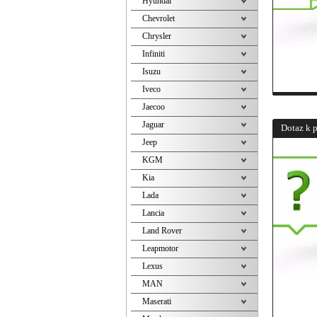
Hyundai
Chevrolet
Chrysler
Infiniti
Isuzu
Iveco
Jaecoo
Jaguar
Dotaz k 
Jeep
KGM
Kia
Lada
Lancia
Land Rover
Leapmotor
Lexus
MAN
Maserati