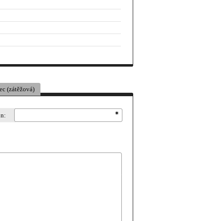
ec (zátěžová)
on: