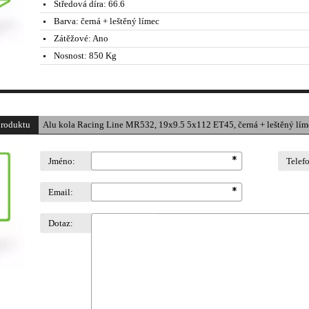
Středová díra:
66.6
Barva:
černá + leštěný límec
Zátěžové:
Ano
Nosnost:
850 Kg
produktu
Alu kola Racing Line MR532, 19x9.5 5x112 ET45, černá + leštěný lím
Jméno:
Telef
Email:
Dotaz: