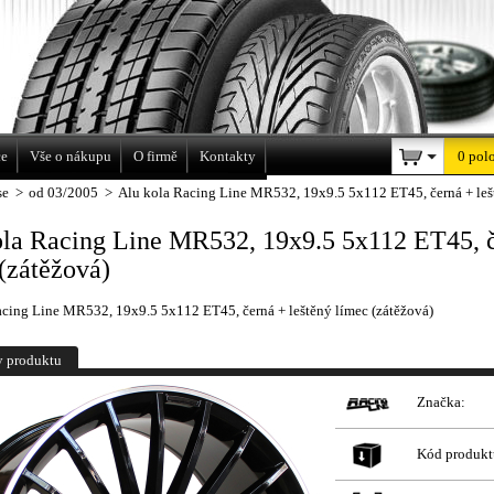
a
ce
Vše o nákupu
O firmě
Kontakty
0 pol
se
>
od 03/2005
>
Alu kola Racing Line MR532, 19x9.5 5x112 ET45, černá + lešt
ola Racing Line MR532, 19x9.5 5x112 ET45, č
(zátěžová)
acing Line MR532, 19x9.5 5x112 ET45, černá + leštěný límec (zátěžová)
y produktu
Značka:
Kód produkt