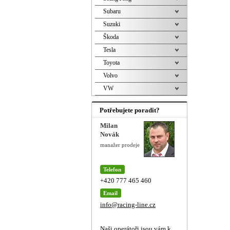
Subaru
Suzuki
Škoda
Tesla
Toyota
Volvo
VW
Potřebujete poradit?
Milan
Novák
manažer prodeje
Telefon
+420 777 465 460
Email
info@racing-line.cz
Naši operátoři jsou vám k