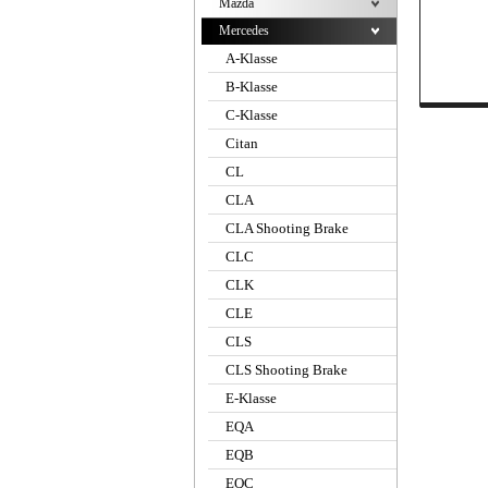
Mazda
Mercedes
A-Klasse
B-Klasse
C-Klasse
Citan
CL
CLA
CLA Shooting Brake
CLC
CLK
CLE
CLS
CLS Shooting Brake
E-Klasse
EQA
EQB
EQC