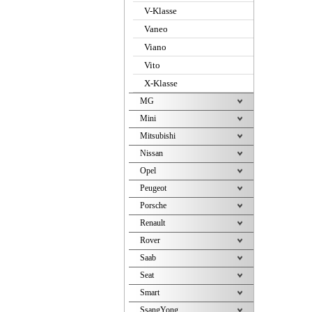
V-Klasse
Vaneo
Viano
Vito
X-Klasse
MG
Mini
Mitsubishi
Nissan
Opel
Peugeot
Porsche
Renault
Rover
Saab
Seat
Smart
SsangYong