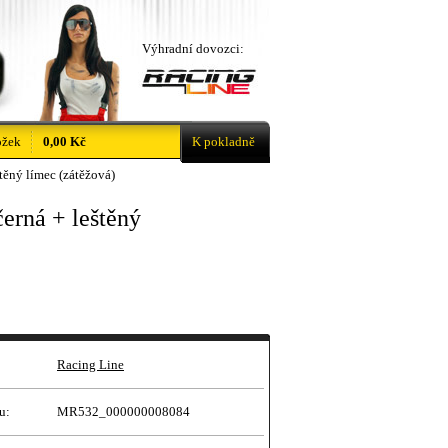
Výhradní dovozci:
ožek
0,00 Kč
K pokladně
ěný límec (zátěžová)
erná + leštěný
Racing Line
u:
MR532_000000008084