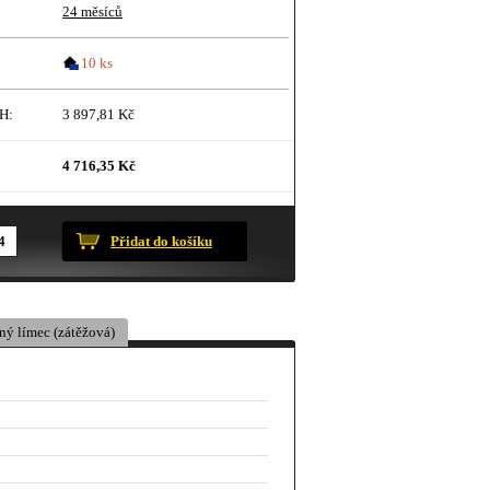
24 měsíců
10 ks
H:
3 897,81 Kč
4 716,35 Kč
ustračního charakteru.
Přidat do košíku
ný límec (zátěžová)