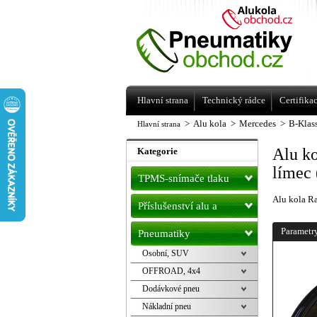
Levné pneumatiky letní, zimní, Alu kol
a litá kola Racing Line
Hlavní strana
Technický rádce
Certifika
>
Alu kola
>
Mercedes
>
B-Klas
Hlavní strana
Alu k
Kategorie
límec 
TPMS-snímače tlaku
Alu kola R
Příslušenství alu a
pneu
Parametr
Pneumatiky
Osobní, SUV
OFFROAD, 4x4
Dodávkové pneu
Nákladní pneu