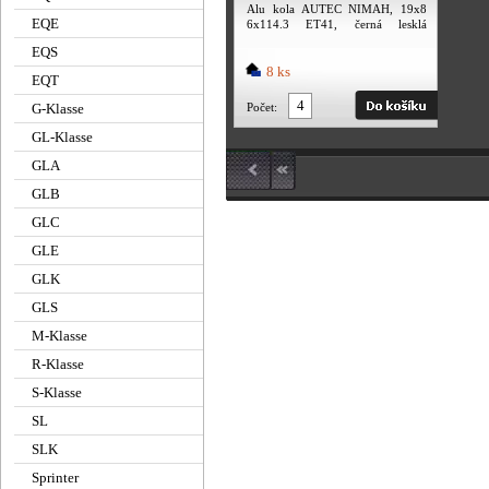
Alu kola AUTEC NIMAH, 19x8
EQE
6x114.3 ET41, černá lesklá
(zátěžová)
EQS
8 ks
EQT
G-Klasse
Počet:
GL-Klasse
GLA
GLB
GLC
GLE
GLK
GLS
M-Klasse
R-Klasse
S-Klasse
SL
SLK
Sprinter