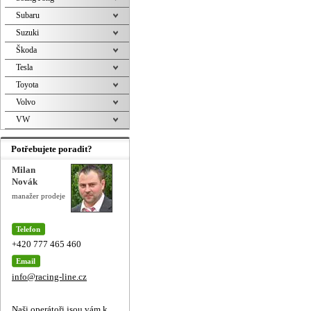
Subaru
Suzuki
Škoda
Tesla
Toyota
Volvo
VW
Potřebujete poradit?
Milan
Novák
manažer prodeje
Telefon
+420 777 465 460
Email
info@racing-line.cz
Naši operátoři jsou vám k