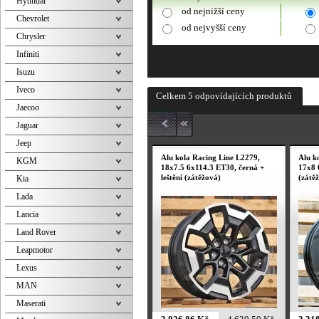
Hyundai
od nejnižší ceny
Chevrolet
od nejvyšší ceny
Chrysler
Infiniti
Isuzu
Iveco
Celkem 5 odpovídajících produktů
Jaecoo
Jaguar
Jeep
Alu kola Racing Line L2279,
Alu k
KGM
18x7.5 6x114.3 ET30, černá +
17x8 
leštění (zátěžová)
(zátě
Kia
Lada
Lancia
Land Rover
Leapmotor
Lexus
MAN
Maserati