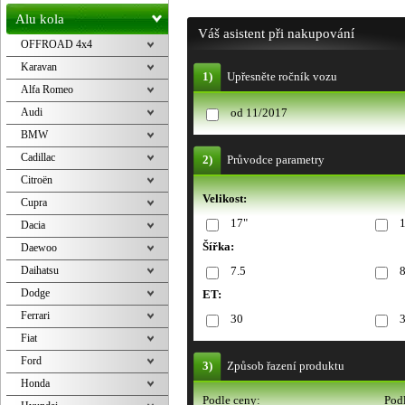
Alu kola
Váš asistent při nakupování
OFFROAD 4x4
Karavan
1)
Upřesněte ročník vozu
Alfa Romeo
Audi
od 11/2017
BMW
Cadillac
2)
Průvodce parametry
Citroën
Velikost:
Cupra
17"
Dacia
Šířka:
Daewoo
Daihatsu
7.5
Dodge
ET:
Ferrari
30
Fiat
Ford
3)
Způsob řazení produktu
Honda
Podle ceny:
Podl