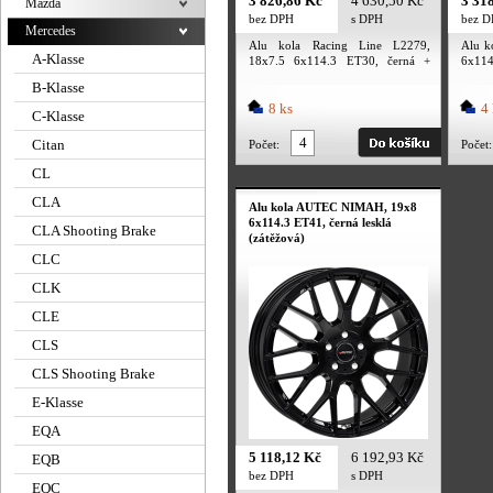
3 826,86 Kč
4 630,50 Kč
3 31
Mazda
bez DPH
s DPH
bez 
Mercedes
Alu kola Racing Line L2279,
Alu k
A-Klasse
18x7.5 6x114.3 ET30, černá +
6x11
leštění (zátěžová)
(zátěž
B-Klasse
8 ks
4 
C-Klasse
Citan
Počet:
Počet:
CL
CLA
Alu kola AUTEC NIMAH, 19x8
6x114.3 ET41, černá lesklá
CLA Shooting Brake
(zátěžová)
CLC
CLK
CLE
CLS
CLS Shooting Brake
E-Klasse
EQA
5 118,12 Kč
6 192,93 Kč
EQB
bez DPH
s DPH
EQC