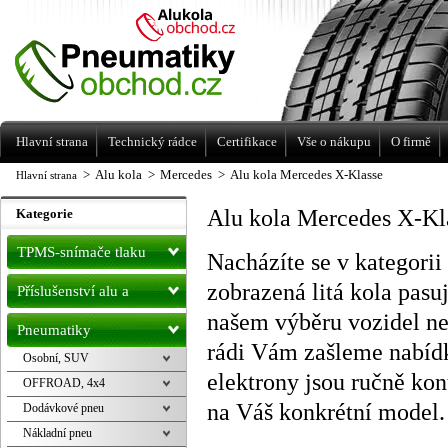
Levné pneumatiky letní, zimní, Alu kola
a litá kola Racing Line
Hlavní strana
Technický rádce
Certifikace
Vše o nákupu
O firmě
>
Alu kola
>
Mercedes
>
Alu kola Mercedes X-Klasse
Hlavní strana
Alu kola Mercedes X-Kl
Kategorie
TPMS-snímače tlaku
Nacházíte se v kategori
zobrazená litá kola pas
Příslušenství alu a
našem výběru vozidel ne
pneu
Pneumatiky
rádi Vám zašleme nabíd
Osobní, SUV
elektrony jsou ručně ko
OFFROAD, 4x4
na Váš konkrétní model.
Dodávkové pneu
Nákladní pneu