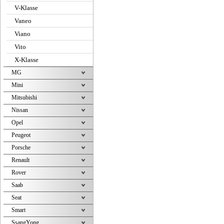
V-Klasse
Vaneo
Viano
Vito
X-Klasse
MG
Mini
Mitsubishi
Nissan
Opel
Peugeot
Porsche
Renault
Rover
Saab
Seat
Smart
SsangYong