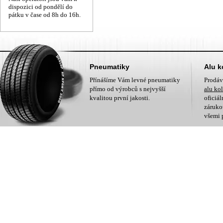
dispozici od pondělí do
pátku v čase od 8h do 16h.
Pneumatiky
Alu k
Přínášíme Vám levné pneumatiky
Prodá
přímo od výrobců s nejvyšší
alu ko
kvalitou první jakosti.
oficiá
zárukou
všemi 