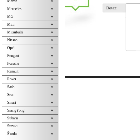
Mazda
Dotaz:
Mercedes
MG
Mini
Mitsubishi
Nissan
Opel
Peugeot
Porsche
Renault
Rover
Saab
Seat
Smart
SsangYong
Subaru
Suzuki
Škoda