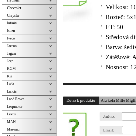
Hyundai
Velikost:
16
Chevrolet
Chrysler
Rozteč:
5x1
Infiniti
ET:
50
Isuzu
Středová dí
Iveco
Jaecoo
Barva:
šediv
Jaguar
Zátěžové:
A
Jeep
Nosnost:
12
KGM
Kia
Lada
Lancia
Land Rover
Dotaz k produktu
Alu kola Mille Migli
Leapmotor
Lexus
Jméno:
MAN
Maserati
Email: