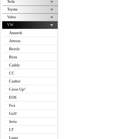
Tesla
Toyota
Volvo
VW
Amarok
Arteon
Beetle
Bora
Caddy
CC
Crafter
Cross Up!
EOS
Fox
Golf
Jetta
LT
Lupo