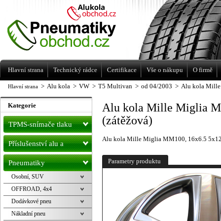
Levné pneumatiky letní, zimní, Alu kola
a litá kola Racing Line
Hlavní strana
Technický rádce
Certifikace
Vše o nákupu
O firmě
>
Alu kola
>
VW
>
T5 Multivan
>
od 04/2003
>
Alu kola Mille
Hlavní strana
Alu kola Mille Miglia M
Kategorie
(zátěžová)
TPMS-snímače tlaku
Alu kola Mille Miglia MM100, 16x6.5 5x120
Příslušenství alu a
pneu
Parametry produktu
Pneumatiky
Osobní, SUV
OFFROAD, 4x4
Dodávkové pneu
Nákladní pneu