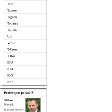
Taro
Tayron
Tiguan
Touareg
Touran
Up!
Vento
T-Cross
T-Roc
ID.3
ID.4
ID.5
ID.7
Potřebujete poradit?
Milan
Novák
manažer prodeje