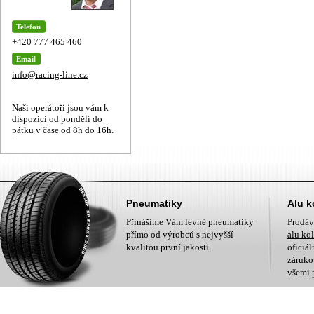
Telefon
+420 777 465 460
Email
info@racing-line.cz
Naši operátoři jsou vám k
dispozici od pondělí do
pátku v čase od 8h do 16h.
Pneumatiky
Alu k
Přínášíme Vám levné pneumatiky
Prodá
přímo od výrobců s nejvyšší
alu ko
kvalitou první jakosti.
oficiá
zárukou
všemi 