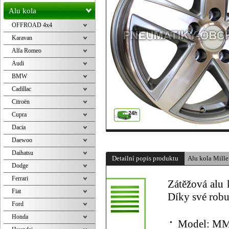
Alu kola
OFFROAD 4x4
Karavan
Alfa Romeo
Audi
BMW
Cadillac
Citroën
Cupra
Dacia
Daewoo
Daihatsu
Detailní popis produktu
Alu kola Mille
Dodge
Ferrari
Zátěžová alu 
Fiat
Díky své robus
Ford
Honda
Model:
MM