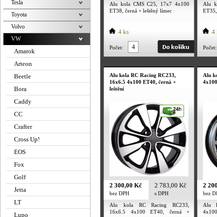
Tesla
Alu kola CMS C25, 17x7 4x100
Alu 
ET38, černá + leštěný límec
ET35, 
Toyota
Volvo
4 ks
4 
VW
Počet:
Počet:
Amarok
Arteon
Alu kola RC Racing RC233,
Alu k
Beetle
16x6.5 4x100 ET40, černá +
4x100
Bora
leštění
Caddy
CC
Crafter
Cross Up!
EOS
Fox
Golf
2 300,00 Kč
2 783,00 Kč
2 20
Jetta
bez DPH
s DPH
bez 
LT
Alu kola RC Racing RC233,
Alu 
16x6.5 4x100 ET40, černá +
4x100
Lupo