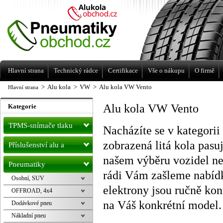
Levné pneumatiky letní, zimní, Alu kola
a litá kola Racing Line
Hlavní strana
Technický rádce
Certifikace
Vše o nákupu
O firmě
>
Alu kola
>
VW
>
Alu kola VW Vento
Hlavní strana
Alu kola VW Vento
Kategorie
TPMS-snímače tlaku
Nacházíte se v kategori
zobrazená litá kola pas
Příslušenství alu a
našem výběru vozidel n
pneu
Pneumatiky
rádi Vám zašleme nabíd
Osobní, SUV
elektrony jsou ručně ko
OFFROAD, 4x4
na Váš konkrétní model.
Dodávkové pneu
Nákladní pneu