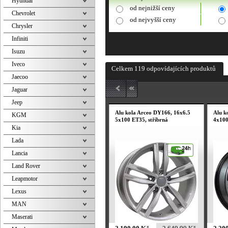
Hyundai
od nejnižší ceny
Chevrolet
od nejvyšší ceny
Chrysler
Infiniti
Isuzu
Iveco
Celkem 119 odpovídajících produktů
Jaecoo
Jaguar
Jeep
Alu kola Arceo DY166, 16x6.5
Alu k
KGM
5x100 ET35, stříbrná
4x100
Kia
Lada
Lancia
Land Rover
Leapmotor
Lexus
MAN
Maserati