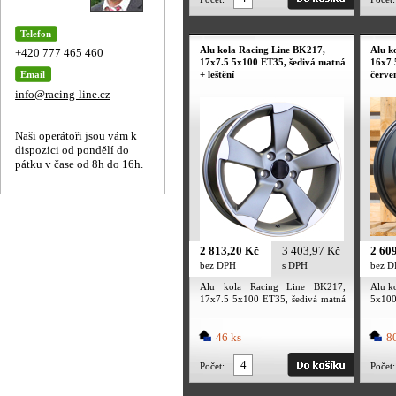
Telefon
Alu kola Racing Line BK217,
Alu k
+420 777 465 460
17x7.5 5x100 ET35, šedivá matná
16x7 
Email
+ leštění
červe
info@racing-line.cz
Naši operátoři jsou vám k
dispozici od pondělí do
pátku v čase od 8h do 16h.
2 813,20 Kč
3 403,97 Kč
2 60
bez DPH
s DPH
bez 
Alu kola Racing Line BK217,
Alu k
17x7.5 5x100 ET35, šedivá matná
5x10
+ leštění
červe
46 ks
80
Počet:
Počet: