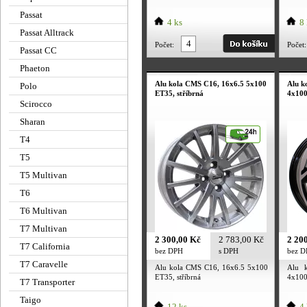
leštění
Passat
4 ks
8 
Passat Alltrack
Počet:
Počet:
Passat CC
Phaeton
Alu kola CMS C16, 16x6.5 5x100
Alu k
Polo
ET35, stříbrná
4x100
Scirocco
Sharan
T4
T5
T5 Multivan
T6
T6 Multivan
T7 Multivan
2 300,00 Kč
2 783,00 Kč
2 20
T7 California
bez DPH
s DPH
bez 
T7 Caravelle
Alu kola CMS C16, 16x6.5 5x100
Alu 
ET35, stříbrná
4x100
T7 Transporter
Taigo
12 ks
4 