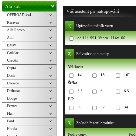
Alu kola
Váš asistent při nakupování
OFFROAD 4x4
Karavan
1)
Upřesněte ročník vozu
Alfa Romeo
Audi
od 11/1991, Vento 1H 4x100
BMW
Cadillac
2)
Průvodce parametry
Citroën
Velikost:
Cupra
14"
15"
16"
Dacia
Šířka:
Daewoo
Daihatsu
5.5
6
6.5
Dodge
ET:
Ferrari
30
32
34
Fiat
Ford
3)
Způsob řazení produktu
Honda
Podle ceny:
Podl