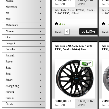
2 190,00 Kč
2 649,90 Kč
2 20
Mazda
bez DPH
s DPH
bez 
Mercedes
Alu kola Arceo DY166, 16x6.5
Alu k
MG
5x100 ET35, stříbrná
4x100
Mini
4 ks
12
Mitsubishi
Nissan
Počet:
Počet:
Opel
Peugeot
Alu kola CMS C25, 17x7 4x100
Alu k
Porsche
ET38, černá + leštěný límec
ET35,
Renault
Rover
Saab
Seat
Smart
SsangYong
Subaru
Suzuki
3 000,00 Kč
3 630,00 Kč
2 09
Škoda
bez DPH
s DPH
bez 