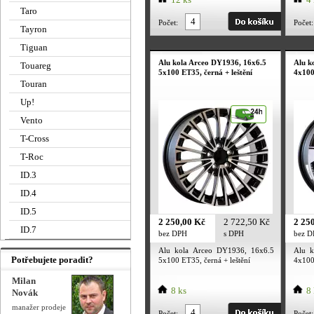
Taro
Počet:
Počet:
Tayron
Tiguan
Alu kola Arceo DY1936, 16x6.5
Alu k
Touareg
5x100 ET35, černá + leštění
4x100
Touran
Up!
Vento
T-Cross
T-Roc
ID.3
ID.4
ID.5
2 250,00 Kč
2 722,50 Kč
2 25
ID.7
bez DPH
s DPH
bez 
Alu kola Arceo DY1936, 16x6.5
Alu k
Potřebujete poradit?
5x100 ET35, černá + leštění
4x100
Milan
8 ks
8 
Novák
manažer prodeje
Počet:
Počet: