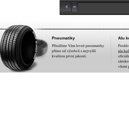
Pneumatiky
Alu k
Přínášíme Vám levné pneumatiky
Prodá
přímo od výrobců s nejvyšší
alu ko
kvalitou první jakosti.
oficiá
zárukou
všemi 