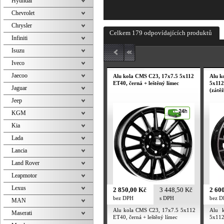
Hyundai
Chevrolet
Chrysler
Celkem 179 odpovídajících produktů
Infiniti
Isuzu
Iveco
Jaecoo
Alu kola CMS C23, 17x7.5 5x112
Alu k
ET40, černá + leštěný límec
5x112
Jaguar
(zátě
Jeep
KGM
Kia
Lada
Lancia
Land Rover
Leapmotor
Lexus
2 850,00 Kč
3 448,50 Kč
2 60
bez DPH
s DPH
bez 
MAN
Alu kola CMS C23, 17x7.5 5x112
Alu 
Maserati
ET40, černá + leštěný límec
5x11