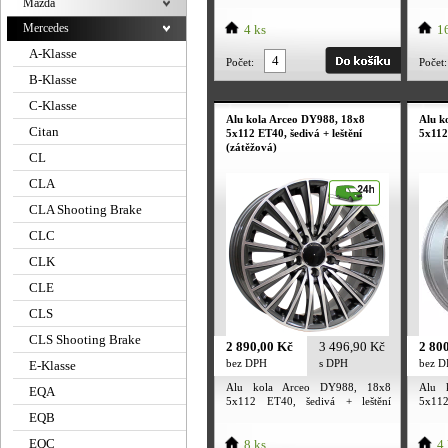
(zátěž
Mazda
Mercedes
4 ks
16
A-Klasse
Počet:
Počet:
B-Klasse
C-Klasse
Alu kola Arceo DY988, 18x8
Alu k
Citan
5x112 ET40, šedivá + leštění
5x112
(zátěžová)
CL
CLA
CLA Shooting Brake
CLC
CLK
CLE
CLS
CLS Shooting Brake
2 890,00 Kč
3 496,90 Kč
2 80
bez DPH
s DPH
bez 
E-Klasse
Alu kola Arceo DY988, 18x8
Alu 
EQA
5x112 ET40, šedivá + leštění
5x112
(zátěžová)
EQB
EQC
8 ks
4 