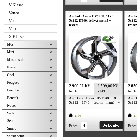
V-Klasse
Vaneo
Alu kola Arceo DY1708, 18x8
Alu k
Viano
5x112 ET40, šedivá matná +
5x112
leštění
(zátě
Vito
X-Klasse
MG
Mini
Mitsubishi
Nissan
Opel
Peugeot
2 900,00 Kč
3 509,00 Kč
2 85
Porsche
bez DPH
s DPH
bez 
Renault
Alu kola Arceo DY1708, 18x8
Alu 
5x112 ET40, šedivá matná +
5x11
Rover
leštění
(zátěž
Saab
4 ks
4 
Seat
Počet:
Počet:
Smart
SsangYong