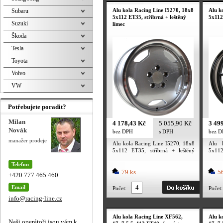
Alu kola Racing Line I5270, 18x8
Alu k
Subaru
5x112 ET35, stříbrná + leštěný
5x112
Suzuki
límec
Škoda
Tesla
Toyota
Volvo
VW
Potřebujete poradit?
Milan
4 178,43 Kč
5 055,90 Kč
3 49
Novák
bez DPH
s DPH
bez 
manažer prodeje
Alu kola Racing Line I5270, 18x8
Alu 
5x112 ET35, stříbrná + leštěný
5x112
límec
Telefon
79 ks
56
+420 777 465 460
Email
Počet:
Počet:
info@racing-line.cz
Alu kola Racing Line XF562,
Alu k
Naši operátoři jsou vám k