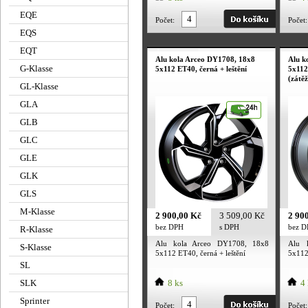
EQE
Počet:
Počet:
EQS
EQT
Alu kola Arceo DY1708, 18x8
Alu k
G-Klasse
5x112 ET40, černá + leštění
5x112
(zátě
GL-Klasse
GLA
GLB
GLC
GLE
GLK
GLS
M-Klasse
2 900,00 Kč
3 509,00 Kč
2 90
bez DPH
s DPH
bez 
R-Klasse
Alu kola Arceo DY1708, 18x8
Alu 
S-Klasse
5x112 ET40, černá + leštění
5x112
(zátěž
SL
SLK
8 ks
4 
Sprinter
Počet:
Počet: