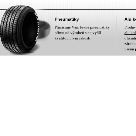
Pneumatiky
Alu k
Přínášíme Vám levné pneumatiky
Prodá
přímo od výrobců s nejvyšší
alu ko
kvalitou první jakosti.
oficiá
zárukou
všemi 