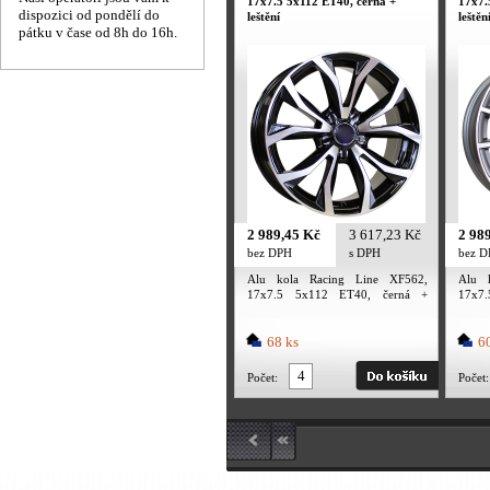
17x7.5 5x112 ET40, černá +
17x7.
dispozici od pondělí do
leštění
leštěn
pátku v čase od 8h do 16h.
2 989,45 Kč
3 617,23 Kč
2 98
bez DPH
s DPH
bez 
Alu kola Racing Line XF562,
Alu 
17x7.5 5x112 ET40, černá +
17x7
leštění
leštění
68 ks
60
Počet:
Počet: