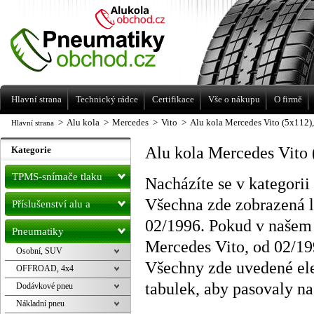
Levné pneumatiky letní, zimní, Alu kola
a litá kola Racing Line
Hlavní strana
Technický rádce
Certifikace
Vše o nákupu
O firmě
>
Alu kola
>
Mercedes
>
Vito
>
Alu kola Mercedes Vito (5x112)
Hlavní strana
Alu kola Mercedes Vito 
Kategorie
TPMS-snímače tlaku
Nacházíte se v kategorii
Všechna zde zobrazená li
Příslušenství alu a
02/1996. Pokud v našem 
pneu
Pneumatiky
Mercedes Vito, od 02/19
Osobní, SUV
Všechny zde uvedené ele
OFFROAD, 4x4
tabulek, aby pasovaly n
Dodávkové pneu
Nákladní pneu