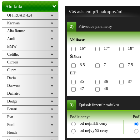
Alu kola
Váš asistent při nakupování
OFFROAD 4x4
Karavan
2)
Průvodce parametry
Alfa Romeo
Audi
Velikost:
BMW
16"
17"
18"
Cadillac
Šířka:
Citroën
6.5
7
7.5
Cupra
ET:
Dacia
35
36
37
Daewoo
47
48
Daihatsu
Dodge
3)
Způsob řazení produktu
Ferrari
Podle ceny:
Podl
Fiat
od nejnižší ceny
Ford
od nejvyšší ceny
Honda