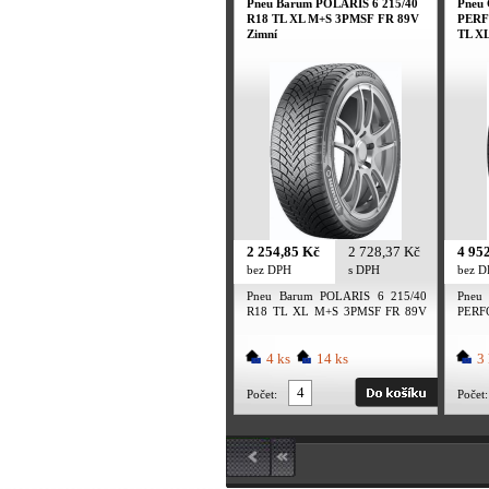
Pneu Barum POLARIS 6 215/40
Pneu
R18 TL XL M+S 3PMSF FR 89V
PERF
Zimní
TL X
2 254,85 Kč
2 728,37 Kč
4 95
bez DPH
s DPH
bez 
Pneu Barum POLARIS 6 215/40
Pneu
R18 TL XL M+S 3PMSF FR 89V
PERF
Zimní
XL M
4 ks
14 ks
3 
Počet:
Počet: