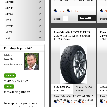
215/40 R18 TL XL M+S 3PMSF
215/
Subaru
89V Zimní
89V Z
Suzuki
16 ks
12 ks
20
Škoda
Počet:
Počet:
Tesla
Toyota
Volvo
Pneu Michelin PILOT ALPIN 5
Pneu
215/40 R18 TL XL M+S 3PMSF
2 (WU
VW
FP 89V Zimní
3PMS
Potřebujete poradit?
Milan
Novák
manažer prodeje
Telefon
+420 777 465 460
3 533,68 Kč
4 275,75 Kč
1 91
Email
bez DPH
s DPH
bez 
info@racing-line.cz
Pneu Michelin PILOT ALPIN 5
Pneu
215/40 R18 TL XL M+S 3PMSF
(WU7
28 ks
6 ks
6 ks
16
Naši operátoři jsou vám k
FP 89V Zimní
3PMS
dispozici od pondělí do