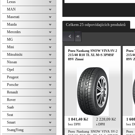
Lexus
MAN
Maserati
Mazda
Celkem 25 odpovídajících produktů
Mercedes
MG
Mini
Pneu Nankang SNOW VIVA SV-2
Pneu
Mitsubishi
215/40 R18 TL XL M+S 3PMSF
215/
89V Zimní
89V Z
Nissan
Opel
Peugeot
Porsche
Renault
Rover
Saab
Seat
1 841,40 Kč
2 228,09 Kč
1 60
Smart
bez DPH
s DPH
bez 
SsangYong
Pneu Nankang SNOW VIVA SV-2
Pneu