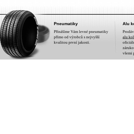
Pneumatiky
Alu k
Přínášíme Vám levné pneumatiky
Prodá
přímo od výrobců s nejvyšší
alu ko
kvalitou první jakosti.
oficiá
zárukou
všemi 