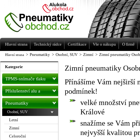
Levné pneumatiky letní, zimní, Alu kola
a litá kola Racing Line
Hlavní strana
Technický rádce
Certifikace
Vše o nákupu
O firmě
>
Pneumatiky
>
Osobní, SUV
>
Zimní
>
Zimní pneumatiky Osob
Hlavní strana
Zimní pneumatiky Osob
Kategorie
TPMS-snímače tlaku
Přínášíme Vám nejširší 
podmínek!
Příslušenství alu a
velké množství pne
pneu
Pneumatiky
Králové
Osobní, SUV
Letní
snažíme se Vám při
Zimní
nejvyšší kvalitou pr
Celoroční