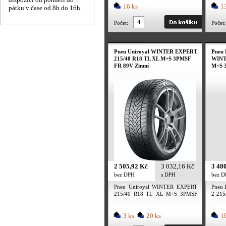
16 ks
13
pátku v čase od 8h do 16h.
Počet:
Počet:
Pneu Uniroyal WINTER EXPERT
Pneu 
215/40 R18 TL XL M+S 3PMSF
WINT
FR 89V Zimní
M+S 
2 505,92 Kč
3 032,16 Kč
3 48
bez DPH
s DPH
bez 
Pneu Uniroyal WINTER EXPERT
Pneu 
215/40 R18 TL XL M+S 3PMSF
2 21
FR 89V Zimní
FP 89
3 ks
20 ks
10