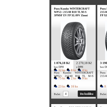
Pneu Kumho WINTERCRAFT
Pneu 
WP52+ 215/40 R18 TL M+S
215/
3PMSF EV FP XL 89V Zimní
FP XL
1 876,18 Kč
2 270,18 Kč
3 19
bez DPH
s DPH
bez 
32 ks
8 ks
4 ks
Pneu Kumho WINTERCRAFT
Pneu
WP52+ 215/40 R18 TL M+S
215/
75 ks
2 ks
9 ks
3PMSF EV FP XL 89V Zimní
FP XL
23 ks
16 ks
8 
Počet:
Počet: