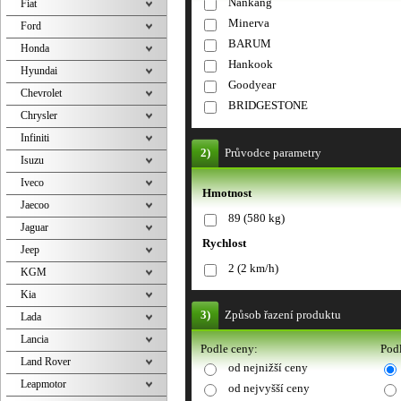
Nankang
Fiat
Minerva
Ford
BARUM
Honda
Hankook
Hyundai
Goodyear
Chevrolet
BRIDGESTONE
Chrysler
Infiniti
2)
Průvodce parametry
Isuzu
Iveco
Hmotnost
Jaecoo
89 (580 kg)
Jaguar
Rychlost
Jeep
2 (2 km/h)
KGM
Kia
3)
Způsob řazení produktu
Lada
Lancia
Podle ceny:
Podl
Land Rover
od nejnižší ceny
Leapmotor
od nejvyšší ceny