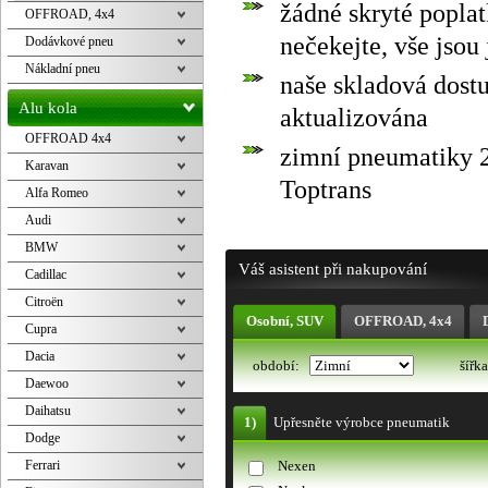
žádné skryté popla
OFFROAD, 4x4
nečekejte, vše jsou
Dodávkové pneu
Nákladní pneu
naše skladová dost
Alu kola
aktualizována
OFFROAD 4x4
zimní pneumatiky 2
Karavan
Toptrans
Alfa Romeo
Audi
BMW
Váš asistent při nakupování
Cadillac
Citroën
Osobní, SUV
OFFROAD, 4x4
Cupra
Dacia
období:
šířk
Daewoo
Daihatsu
1)
Upřesněte výrobce pneumatik
Dodge
Ferrari
Nexen