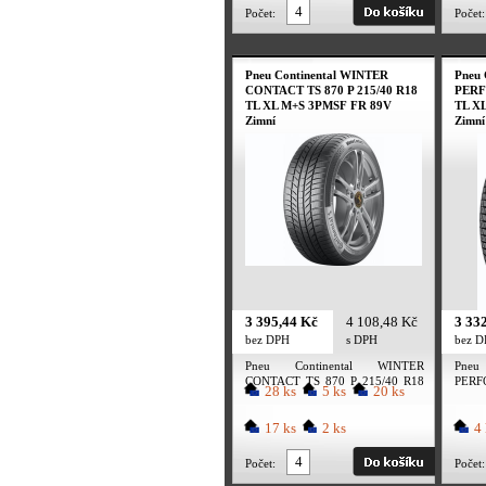
Počet:
Počet:
Pneu Continental WINTER
Pneu
CONTACT TS 870 P 215/40 R18
PERF
TL XL M+S 3PMSF FR 89V
TL X
Zimní
Zimní
3 395,44 Kč
4 108,48 Kč
3 33
bez DPH
s DPH
bez 
Pneu Continental WINTER
Pneu
CONTACT TS 870 P 215/40 R18
PERF
28 ks
5 ks
20 ks
TL XL M+S 3PMSF FR 89V Zimní
XL M
Zimní
17 ks
2 ks
4 
Počet:
Počet: