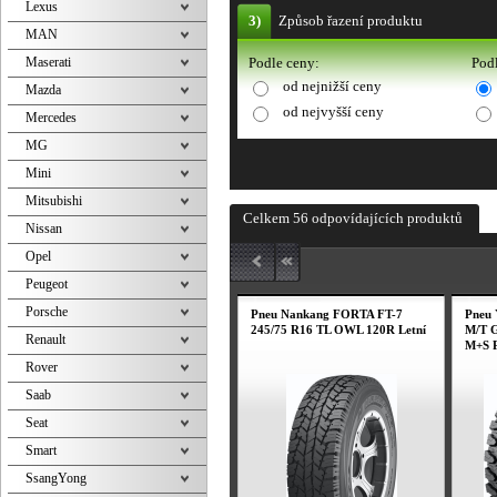
Lexus
3)
Způsob řazení produktu
MAN
Maserati
Podle ceny:
Podl
od nejnižší ceny
Mazda
od nejvyšší ceny
Mercedes
MG
Mini
Mitsubishi
Celkem 56 odpovídajících produktů
Nissan
Opel
Peugeot
Porsche
Pneu Nankang FORTA FT-7
Pneu
245/75 R16 TL OWL 120R Letní
M/T G
Renault
M+S P
Rover
Saab
Seat
Smart
SsangYong