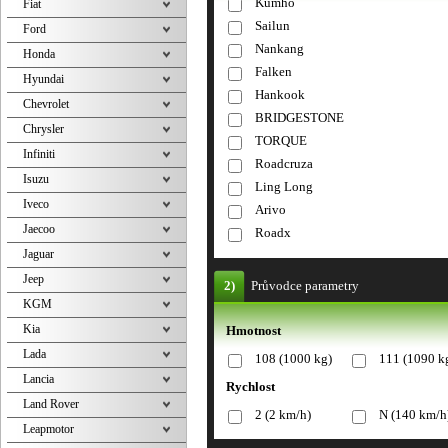
Kumho
Fiat
Sailun
Ford
Nankang
Honda
Falken
Hyundai
Hankook
Chevrolet
BRIDGESTONE
Chrysler
TORQUE
Infiniti
Roadcruza
Isuzu
Ling Long
Iveco
Arivo
Jaecoo
Roadx
Jaguar
Jeep
2)
Průvodce parametry
KGM
Kia
Hmotnost
Lada
108 (1000 kg)
111 (1090 k
Lancia
Rychlost
Land Rover
2 (2 km/h)
N (140 km/h
Leapmotor