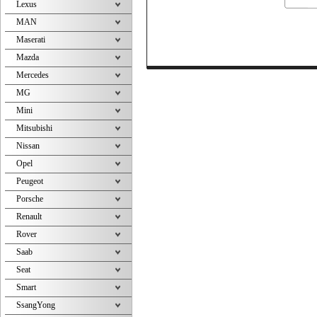
Lexus
MAN
Maserati
Mazda
Mercedes
MG
Mini
Mitsubishi
Nissan
Opel
Peugeot
Porsche
Renault
Rover
Saab
Seat
Smart
SsangYong