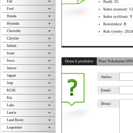
Fiat
Profil:
55
Ford
Index nosnosti:
11
Honda
Index rychlosti:
Y 
Hyundai
Konstrukce:
R
Chevrolet
Rok výroby:
2024
Chrysler
Infiniti
Isuzu
Iveco
Dotaz k produktu
Pneu Yokohama ADV
Jaecoo
Jaguar
Jméno:
Jeep
Email:
KGM
Kia
Dotaz:
Lada
Lancia
Land Rover
Leapmotor