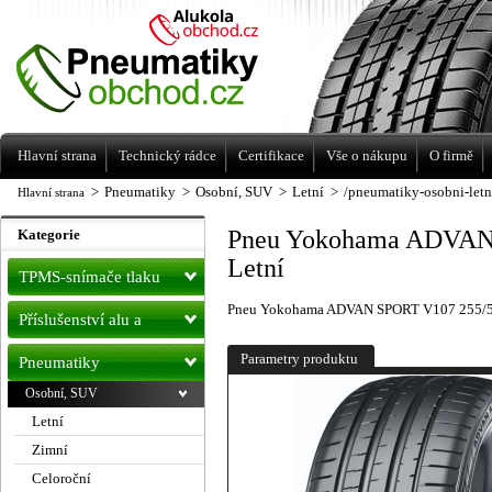
Levné pneumatiky letní, zimní, Alu kola
a litá kola Racing Line
Hlavní strana
Technický rádce
Certifikace
Vše o nákupu
O firmě
>
Pneumatiky
>
Osobní, SUV
>
Letní
>
/pneumatiky-osobni-letn
Hlavní strana
Pneu Yokohama ADVAN
Kategorie
Letní
TPMS-snímače tlaku
Pneu Yokohama ADVAN SPORT V107 255/5
Příslušenství alu a
pneu
Parametry produktu
Pneumatiky
Osobní, SUV
Letní
Zimní
Celoroční