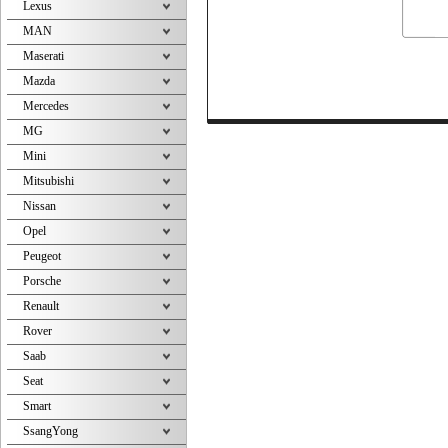
Lexus
MAN
Maserati
Mazda
Mercedes
MG
Mini
Mitsubishi
Nissan
Opel
Peugeot
Porsche
Renault
Rover
Saab
Seat
Smart
SsangYong