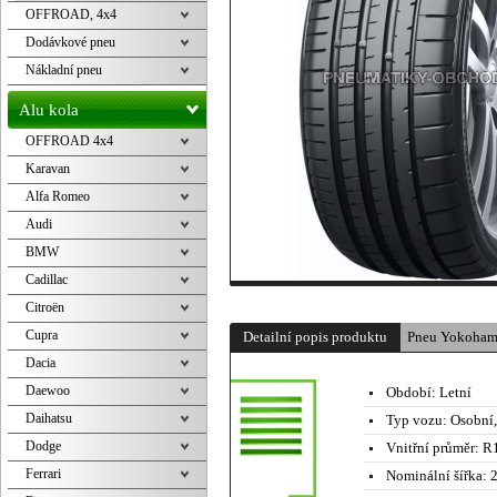
OFFROAD, 4x4
Dodávkové pneu
Nákladní pneu
Alu kola
OFFROAD 4x4
Karavan
Alfa Romeo
Audi
BMW
Cadillac
Citroën
Cupra
Detailní popis produktu
Pneu Yokoham
Dacia
Daewoo
Období:
Letní
Daihatsu
Typ vozu:
Osobní
Dodge
Vnitřní průměr:
R1
Ferrari
Nominální šířka:
2