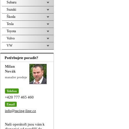
Subaru
Suzuki
Škoda
Tesla
Toyota
Volvo
VW
Potřebujete poradit?
Milan
Novák
manažer prodeje
Telefon
+420 777 465 460
Email
info@racing-line.cz
Naši operátoři jsou vám k
dispozici od pondělí do