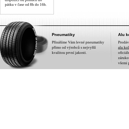
pátku v čase od 8h do 16h.
Pneumatiky
Alu k
Přínášíme Vám levné pneumatiky
Prodá
přímo od výrobců s nejvyšší
alu ko
kvalitou první jakosti.
oficiá
zárukou
všemi 