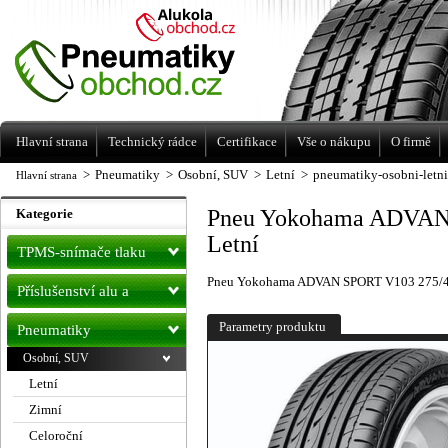
Levné pneumatiky letní, zimní, Alu kola
a litá kola Racing Line
Hlavní strana
Technický rádce
Certifikace
Vše o nákupu
O firmě
>
Pneumatiky
>
Osobní, SUV
>
Letní
>
pneumatiky-osobni-letn
Hlavní strana
Pneu Yokohama ADVAN
Kategorie
Letní
TPMS-snímače tlaku
Pneu Yokohama ADVAN SPORT V103 275/4
Příslušenství alu a
pneu
Parametry produktu
Pneumatiky
Osobní, SUV
Letní
Zimní
Celoroční