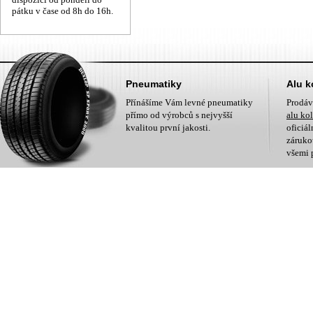
pátku v čase od 8h do 16h.
Pneumatiky
Alu k
Přínášíme Vám levné pneumatiky
Prodá
přímo od výrobců s nejvyšší
alu ko
kvalitou první jakosti.
oficiá
zárukou
všemi 