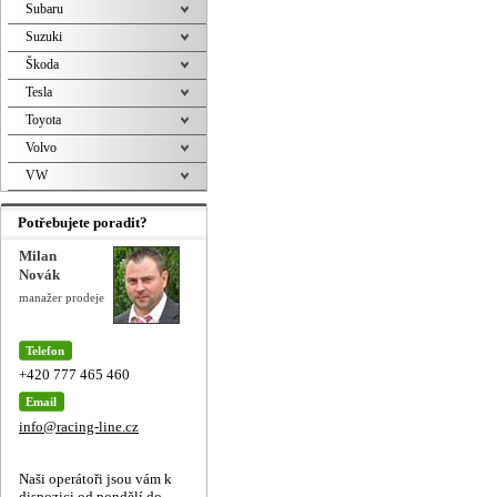
Subaru
Suzuki
Škoda
Tesla
Toyota
Volvo
VW
Potřebujete poradit?
Milan
Novák
manažer prodeje
Telefon
+420 777 465 460
Email
info@racing-line.cz
Naši operátoři jsou vám k
dispozici od pondělí do