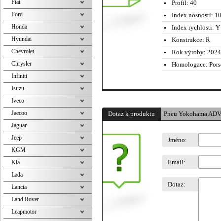
Fiat
Profil:
40
Ford
Index nosnosti:
10
Honda
Index rychlosti:
Y 
Hyundai
Konstrukce:
R
Chevrolet
Rok výroby:
2024
Chrysler
Homologace:
Pors
Infiniti
Isuzu
Iveco
Jaecoo
Dotaz k produktu
Pneu Yokohama ADV
Jaguar
Jeep
Jméno:
KGM
Email:
Kia
Lada
Dotaz:
Lancia
Land Rover
Leapmotor