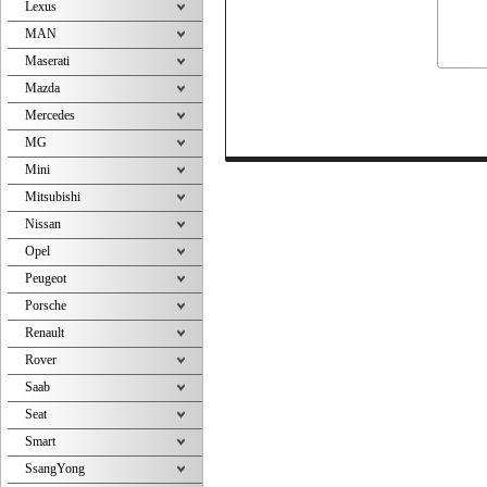
Lexus
MAN
Maserati
Mazda
Mercedes
MG
Mini
Mitsubishi
Nissan
Opel
Peugeot
Porsche
Renault
Rover
Saab
Seat
Smart
SsangYong