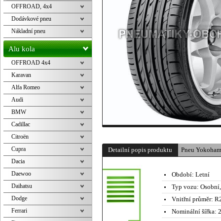
OFFROAD, 4x4
Dodávkové pneu
Nákladní pneu
Alu kola
OFFROAD 4x4
Karavan
Alfa Romeo
Audi
BMW
Cadillac
Citroën
Cupra
Detailní popis produktu
Pneu Yokoham
Dacia
Daewoo
Období:
Letní
Daihatsu
Typ vozu:
Osobní
Dodge
Vnitřní průměr:
R2
Ferrari
Nominální šířka:
2