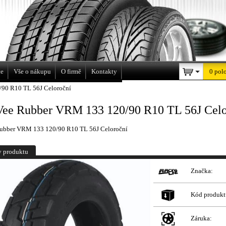
a
ce
Vše o nákupu
O firmě
Kontakty
0 pol
90 R10 TL 56J Celoroční
Vee Rubber VRM 133 120/90 R10 TL 56J Celo
ubber VRM 133 120/90 R10 TL 56J Celoroční
y produktu
Značka:
Kód produkt
Záruka: