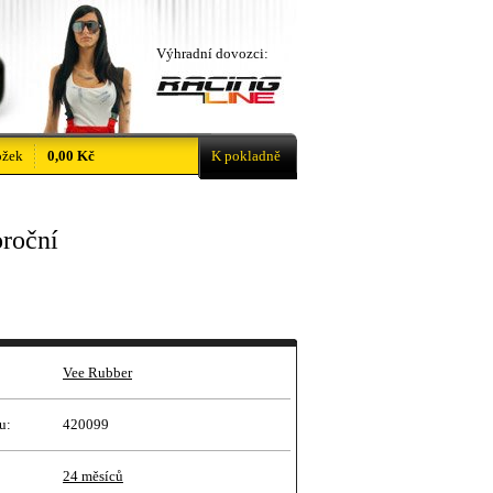
Výhradní dovozci:
ožek
0,00 Kč
K pokladně
roční
Vee Rubber
u:
420099
24 měsíců