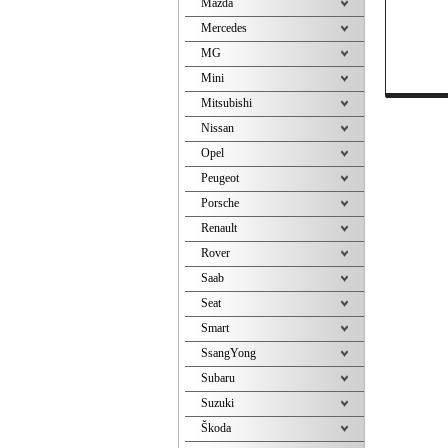
Mazda
Mercedes
MG
Mini
Mitsubishi
Nissan
Opel
Peugeot
Porsche
Renault
Rover
Saab
Seat
Smart
SsangYong
Subaru
Suzuki
Škoda