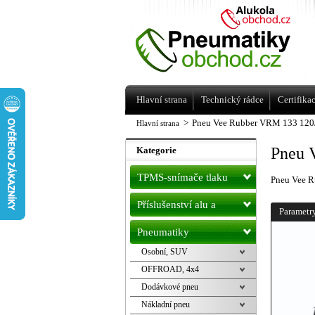
Levné pneumatiky letní, zimní, Alu kol
a litá kola Racing Line
Hlavní strana
Technický rádce
Certifika
>
Pneu Vee Rubber VRM 133 120/
Hlavní strana
Pneu 
Kategorie
TPMS-snímače tlaku
Pneu Vee R
Příslušenství alu a
Parametr
pneu
Pneumatiky
Osobní, SUV
OFFROAD, 4x4
Dodávkové pneu
Nákladní pneu