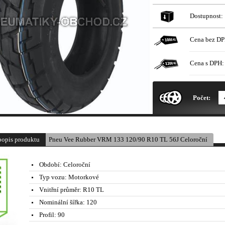
Dostupnost:
Cena bez DP
Cena s DPH:
* Obrázek produktu je pouze il
Počet:
popis produktu
Pneu Vee Rubber VRM 133 120/90 R10 TL 56J Celoroční
Období:
Celoroční
Typ vozu:
Motorkové
Vnitřní průměr:
R10 TL
Nominální šířka:
120
Profil:
90