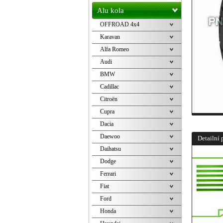
Alu kola
OFFROAD 4x4
Karavan
Alfa Romeo
Audi
BMW
Cadillac
Citroën
Cupra
Dacia
Daewoo
Detailní 
Daihatsu
Dodge
Ferrari
Fiat
Ford
Honda