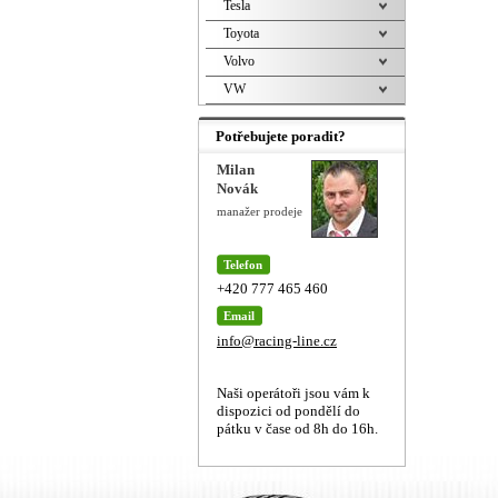
Tesla
Toyota
Volvo
VW
Potřebujete poradit?
Milan
Novák
manažer prodeje
Telefon
+420 777 465 460
Email
info@racing-line.cz
Naši operátoři jsou vám k
dispozici od pondělí do
pátku v čase od 8h do 16h.