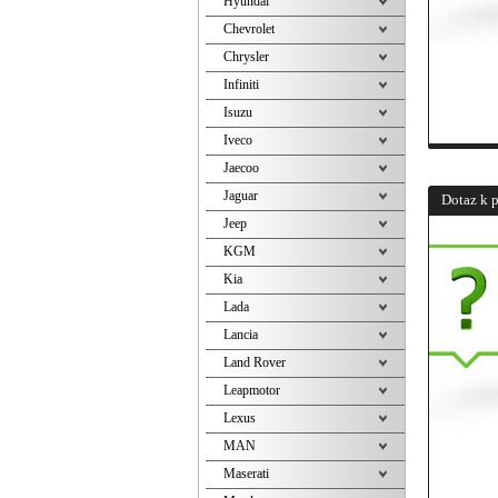
Hyundai
Chevrolet
Chrysler
Infiniti
Isuzu
Iveco
Jaecoo
Jaguar
Dotaz k 
Jeep
KGM
Kia
Lada
Lancia
Land Rover
Leapmotor
Lexus
MAN
Maserati