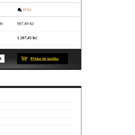
10 ks
H:
997,89 Kč
1 207,45 Kč
ustračního charakteru.
Přidat do košíku