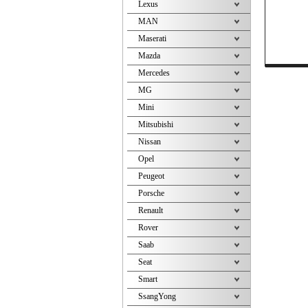
Lexus
MAN
Maserati
Mazda
Mercedes
MG
Mini
Mitsubishi
Nissan
Opel
Peugeot
Porsche
Renault
Rover
Saab
Seat
Smart
SsangYong