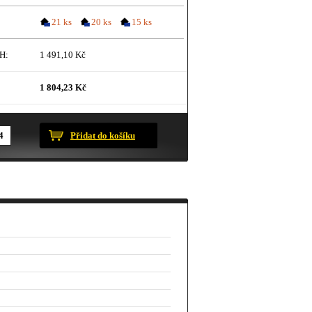
21 ks
20 ks
15 ks
H:
1 491,10 Kč
1 804,23 Kč
ustračního charakteru.
Přidat do košíku