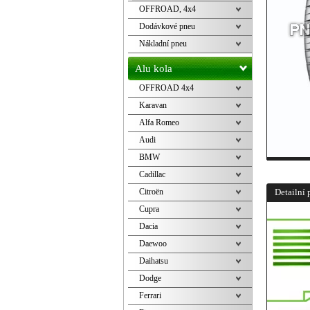
OFFROAD, 4x4
Dodávkové pneu
Nákladní pneu
Alu kola
OFFROAD 4x4
Karavan
Alfa Romeo
Audi
BMW
Cadillac
Citroën
Detailní 
Cupra
Dacia
Daewoo
Daihatsu
Dodge
Ferrari