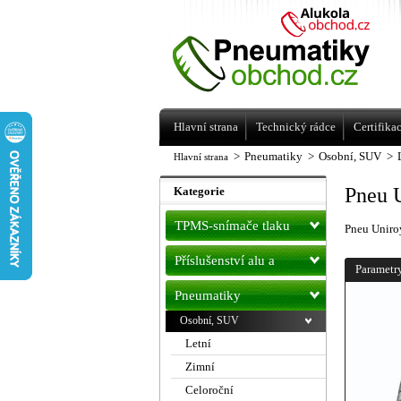
Levné pneumatiky letní, zimní, Alu kol
a litá kola Racing Line
Hlavní strana
Technický rádce
Certifika
>
Pneumatiky
>
Osobní, SUV
>
Hlavní strana
Pneu 
Kategorie
TPMS-snímače tlaku
Pneu Uniro
Příslušenství alu a
Parametr
pneu
Pneumatiky
Osobní, SUV
Letní
Zimní
Celoroční