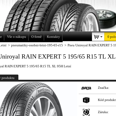
a
ce
Vše o nákupu
O firmě
Kontakty
0 pol
Letní
>
pneumatiky-osobni-letni-195-65-r15
>
Pneu Uniroyal RAIN EXPERT 5 1
Uniroyal RAIN EXPERT 5 195/65 R15 TL XL
yal RAIN EXPERT 5 195/65 R15 TL XL 95H Letní
y produktu
Značka:
Kód produkt
Záruka: