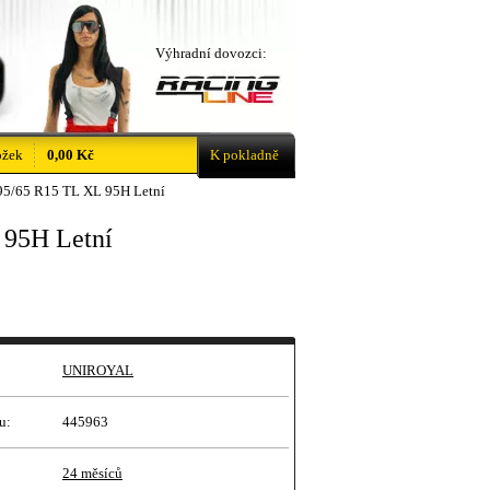
Výhradní dovozci:
ožek
0,00 Kč
K pokladně
95/65 R15 TL XL 95H Letní
 95H Letní
UNIROYAL
u:
445963
24 měsíců