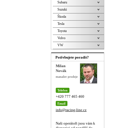
Subaru
Suzuki
Škoda
Tesla
Toyota
Volvo
VW
Potřebujete poradit?
Milan
Novák
manažer prodeje
Telefon
+420 777 465 460
Email
info@racing-line.cz
Naši operátoři jsou vám k
dispozici od pondělí do