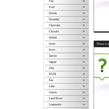
Fiat
Ford
Honda
Hyundai
Chevrolet
Chrysler
Infiniti
Isuzu
Dotaz k 
Iveco
Jaecoo
Jaguar
Jeep
KGM
Kia
Lada
Lancia
Land Rover
Leapmotor