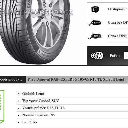
Dostupnost:
Cena bez DP
Cena s DPH:
* Obrázek produktu je pouze il
Počet:
popis produktu
Pneu Uniroyal RAIN EXPERT 5 195/65 R15 TL XL 95H Letní
Období:
Letní
Typ vozu:
Osobní, SUV
Vnitřní průměr:
R15 TL XL
Nominální šířka:
195
Profil:
65