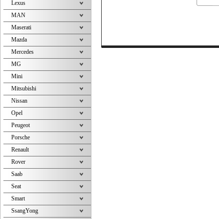
Lexus
MAN
Maserati
Mazda
Mercedes
MG
Mini
Mitsubishi
Nissan
Opel
Peugeot
Porsche
Renault
Rover
Saab
Seat
Smart
SsangYong