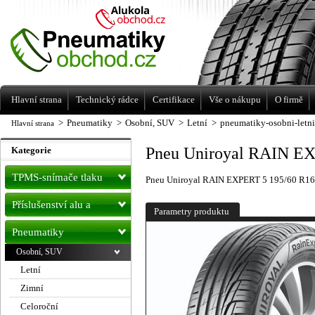
Levné pneumatiky letní, zimní, Alu kola
a litá kola Racing Line
Hlavní strana
Technický rádce
Certifikace
Vše o nákupu
O firmě
>
Pneumatiky
>
Osobní, SUV
>
Letní
>
pneumatiky-osobni-letn
Hlavní strana
Pneu Uniroyal RAIN EX
Kategorie
TPMS-snímače tlaku
Pneu Uniroyal RAIN EXPERT 5 195/60 R16
Příslušenství alu a
Parametry produktu
pneu
Pneumatiky
Osobní, SUV
Letní
Zimní
Celoroční