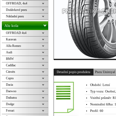
OFFROAD, 4x4
Dodávkové pneu
Nákladní pneu
Alu kola
OFFROAD 4x4
Karavan
Alfa Romeo
Audi
BMW
Cadillac
Citroën
Detailní popis produktu
Pneu Uniroya
Cupra
Dacia
Období:
Letní
Daewoo
Typ vozu:
Osobní
Daihatsu
Vnitřní průměr:
R1
Dodge
Nominální šířka:
1
Ferrari
Profil:
60