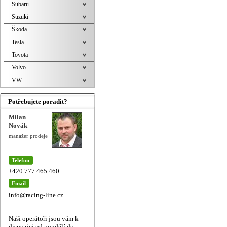
Subaru
Suzuki
Škoda
Tesla
Toyota
Volvo
VW
Potřebujete poradit?
Milan
Novák
manažer prodeje
Telefon
+420 777 465 460
Email
info@racing-line.cz
Naši operátoři jsou vám k
dispozici od pondělí do