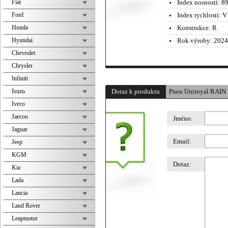
Fiat
Index nosnosti:
89
Ford
Index rychlosti:
V 
Honda
Konstrukce:
R
Hyundai
Rok výroby:
2024
Chevrolet
Chrysler
Infiniti
Isuzu
Dotaz k produktu
Pneu Uniroyal RAIN
Iveco
Jaecoo
Jméno:
Jaguar
Email:
Jeep
KGM
Dotaz:
Kia
Lada
Lancia
Land Rover
Leapmotor