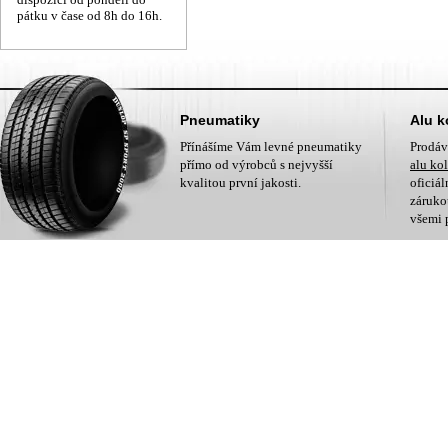
pátku v čase od 8h do 16h.
Pneumatiky
Alu k
Přínášíme Vám levné pneumatiky
Prodá
přímo od výrobců s nejvyšší
alu ko
kvalitou první jakosti.
oficiá
zárukou
všemi 