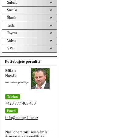
Subaru
Suzuki
Škoda
Tesla
Toyota
Volvo
VW
Potřebujete poradit?
Milan
Novák
manažer prodeje
Telefon
+420 777 465 460
Email
info@racing-line.cz
Naši operátoři jsou vám k
dispozici od pondělí do