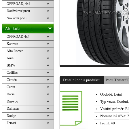
OFFROAD, 4x4
Dodávkové pneu
Nákladní pneu
Alu kola
OFFROAD 4x4
Karavan
Alfa Romeo
Audi
BMW
Cadillac
Citroën
Detailní popis produktu
Pneu Tristar
Cupra
Dacia
Období:
Letní
Daewoo
Typ vozu:
Osobní
Daihatsu
Vnitřní průměr:
R1
Dodge
Nominální šířka:
2
Ferrari
Profil:
40