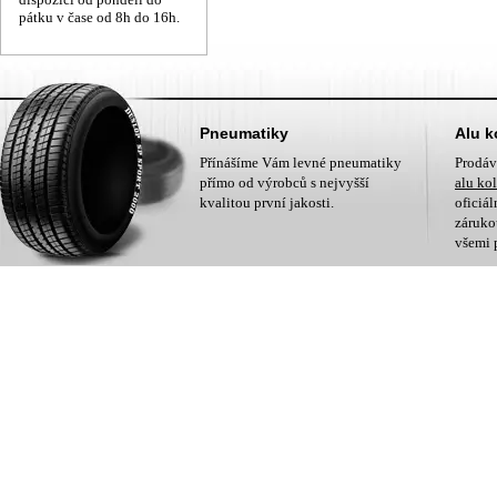
pátku v čase od 8h do 16h.
Pneumatiky
Alu k
Přínášíme Vám levné pneumatiky
Prodá
přímo od výrobců s nejvyšší
alu ko
kvalitou první jakosti.
oficiá
zárukou
všemi 