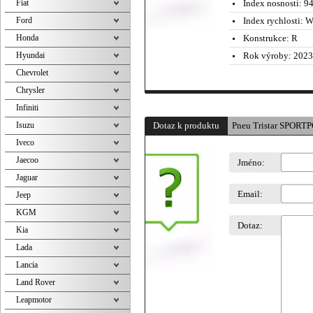
Fiat
Index nosnosti:
94
Ford
Index rychlosti:
W 
Honda
Konstrukce:
R
Hyundai
Rok výroby:
2023
Chevrolet
Chrysler
Infiniti
Isuzu
Dotaz k produktu
Pneu Tristar SPORT
Iveco
Jaecoo
Jméno:
Jaguar
Email:
Jeep
KGM
Dotaz:
Kia
Lada
Lancia
Land Rover
Leapmotor