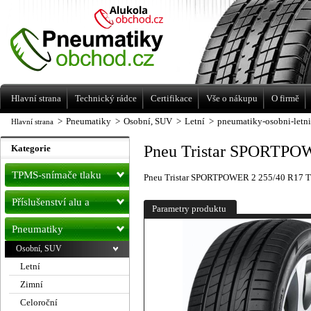
Levné pneumatiky letní, zimní, Alu kola
a litá kola Racing Line
Hlavní strana
Technický rádce
Certifikace
Vše o nákupu
O firmě
>
Pneumatiky
>
Osobní, SUV
>
Letní
>
pneumatiky-osobni-letn
Hlavní strana
Pneu Tristar SPORTPO
Kategorie
TPMS-snímače tlaku
Pneu Tristar SPORTPOWER 2 255/40 R17 
Příslušenství alu a
Parametry produktu
pneu
Pneumatiky
Osobní, SUV
Letní
Zimní
Celoroční