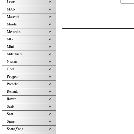
Lexus
MAN
Maserati
Mazda
Mercedes
MG
Mini
Mitsubishi
Nissan
Opel
Peugeot
Porsche
Renault
Rover
Saab
Seat
Smart
SsangYong