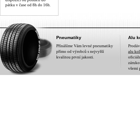
pátku v čase od 8h do 16h.
Pneumatiky
Alu k
Přínášíme Vám levné pneumatiky
Prodá
přímo od výrobců s nejvyšší
alu ko
kvalitou první jakosti.
oficiá
zárukou
všemi 