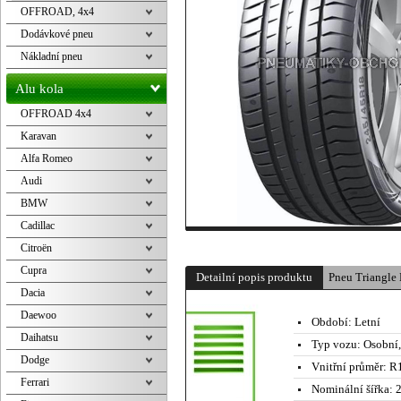
OFFROAD, 4x4
Dodávkové pneu
Nákladní pneu
Alu kola
OFFROAD 4x4
Karavan
Alfa Romeo
Audi
BMW
Cadillac
Citroën
Cupra
Detailní popis produktu
Pneu Triangl
Dacia
Daewoo
Období:
Letní
Daihatsu
Typ vozu:
Osobní
Dodge
Vnitřní průměr:
R1
Ferrari
Nominální šířka:
2