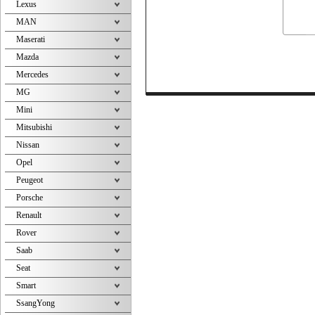
Lexus
MAN
Maserati
Mazda
Mercedes
MG
Mini
Mitsubishi
Nissan
Opel
Peugeot
Porsche
Renault
Rover
Saab
Seat
Smart
SsangYong