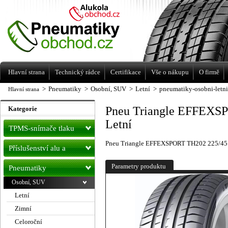
Levné pneumatiky letní, zimní, Alu kola
a litá kola Racing Line
Hlavní strana
Technický rádce
Certifikace
Vše o nákupu
O firmě
>
Pneumatiky
>
Osobní, SUV
>
Letní
>
pneumatiky-osobni-letn
Hlavní strana
Pneu Triangle EFFEXS
Kategorie
Letní
TPMS-snímače tlaku
Pneu Triangle EFFEXSPORT TH202 225/45
Příslušenství alu a
pneu
Parametry produktu
Pneumatiky
Osobní, SUV
Letní
Zimní
Celoroční