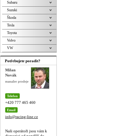
Subaru
Suzuki
Škoda
Tesla
Toyota
Volvo
VW
Potřebujete poradit?
Milan
Novák
manažer prodeje
Telefon
+420 777 465 460
Email
info@racing-line.cz
Naši operátoři jsou vám k
dispozici od pondělí do