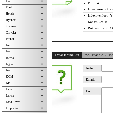
Fiat
Profil:
45
Ford
Index nosnosti:
95
Honda
Index rychlosti:
Y 
Hyundai
Konstrukce:
R
Chevrolet
Rok výroby:
2023
Chrysler
Infiniti
Isuzu
Iveco
Dotaz k produktu
Pneu Triangle EFFE
Jaecoo
Jaguar
Jméno:
Jeep
KGM
Email:
Kia
Lada
Dotaz:
Lancia
Land Rover
Leapmotor