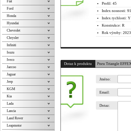
Fiat
Profil:
45
Ford
Index nosnosti:
91
Honda
Index rychlosti:
Y 
Hyundai
Konstrukce:
R
Chevrolet
Rok výroby:
2023
Chrysler
Infiniti
Isuzu
Iveco
Dotaz k produktu
Pneu Triangle EFFE
Jaecoo
Jaguar
Jméno:
Jeep
KGM
Email:
Kia
Lada
Dotaz:
Lancia
Land Rover
Leapmotor