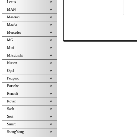
Lexus
MAN
Maserati
Mazda
Mercedes
MG
Mini
Mitsubishi
Nissan
Opel
Peugeot
Porsche
Renault
Rover
Saab
Seat
Smart
SsangYong