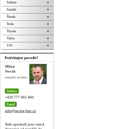
Subaru
Suzuki
Škoda
Tesla
Toyota
Volvo
VW
Potřebujete poradit?
Milan
Novák
manažer prodeje
Telefon
+420 777 465 460
Email
info@racing-line.cz
Naši operátoři jsou vám k
dispozici od pondělí do