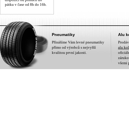
pátku v čase od 8h do 16h.
Pneumatiky
Alu k
Přínášíme Vám levné pneumatiky
Prodá
přímo od výrobců s nejvyšší
alu ko
kvalitou první jakosti.
oficiá
zárukou
všemi 