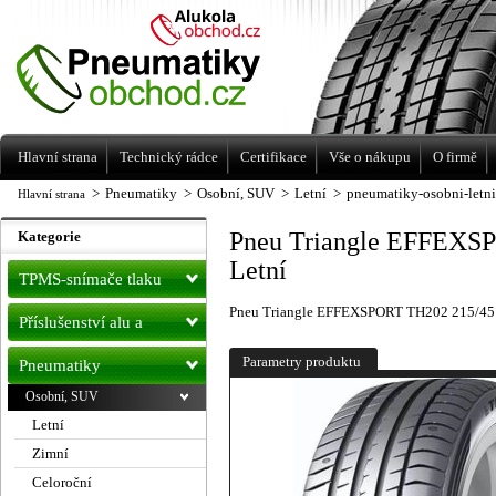
Levné pneumatiky letní, zimní, Alu kola
a litá kola Racing Line
Hlavní strana
Technický rádce
Certifikace
Vše o nákupu
O firmě
>
Pneumatiky
>
Osobní, SUV
>
Letní
>
pneumatiky-osobni-letn
Hlavní strana
Pneu Triangle EFFEXS
Kategorie
Letní
TPMS-snímače tlaku
Pneu Triangle EFFEXSPORT TH202 215/45
Příslušenství alu a
pneu
Parametry produktu
Pneumatiky
Osobní, SUV
Letní
Zimní
Celoroční