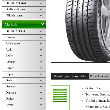
OFFROAD, 4x4
Dodávkové pneu
Nákladní pneu
Alu kola
OFFROAD 4x4
Karavan
Alfa Romeo
Audi
BMW
Cadillac
Citroën
Cupra
Detailní popis produktu
Pneu Triangl
Dacia
Daewoo
Období:
Letní
Daihatsu
Typ vozu:
Osobní
Dodge
Vnitřní průměr:
R1
Ferrari
Nominální šířka:
2