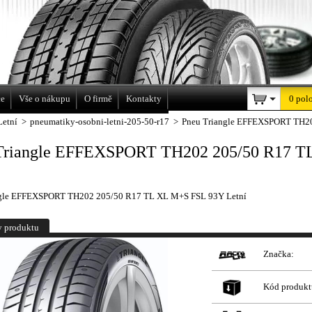
a
ce
Vše o nákupu
O firmě
Kontakty
0 pol
Letní
>
pneumatiky-osobni-letni-205-50-r17
>
Pneu Triangle EFFEXSPORT TH20
Triangle EFFEXSPORT TH202 205/50 R17 T
ngle EFFEXSPORT TH202 205/50 R17 TL XL M+S FSL 93Y Letní
y produktu
Značka:
Kód produkt