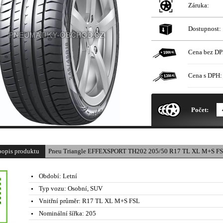
Záruka:
Dostupnost:
Cena bez DP
Cena s DPH:
* Obrázek produktu je pouze il
Počet:
popis produktu
Pneu Triangle EFFEXSPORT TH202 205/50 R17 TL XL M+S FS
Období:
Letní
Typ vozu:
Osobní, SUV
Vnitřní průměr:
R17 TL XL M+S FSL
Nominální šířka:
205