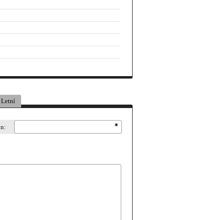
Letní
on: