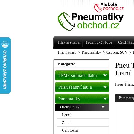
Levné pneumatiky letní, zimní, Alu kol
a litá kola Racing Line
Hlavní strana
Technický rádce
Certifika
>
Pneumatiky
>
Osobní, SUV
>
Hlavní strana
Pneu 
Kategorie
Letní
TPMS-snímače tlaku
Pneu Tria
Příslušenství alu a
pneu
Parametr
Pneumatiky
Osobní, SUV
Letní
Zimní
Celoroční