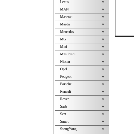
Lexus
MAN
Maserati
Mazda
Mercedes
MG
Mini
Mitsubishi
Nissan
Opel
Peugeot
Porsche
Renault
Rover
Saab
Seat
Smart
SsangYong