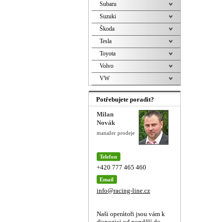
Subaru
Suzuki
Škoda
Tesla
Toyota
Volvo
VW
Potřebujete poradit?
Milan
Novák
manažer prodeje
Telefon
+420 777 465 460
Email
info@racing-line.cz
Naši operátoři jsou vám k
dispozici od pondělí do