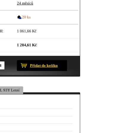
24 měsíců
20 ks
H:
1 061,66 Kč
1 284,61 Kč
ustračního charakteru.
Přidat do košíku
L 93Y Letní