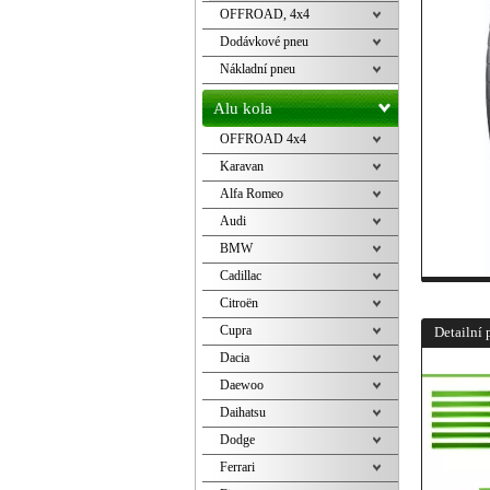
OFFROAD, 4x4
Dodávkové pneu
Nákladní pneu
Alu kola
OFFROAD 4x4
Karavan
Alfa Romeo
Audi
BMW
Cadillac
Citroën
Cupra
Detailní 
Dacia
Daewoo
Daihatsu
Dodge
Ferrari