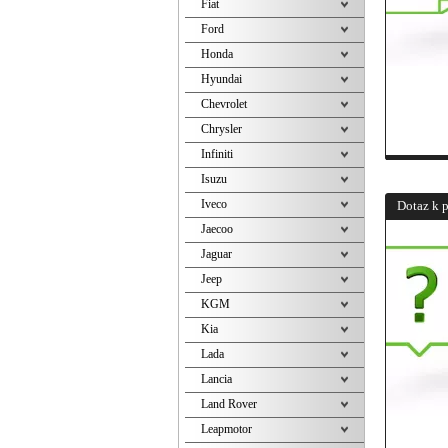
Fiat
Ford
Honda
Hyundai
Chevrolet
Chrysler
Infiniti
Isuzu
Iveco
Dotaz k 
Jaecoo
Jaguar
Jeep
KGM
Kia
Lada
Lancia
Land Rover
Leapmotor