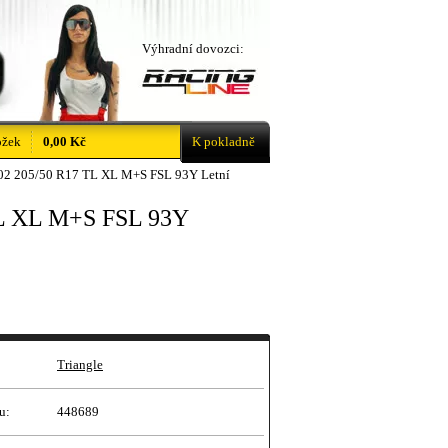
Výhradní dovozci:
ožek
0,00 Kč
K pokladně
2 205/50 R17 TL XL M+S FSL 93Y Letní
L XL M+S FSL 93Y
Triangle
u:
448689