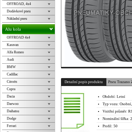
OFFROAD, 4x4
Dodávkové pneu
Nákladní pneu
Alu kola
OFFROAD 4x4
Karavan
Alfa Romeo
Audi
BMW
Cadillac
Citroën
Detailní popis produktu
Pneu Trazano
Cupra
Dacia
Období:
Letní
Daewoo
Typ vozu:
Osobní
Daihatsu
Vnitřní průměr:
R1
Dodge
Nominální šířka:
2
Ferrari
Profil:
50