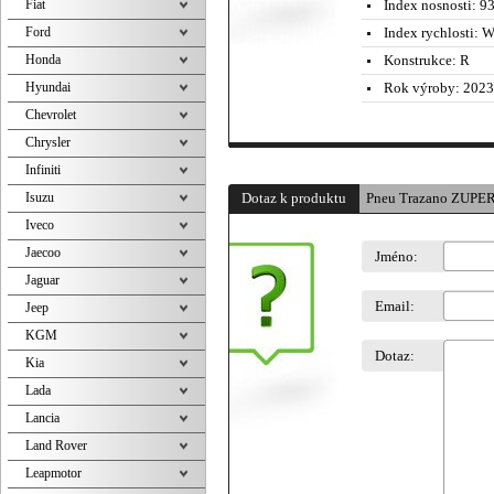
Fiat
Index nosnosti:
93
Ford
Index rychlosti:
W 
Honda
Konstrukce:
R
Hyundai
Rok výroby:
2023
Chevrolet
Chrysler
Infiniti
Isuzu
Dotaz k produktu
Pneu Trazano ZUPE
Iveco
Jaecoo
Jméno:
Jaguar
Email:
Jeep
KGM
Dotaz:
Kia
Lada
Lancia
Land Rover
Leapmotor