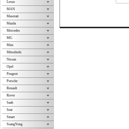
Lexus
MAN
Maserati
Mazda
Mercedes
MG
Mini
Mitsubishi
Nissan
Opel
Peugeot
Porsche
Renault
Rover
Saab
Seat
Smart
SsangYong