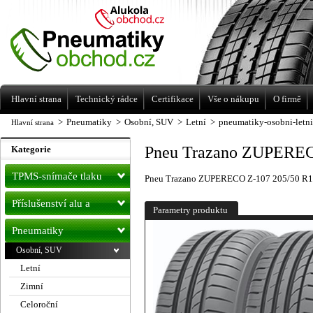
Levné pneumatiky letní, zimní, Alu kola
a litá kola Racing Line
Hlavní strana
Technický rádce
Certifikace
Vše o nákupu
O firmě
>
Pneumatiky
>
Osobní, SUV
>
Letní
>
pneumatiky-osobni-letn
Hlavní strana
Pneu Trazano ZUPEREC
Kategorie
TPMS-snímače tlaku
Pneu Trazano ZUPERECO Z-107 205/50 R1
Příslušenství alu a
Parametry produktu
pneu
Pneumatiky
Osobní, SUV
Letní
Zimní
Celoroční