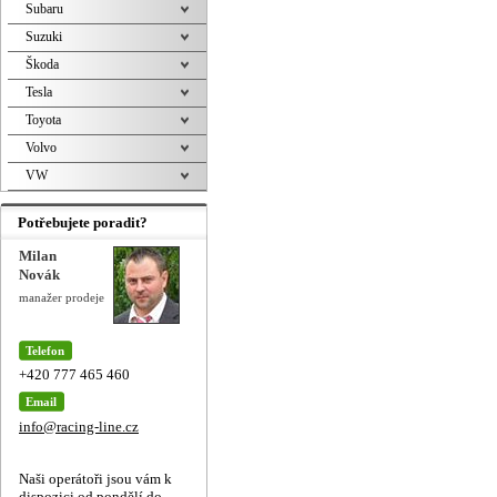
Subaru
Suzuki
Škoda
Tesla
Toyota
Volvo
VW
Potřebujete poradit?
Milan
Novák
manažer prodeje
Telefon
+420 777 465 460
Email
info@racing-line.cz
Naši operátoři jsou vám k
dispozici od pondělí do