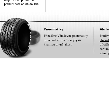
pátku v čase od 8h do 16h.
Pneumatiky
Alu k
Přínášíme Vám levné pneumatiky
Prodá
přímo od výrobců s nejvyšší
alu ko
kvalitou první jakosti.
oficiá
zárukou
všemi 