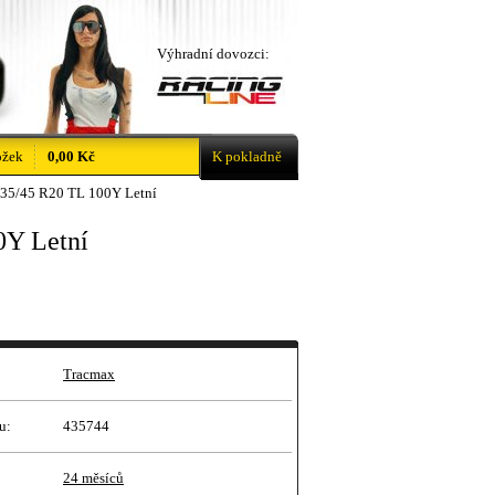
Výhradní dovozci:
ožek
0,00 Kč
K pokladně
35/45 R20 TL 100Y Letní
0Y Letní
Tracmax
u:
435744
24 měsíců