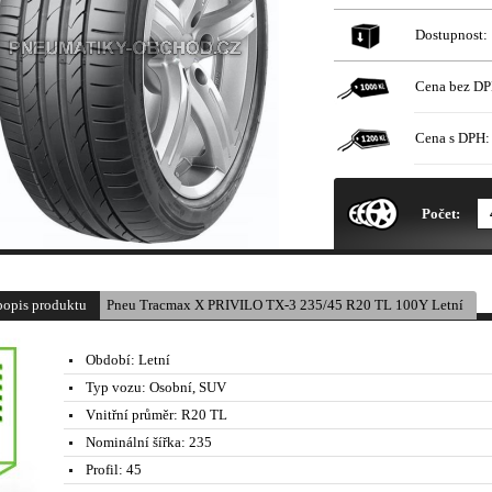
Dostupnost:
Cena bez DP
Cena s DPH:
* Obrázek produktu je pouze il
Počet:
popis produktu
Pneu Tracmax X PRIVILO TX-3 235/45 R20 TL 100Y Letní
Období:
Letní
Typ vozu:
Osobní, SUV
Vnitřní průměr:
R20 TL
Nominální šířka:
235
Profil:
45