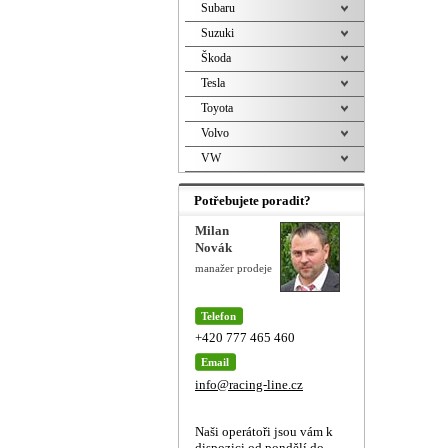
Subaru
Suzuki
Škoda
Tesla
Toyota
Volvo
VW
Potřebujete poradit?
Milan
Novák
manažer prodeje
Telefon
+420 777 465 460
Email
info@racing-line.cz
Naši operátoři jsou vám k
dispozici od pondělí do