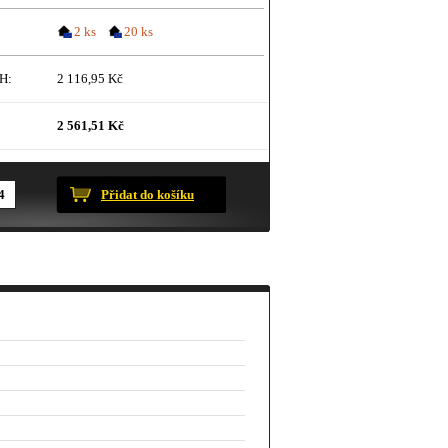
2 ks
20 ks
H:
2 116,95 Kč
2 561,51 Kč
ustračního charakteru.
Přidat do košíku