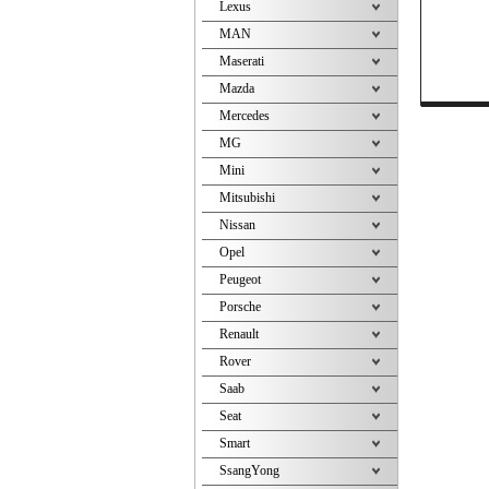
Lexus
MAN
Maserati
Mazda
Mercedes
MG
Mini
Mitsubishi
Nissan
Opel
Peugeot
Porsche
Renault
Rover
Saab
Seat
Smart
SsangYong