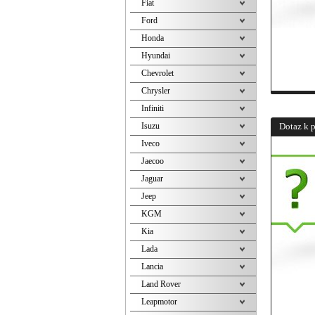
Fiat
Ford
Honda
Hyundai
Chevrolet
Chrysler
Infiniti
Isuzu
Dotaz k 
Iveco
Jaecoo
Jaguar
Jeep
KGM
Kia
Lada
Lancia
Land Rover
Leapmotor