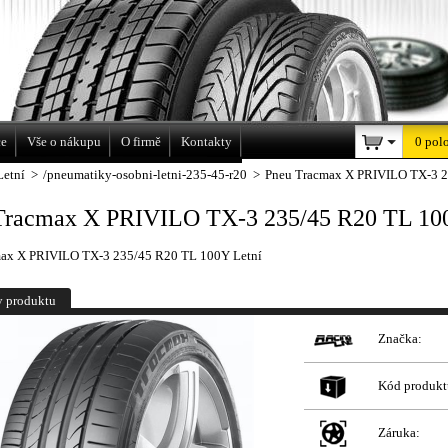
a
ce
Vše o nákupu
O firmě
Kontakty
0 pol
Letní
>
/pneumatiky-osobni-letni-235-45-r20
>
Pneu Tracmax X PRIVILO TX-3 2
Tracmax X PRIVILO TX-3 235/45 R20 TL 10
ax X PRIVILO TX-3 235/45 R20 TL 100Y Letní
y produktu
Značka:
Kód produkt
Záruka: