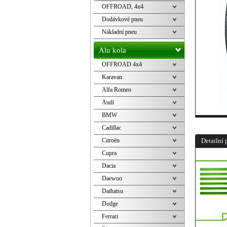
OFFROAD, 4x4
Dodávkové pneu
Nákladní pneu
Alu kola
OFFROAD 4x4
Karavan
Alfa Romeo
Audi
BMW
Cadillac
Citroën
Detailní 
Cupra
Dacia
Daewoo
Daihatsu
Dodge
Ferrari