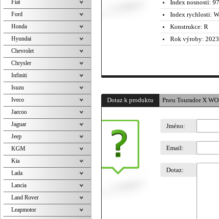
Fiat
Index nosnosti:
97
Ford
Index rychlosti:
W 
Honda
Konstrukce:
R
Hyundai
Rok výroby:
2023
Chevrolet
Chrysler
Infiniti
Isuzu
Iveco
Dotaz k produktu
Pneu Tourador X W
Jaecoo
Jaguar
Jméno:
Jeep
Email:
KGM
Kia
Dotaz:
Lada
Lancia
Land Rover
Leapmotor