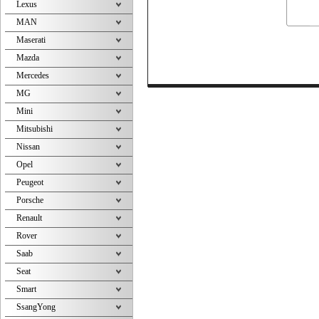
Lexus
MAN
Maserati
Mazda
Mercedes
MG
Mini
Mitsubishi
Nissan
Opel
Peugeot
Porsche
Renault
Rover
Saab
Seat
Smart
SsangYong