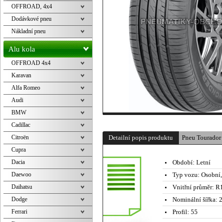
OFFROAD, 4x4
Dodávkové pneu
Nákladní pneu
Alu kola
OFFROAD 4x4
Karavan
Alfa Romeo
Audi
BMW
Cadillac
Citroën
Detailní popis produktu
Pneu Tourado
Cupra
Dacia
Období:
Letní
Daewoo
Typ vozu:
Osobní
Daihatsu
Vnitřní průměr:
R1
Dodge
Nominální šířka:
2
Ferrari
Profil:
55