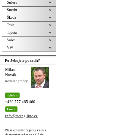
Subaru
Suzuki
Škoda
Tesla
Toyota
Volvo
VW
Potřebujete poradit?
Milan
Novák
manažer prodeje
Telefon
+420 777 465 460
Email
info@racing-line.cz
Naši operátoři jsou vám k
dispozici od pondělí do