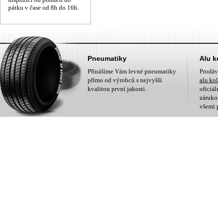
pátku v čase od 8h do 16h.
Pneumatiky
Alu k
Přínášíme Vám levné pneumatiky
Prodá
přímo od výrobců s nejvyšší
alu ko
kvalitou první jakosti.
oficiá
zárukou
všemi 