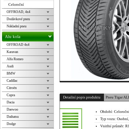
Celoroční
OFFROAD, 4x4
Dodávkové pneu
Nákladní pneu
Alu kola
OFFROAD 4x4
Karavan
Alfa Romeo
Audi
BMW
Cadillac
Citroën
Cupra
Detailní popis produktu
Pneu Tigar A
Dacia
Daewoo
Období:
Celoročn
Daihatsu
Typ vozu:
Osobní
Dodge
Vnitřní průměr:
R1