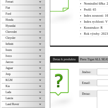
Ferrari
Nominální šířka:
2
Fiat
Profil:
65
Ford
Index nosnosti:
10
Honda
Index rychlosti:
V 
Hyundai
Konstrukce:
R
Chevrolet
Rok výroby:
2023
Chrysler
Infiniti
Isuzu
Iveco
Dotaz k produktu
Pneu Tigar ALL SE
Jaecoo
Jaguar
Jméno:
Jeep
KGM
Email:
Kia
Lada
Dotaz:
Lancia
Land Rover