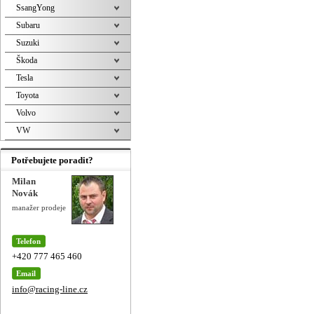
SsangYong
Subaru
Suzuki
Škoda
Tesla
Toyota
Volvo
VW
Potřebujete poradit?
Milan
Novák
manažer prodeje
Telefon
+420 777 465 460
Email
info@racing-line.cz