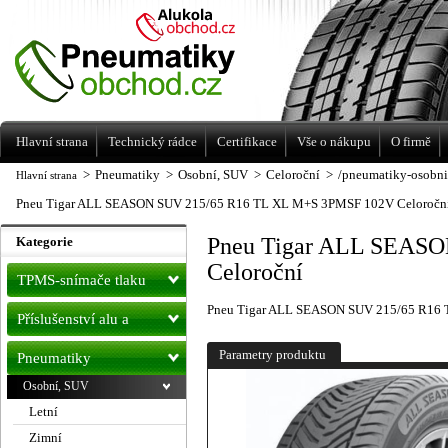
Levné pneumatiky letní, zimní, Alu kola
a litá kola Racing Line
Hlavní strana
Technický rádce
Certifikace
Vše o nákupu
O firmě
>
Pneumatiky
>
Osobní, SUV
>
Celoroční
>
/pneumatiky-osobni
Hlavní strana
Pneu Tigar ALL SEASON SUV 215/65 R16 TL XL M+S 3PMSF 102V Celoročn
Pneu Tigar ALL SEAS
Kategorie
Celoroční
TPMS-snímače tlaku
Pneu Tigar ALL SEASON SUV 215/65 R16 
Příslušenství alu a
pneu
Parametry produktu
Pneumatiky
Osobní, SUV
Letní
Zimní