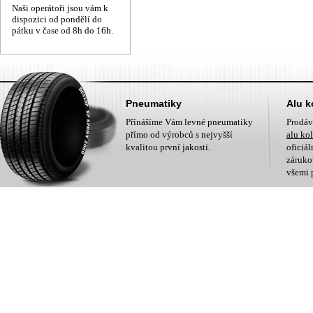
Naši operátoři jsou vám k
dispozici od pondělí do
pátku v čase od 8h do 16h.
Pneumatiky
Alu k
Přínášíme Vám levné pneumatiky
Prodá
přímo od výrobců s nejvyšší
alu ko
kvalitou první jakosti.
oficiá
zárukou
všemi 