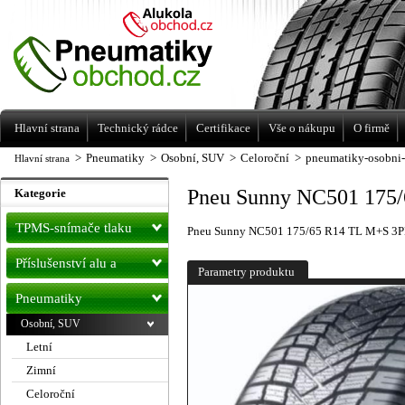
Levné pneumatiky letní, zimní, Alu kola
a litá kola Racing Line
Hlavní strana
Technický rádce
Certifikace
Vše o nákupu
O firmě
>
Pneumatiky
>
Osobní, SUV
>
Celoroční
>
pneumatiky-osobni-
Hlavní strana
Pneu Sunny NC501 175
Kategorie
TPMS-snímače tlaku
Pneu Sunny NC501 175/65 R14 TL M+S 3P
Příslušenství alu a
Parametry produktu
pneu
Pneumatiky
Osobní, SUV
Letní
Zimní
Celoroční