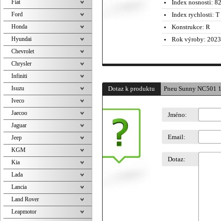
Fiat
Index nosnosti:
82
Ford
Index rychlosti:
T 
Honda
Konstrukce:
R
Hyundai
Rok výroby:
2023
Chevrolet
Chrysler
Infiniti
Isuzu
Dotaz k produktu
Pneu Sunny NC501 1
Iveco
Jaecoo
Jméno:
Jaguar
Email:
Jeep
KGM
Dotaz:
Kia
Lada
Lancia
Land Rover
Leapmotor