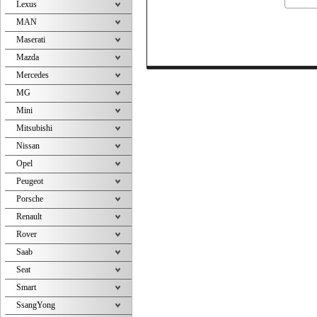
Lexus
MAN
Maserati
Mazda
Mercedes
MG
Mini
Mitsubishi
Nissan
Opel
Peugeot
Porsche
Renault
Rover
Saab
Seat
Smart
SsangYong