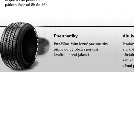
pátku v čase od 8h do 16h.
Pneumatiky
Alu k
Přínášíme Vám levné pneumatiky
Prodá
přímo od výrobců s nejvyšší
alu ko
kvalitou první jakosti.
oficiá
zárukou
všemi 