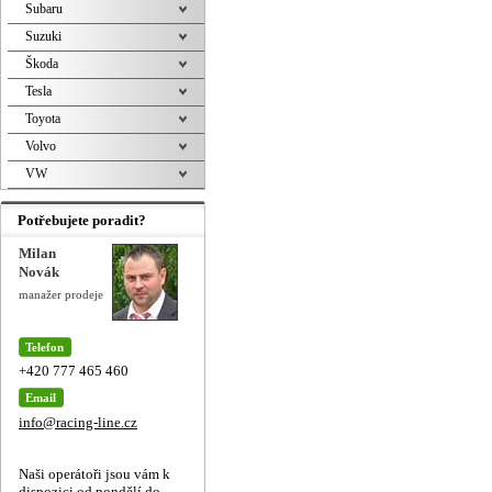
Subaru
Suzuki
Škoda
Tesla
Toyota
Volvo
VW
Potřebujete poradit?
Milan
Novák
manažer prodeje
Telefon
+420 777 465 460
Email
info@racing-line.cz
Naši operátoři jsou vám k
dispozici od pondělí do