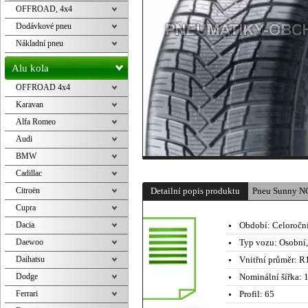
OFFROAD, 4x4
Dodávkové pneu
Nákladní pneu
Alu kola
OFFROAD 4x4
Karavan
Alfa Romeo
Audi
BMW
Cadillac
Citroën
Detailní popis produktu
Pneu Sunny N
Cupra
Dacia
Období:
Celoročn
Daewoo
Typ vozu:
Osobní
Daihatsu
Vnitřní průměr:
R1
Dodge
Nominální šířka:
1
Ferrari
Profil:
65