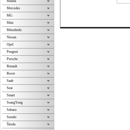
Mazda
Mercedes
MG
Mini
Mitsubishi
Nissan
Opel
Peugeot
Porsche
Renault
Rover
Saab
Seat
Smart
SsangYong
Subaru
Suzuki
Škoda