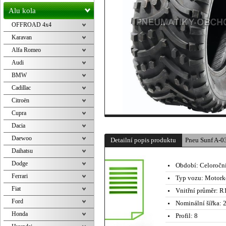
Alu kola
OFFROAD 4x4
Karavan
Alfa Romeo
Audi
BMW
Cadillac
Citroën
Cupra
Dacia
Daewoo
Detailní popis produktu
Pneu Sunf A-0
Daihatsu
Dodge
Období:
Celoročn
Ferrari
Typ vozu:
Motork
Fiat
Vnitřní průměr:
R1
Ford
Nominální šířka:
2
Honda
Profil:
8