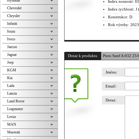
Hyundai
Index nosnosti:
65
Chevrolet
Index rychlosti:
J 
Chrysler
Konstrukce:
D
Infiniti
Rok výroby:
2023
Isuzu
Iveco
Jaecoo
Jaguar
Dotaz k produktu
Pneu Sunf A-032 25/
Jeep
KGM
Jméno:
Kia
Lada
Email:
Lancia
Dotaz:
Land Rover
Leapmotor
Lexus
MAN
Maserati