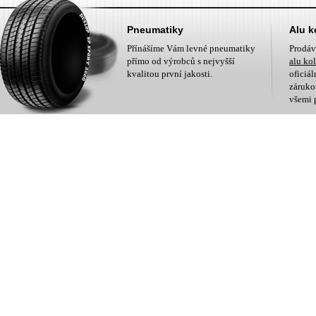
Pneumatiky
Alu k
Přínášíme Vám levné pneumatiky
Prodá
přímo od výrobců s nejvyšší
alu ko
kvalitou první jakosti.
oficiá
zárukou
všemi 