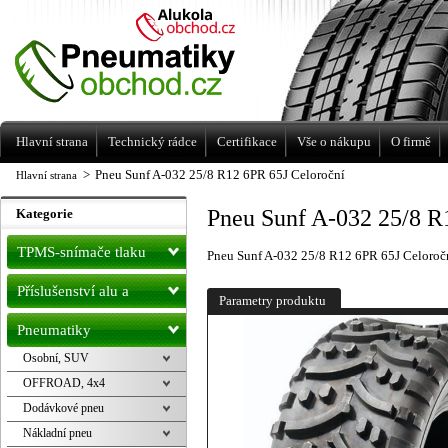
Levné pneumatiky letní, zimní, Alu kola
a litá kola Racing Line
Hlavní strana
Technický rádce
Certifikace
Vše o nákupu
O firmě
>
Pneu Sunf A-032 25/8 R12 6PR 65J Celoroční
Hlavní strana
Pneu Sunf A-032 25/8 R
Kategorie
TPMS-snímače tlaku
Pneu Sunf A-032 25/8 R12 6PR 65J Celoroč
Příslušenství alu a
Parametry produktu
pneu
Pneumatiky
Osobní, SUV
OFFROAD, 4x4
Dodávkové pneu
Nákladní pneu