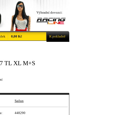
Výhradní dovozci:
ožek
0,00 Kč
K pokladně
17 TL XL M+S
ní
Sailun
u:
448290