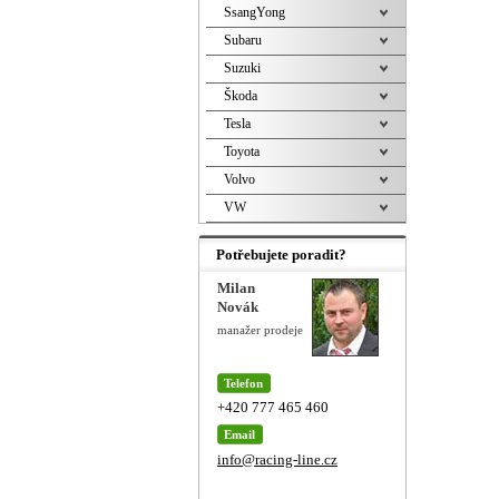
SsangYong
Subaru
Suzuki
Škoda
Tesla
Toyota
Volvo
VW
Potřebujete poradit?
Milan
Novák
manažer prodeje
Telefon
+420 777 465 460
Email
info@racing-line.cz