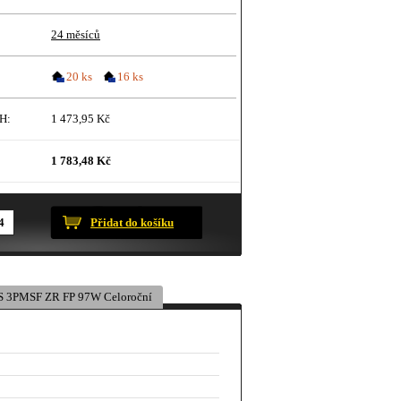
24 měsíců
20 ks
16 ks
H:
1 473,95 Kč
1 783,48 Kč
ustračního charakteru.
Přidat do košíku
 3PMSF ZR FP 97W Celoroční