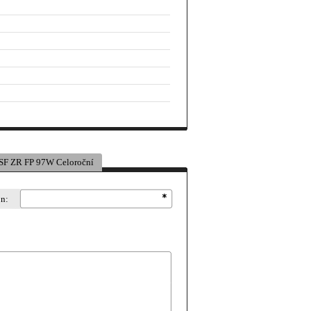
F ZR FP 97W Celoroční
on: