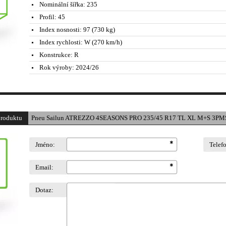
Nominální šířka:
235
Profil:
45
Index nosnosti:
97 (730 kg)
Index rychlosti:
W (270 km/h)
Konstrukce:
R
Rok výroby:
2024/26
produktu
Pneu Sailun ATREZZO 4SEASONS PRO 235/45 R17 TL XL M+S 3PMS
Jméno:
Telef
Email:
Dotaz: