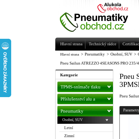
Levné pneumatiky letní, zimní, Alu kol
a litá kola Racing Line
Hlavní strana
Technický rádce
Certifika
>
Pneumatiky
>
Osobní, SUV
>
Hlavní strana
Pneu Sailun ATREZZO 4SEASONS PRO 235/4
Pneu 
Kategorie
3PMSF
TPMS-snímače tlaku
Pneu Sail
Příslušenství alu a
pneu
Parametr
Pneumatiky
Osobní, SUV
Letní
Zimní