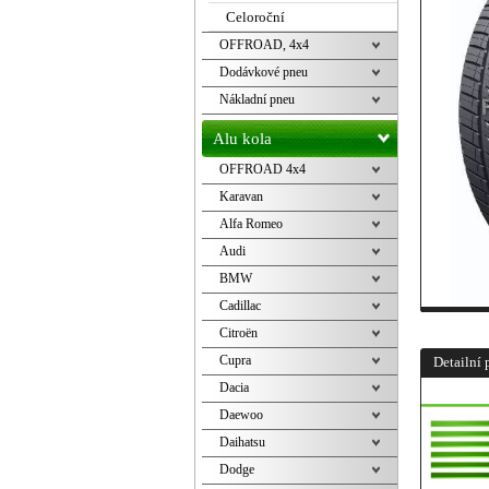
Celoroční
OFFROAD, 4x4
Dodávkové pneu
Nákladní pneu
Alu kola
OFFROAD 4x4
Karavan
Alfa Romeo
Audi
BMW
Cadillac
Citroën
Cupra
Detailní 
Dacia
Daewoo
Daihatsu
Dodge