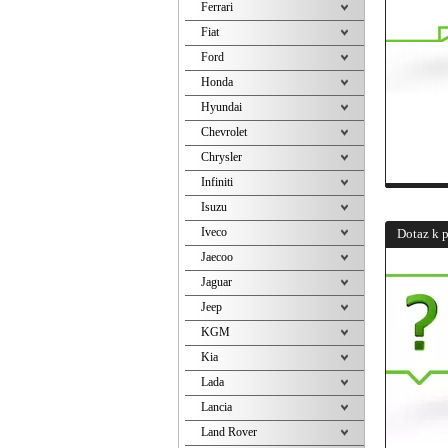
Ferrari
Fiat
Ford
Honda
Hyundai
Chevrolet
Chrysler
Infiniti
Isuzu
Iveco
Dotaz k 
Jaecoo
Jaguar
Jeep
KGM
Kia
Lada
Lancia
Land Rover