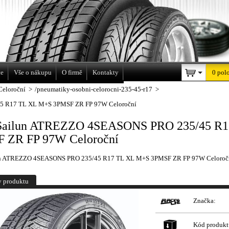
a
ce
Vše o nákupu
O firmě
Kontakty
0 pol
Celoroční
>
/pneumatiky-osobni-celorocni-235-45-r17
>
5 R17 TL XL M+S 3PMSF ZR FP 97W Celoroční
Sailun ATREZZO 4SEASONS PRO 235/45 R
 ZR FP 97W Celoroční
un ATREZZO 4SEASONS PRO 235/45 R17 TL XL M+S 3PMSF ZR FP 97W Celoroč
y produktu
Značka:
Kód produkt