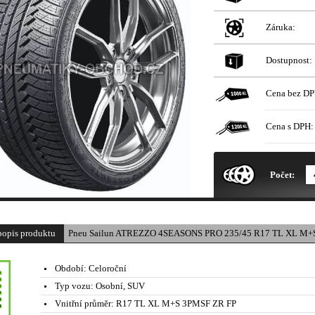
Záruka:
Dostupnost:
Cena bez DP
Cena s DPH:
* Obrázek produktu je pouze il
Počet:
popis produktu
Pneu Sailun ATREZZO 4SEASONS PRO 235/45 R17 TL XL M+S
Období:
Celoroční
Typ vozu:
Osobní, SUV
Vnitřní průměr:
R17 TL XL M+S 3PMSF ZR FP