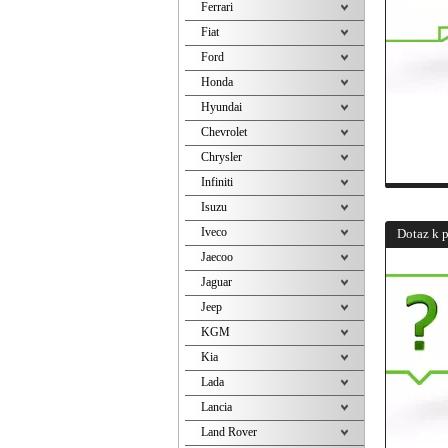
Ferrari
Fiat
Ford
Honda
Hyundai
Chevrolet
Chrysler
Infiniti
Isuzu
Iveco
Dotaz k 
Jaecoo
Jaguar
Jeep
KGM
Kia
Lada
Lancia
Land Rover