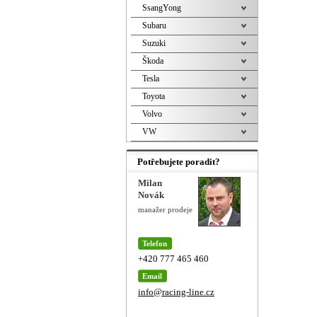
SsangYong
Subaru
Suzuki
Škoda
Tesla
Toyota
Volvo
VW
Potřebujete poradit?
Milan
Novák
manažer prodeje
Telefon
+420 777 465 460
Email
info@racing-line.cz