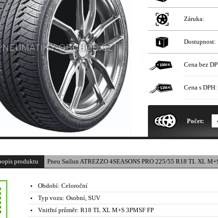
Záruka:
Dostupnost:
Cena bez DP
Cena s DPH:
* Obrázek produktu je pouze il
Počet:
popis produktu
Pneu Sailun ATREZZO 4SEASONS PRO 225/55 R18 TL XL M+S
Období:
Celoroční
Typ vozu:
Osobní, SUV
Vnitřní průměr:
R18 TL XL M+S 3PMSF FP