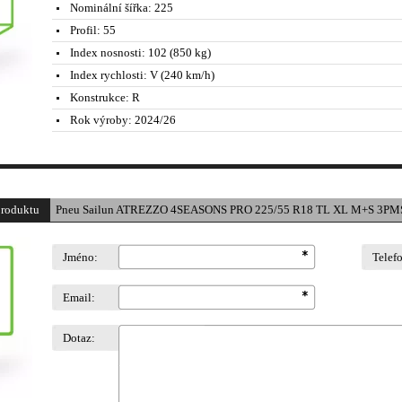
Nominální šířka:
225
Profil:
55
Index nosnosti:
102 (850 kg)
Index rychlosti:
V (240 km/h)
Konstrukce:
R
Rok výroby:
2024/26
produktu
Pneu Sailun ATREZZO 4SEASONS PRO 225/55 R18 TL XL M+S 3PMS
Jméno:
Telef
Email:
Dotaz: