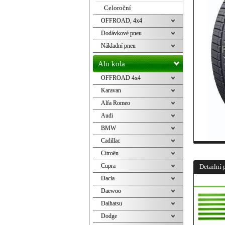
Celoroční
OFFROAD, 4x4
Dodávkové pneu
Nákladní pneu
Alu kola
OFFROAD 4x4
Karavan
Alfa Romeo
Audi
BMW
Cadillac
Citroën
Cupra
Detailní 
Dacia
Daewoo
Daihatsu
Dodge