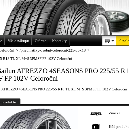
a
ce
Vše o nákupu
O firmě
Kontakty
0 pol
Celoroční
>
/pneumatiky-osobni-celorocni-225-55-r18
>
5 R18 TL XL M+S 3PMSF FP 102V Celoroční
Sailun ATREZZO 4SEASONS PRO 225/55 R
 FP 102V Celoroční
un ATREZZO 4SEASONS PRO 225/55 R18 TL XL M+S 3PMSF FP 102V Celoroční
y produktu
Značka:
Kód produkt