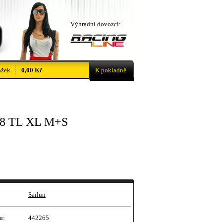
Výhradní dovozci:
ožek
0,00 Kč
K pokladně
18 TL XL M+S
Sailun
u:
442265