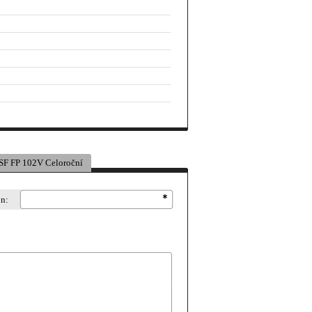
F FP 102V Celoroční
on: