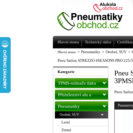
Levné pneumatiky letní, zimní, Alu kol
a litá kola Racing Line
Hlavní strana
Technický rádce
Certifika
>
Pneumatiky
>
Osobní, SUV
>
Hlavní strana
Pneu Sailun ATREZZO 4SEASONS PRO 225/5
Pneu 
Kategorie
3PMSF
TPMS-snímače tlaku
Pneu Sail
Příslušenství alu a
pneu
Parametr
Pneumatiky
Osobní, SUV
Letní
Zimní