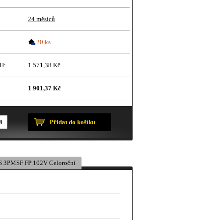
24 měsíců
20 ks
H:
1 571,38 Kč
1 901,37 Kč
ustračního charakteru.
Přidat do košíku
 3PMSF FP 102V Celoroční