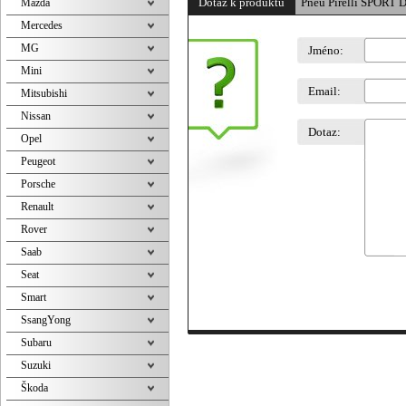
Dotaz k produktu
Pneu Pirelli SPORT
Mazda
Mercedes
MG
Jméno:
Mini
Email:
Mitsubishi
Nissan
Dotaz:
Opel
Peugeot
Porsche
Renault
Rover
Saab
Seat
Smart
SsangYong
Subaru
Suzuki
Škoda