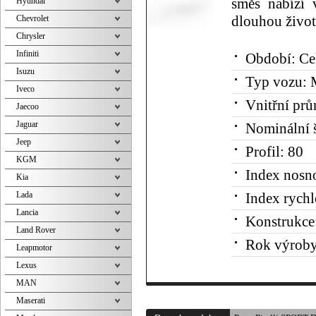
Hyundai
směs nabízí 
Chevrolet
dlouhou život
Chrysler
Infiniti
Období:
Ce
Isuzu
Typ vozu:
M
Iveco
Vnitřní prů
Jaecoo
Jaguar
Nominální š
Jeep
Profil:
80
KGM
Index nosno
Kia
Lada
Index rychl
Lancia
Konstrukce
Land Rover
Rok výroby
Leapmotor
Lexus
MAN
Maserati