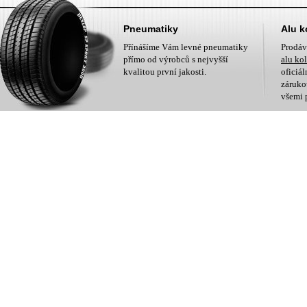
Pneumatiky
Alu k
Přínášíme Vám levné pneumatiky
Prodá
přímo od výrobců s nejvyšší
alu ko
kvalitou první jakosti.
oficiá
zárukou
všemi 