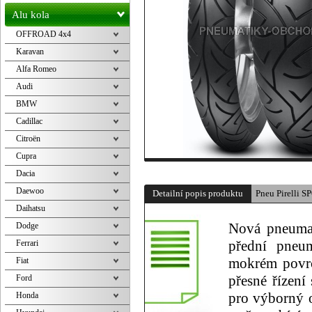
Alu kola
OFFROAD 4x4
Karavan
Alfa Romeo
Audi
BMW
Cadillac
Citroën
Cupra
Dacia
Daewoo
Detailní popis produktu
Pneu Pirelli
Daihatsu
Dodge
Nová pneumat
Ferrari
přední pneum
Fiat
mokrém povrc
Ford
přesné řízení
Honda
pro výborný 