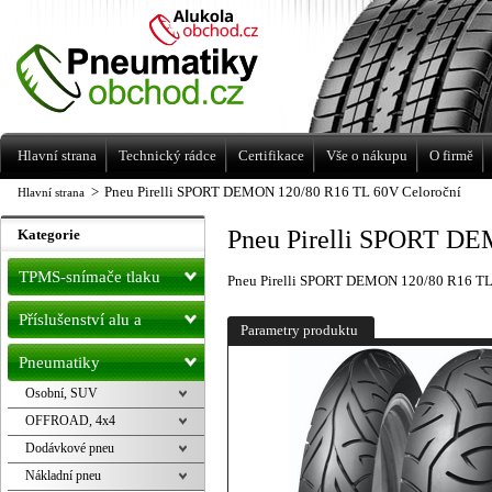
Levné pneumatiky letní, zimní, Alu kola
a litá kola Racing Line
Hlavní strana
Technický rádce
Certifikace
Vše o nákupu
O firmě
>
Pneu Pirelli SPORT DEMON 120/80 R16 TL 60V Celoroční
Hlavní strana
Pneu Pirelli SPORT DE
Kategorie
TPMS-snímače tlaku
Pneu Pirelli SPORT DEMON 120/80 R16 TL
Příslušenství alu a
Parametry produktu
pneu
Pneumatiky
Osobní, SUV
OFFROAD, 4x4
Dodávkové pneu
Nákladní pneu