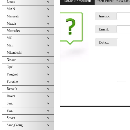
Dotaz k produktu
Pneu Pirelli POWER
Lexus
MAN
Jméno:
Maserati
Mazda
Email:
Mercedes
MG
Dotaz:
Mini
Mitsubishi
Nissan
Opel
Peugeot
Porsche
Renault
Rover
Saab
Seat
Smart
SsangYong