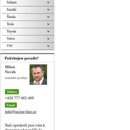
Subaru
Suzuki
Škoda
Tesla
Toyota
Volvo
VW
Potřebujete poradit?
Milan
Novák
manažer prodeje
Telefon
+420 777 465 460
Email
info@racing-line.cz
Naši operátoři jsou vám k
dispozici od pondělí do