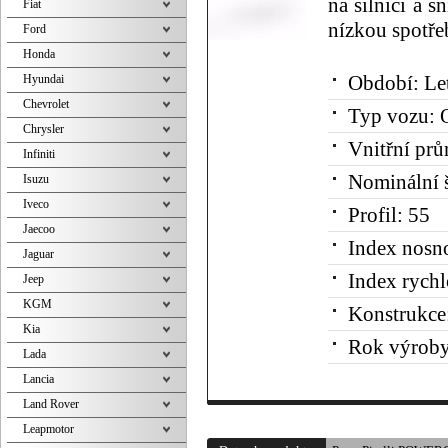
na silnici a s
Fiat
nízkou spotře
Ford
Honda
Hyundai
Období:
Le
Chevrolet
Typ vozu:
O
Chrysler
Vnitřní prů
Infiniti
Nominální š
Isuzu
Iveco
Profil:
55
Jaecoo
Index nosno
Jaguar
Index rychl
Jeep
KGM
Konstrukce
Kia
Rok výroby
Lada
Lancia
Land Rover
Leapmotor