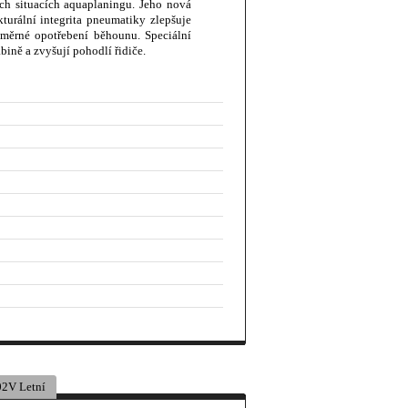
ích situacích aquaplaningu. Jeho nová
kturální integrita pneumatiky zlepšuje
noměrné opotřebení běhounu. Speciální
bině a zvyšují pohodlí řidiče.
2V Letní