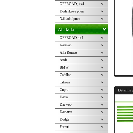
OFFROAD, 4x4
Dodávkové pneu
Nákladní pneu
Alu kola
OFFROAD 4x4
Karavan
Alfa Romeo
Audi
BMW
Cadillac
Citroën
Cupra
Detailní 
Dacia
Daewoo
Daihatsu
Dodge
Ferrari