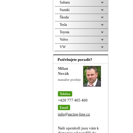
Subaru
Suzuki
Škoda
Tesla
Toyota
Volvo
VW
Potřebujete poradit?
Milan
Novák
manažer prodeje
Telefon
+420 777 465 460
Email
info@racing-line.cz
Naši operátoři jsou vám k
dispozici od pondělí do