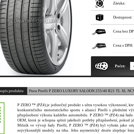
Záruka:
Dostupnost:
Cena bez DP
Cena s DPH:
* Obrázek produktu je pouze il
Počet:
popis produktu
Pneu Pirelli P ZERO LUXURY SALOON 255/40 R21 TL XL NCS
P ZERO ™ (PZ4) je jedinečný produkt s ultra vysokou výkonností, kter
konkurenčního motoristického sportu s aliancí Pirelli s předními vý
přizpůsobení výkonu každého automobilu. P ZERO ™ (PZ4) má řadu vy
OEM, která je schopna splnit jakékoli potřeby přizpůsobení, pokud jd
Milník ve vývoji řady Pirelli, P ZERO ™ (PZ4) byl vybrán jako ori
nejvýkonnější modely na trhu. Jeho asymetrický dezén zlepšuje brz