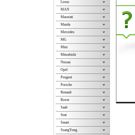
Lexus
MAN
Maserati
Mazda
Mercedes
MG
Mini
Mitsubishi
Nissan
Opel
Peugeot
Porsche
Renault
Rover
Saab
Seat
Smart
SsangYong