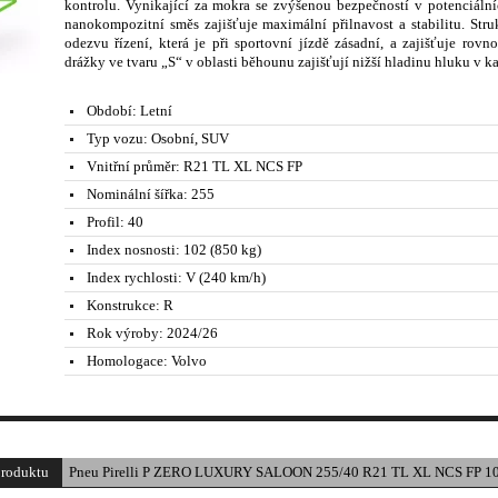
kontrolu. Vynikající za mokra se zvýšenou bezpečností v potenciáln
nanokompozitní směs zajišťuje maximální přilnavost a stabilitu. Stru
odezvu řízení, která je při sportovní jízdě zásadní, a zajišťuje rov
drážky ve tvaru „S“ v oblasti běhounu zajišťují nižší hladinu hluku v ka
Období:
Letní
Typ vozu:
Osobní, SUV
Vnitřní průměr:
R21 TL XL NCS FP
Nominální šířka:
255
Profil:
40
Index nosnosti:
102 (850 kg)
Index rychlosti:
V (240 km/h)
Konstrukce:
R
Rok výroby:
2024/26
Homologace:
Volvo
produktu
Pneu Pirelli P ZERO LUXURY SALOON 255/40 R21 TL XL NCS FP 10