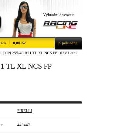
Výhradní dovozci:
ožek
0,00 Kč
K pokladně
ALOON 255/40 R21 TL XL NCS FP 102V Letní
21 TL XL NCS FP
PIRELLI
u:
443447