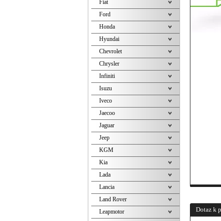
Fiat
Ford
Honda
Hyundai
Chevrolet
Chrysler
Infiniti
Isuzu
Iveco
Jaecoo
Jaguar
Jeep
KGM
Kia
Lada
Lancia
Land Rover
Dotaz k 
Leapmotor