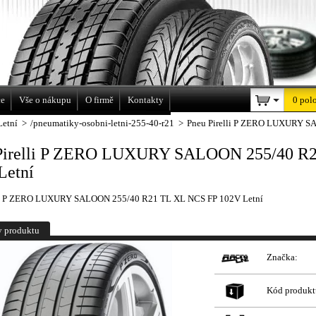
a
ce
Vše o nákupu
O firmě
Kontakty
0 pol
Letní
>
/pneumatiky-osobni-letni-255-40-r21
>
Pneu Pirelli P ZERO LUXURY S
Pirelli P ZERO LUXURY SALOON 255/40 R
Letní
lli P ZERO LUXURY SALOON 255/40 R21 TL XL NCS FP 102V Letní
y produktu
Značka:
Kód produkt