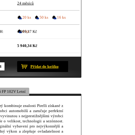
24 měsíců
20 ks
50 ks
16 ks
4 ks
H:
4 909,37 Kč
5 940,34 Kč
ustračního charakteru.
Přidat do košíku
 FP 102V Letní
ý kombinuje znalosti Pirelli získané z
robci automobilů a zaručuje perfektní
vinutou s nejprestižnějšími výrobci
e o velikost, technologii a sezónnost.
ginální vybavení pro nejvýkonnější a
dný výkon a zlepšuje ovladatelnost a