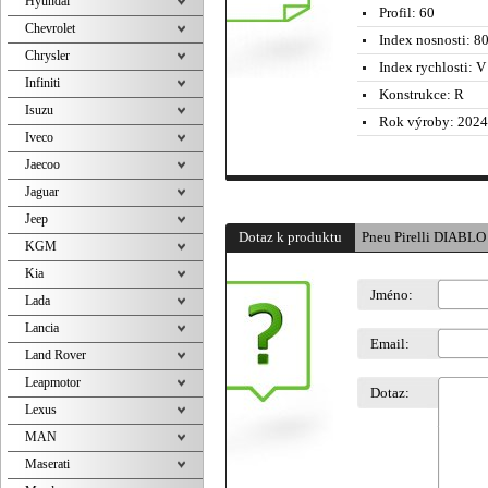
Hyundai
Profil:
60
Chevrolet
Index nosnosti:
80
Chrysler
Index rychlosti:
V 
Infiniti
Konstrukce:
R
Isuzu
Rok výroby:
2024
Iveco
Jaecoo
Jaguar
Jeep
Dotaz k produktu
Pneu Pirelli DIABL
KGM
Kia
Jméno:
Lada
Lancia
Email:
Land Rover
Leapmotor
Dotaz:
Lexus
MAN
Maserati