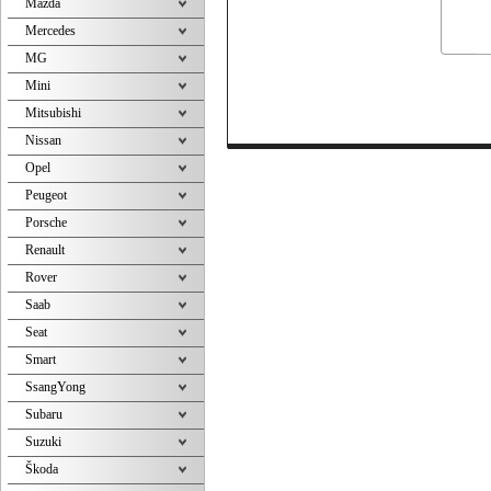
Mazda
Mercedes
MG
Mini
Mitsubishi
Nissan
Opel
Peugeot
Porsche
Renault
Rover
Saab
Seat
Smart
SsangYong
Subaru
Suzuki
Škoda