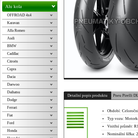
Alu kola
OFFROAD 4x4
Karavan
Alfa Romeo
Audi
BMW
Cadillac
Citroën
Cupra
Dacia
Daewoo
Daihatsu
Detailní popis produktu
Pneu Pirelli
Dodge
Ferrari
Období:
Celoročn
Fiat
Typ vozu:
Motork
Ford
Vnitřní průměr:
R1
Honda
Nominální šířka:
2