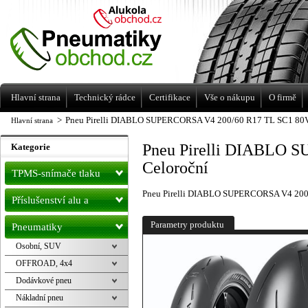
Levné pneumatiky letní, zimní, Alu kola
a litá kola Racing Line
Hlavní strana
Technický rádce
Certifikace
Vše o nákupu
O firmě
>
Pneu Pirelli DIABLO SUPERCORSA V4 200/60 R17 TL SC1 80V
Hlavní strana
Pneu Pirelli DIABLO 
Kategorie
Celoroční
TPMS-snímače tlaku
Pneu Pirelli DIABLO SUPERCORSA V4 200
Příslušenství alu a
pneu
Parametry produktu
Pneumatiky
Osobní, SUV
OFFROAD, 4x4
Dodávkové pneu
Nákladní pneu