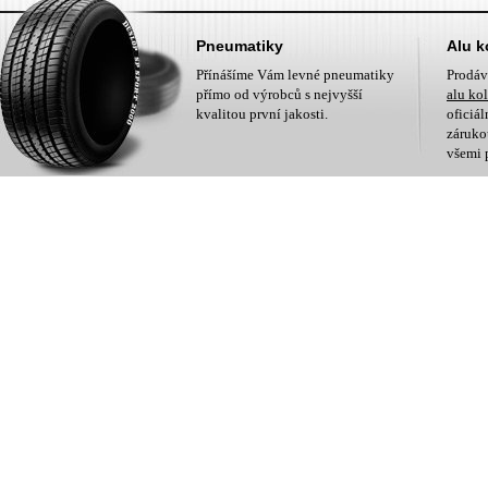
Pneumatiky
Alu k
Přínášíme Vám levné pneumatiky
Prodá
přímo od výrobců s nejvyšší
alu ko
kvalitou první jakosti.
oficiá
zárukou
všemi 