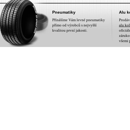
Pneumatiky
Alu k
Přínášíme Vám levné pneumatiky
Prodá
přímo od výrobců s nejvyšší
alu ko
kvalitou první jakosti.
oficiá
zárukou
všemi 