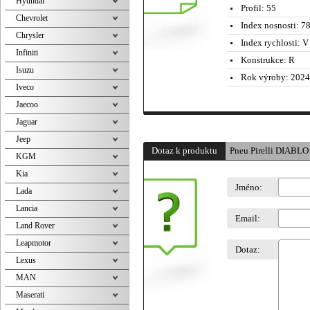
Hyundai
Profil:
55
Chevrolet
Index nosnosti:
78
Chrysler
Index rychlosti:
V 
Infiniti
Konstrukce:
R
Isuzu
Rok výroby:
2024
Iveco
Jaecoo
Jaguar
Jeep
Dotaz k produktu
Pneu Pirelli DIABL
KGM
Kia
Jméno:
Lada
Lancia
Email:
Land Rover
Leapmotor
Dotaz:
Lexus
MAN
Maserati