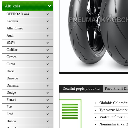
Alu kola
OFFROAD 4x4
Karavan
Alfa Romeo
Audi
BMW
Cadillac
Citroën
Cupra
Dacia
Daewoo
Daihatsu
Detailní popis produktu
Pneu Pirelli
Dodge
Ferrari
Období:
Celoročn
Fiat
Typ vozu:
Motork
Ford
Vnitřní průměr:
R1
Honda
Nominální šířka:
2