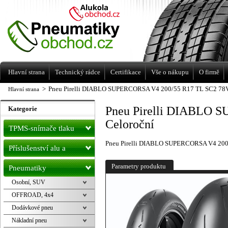
Levné pneumatiky letní, zimní, Alu kola
a litá kola Racing Line
Hlavní strana
Technický rádce
Certifikace
Vše o nákupu
O firmě
>
Pneu Pirelli DIABLO SUPERCORSA V4 200/55 R17 TL SC2 78V
Hlavní strana
Pneu Pirelli DIABLO 
Kategorie
Celoroční
TPMS-snímače tlaku
Pneu Pirelli DIABLO SUPERCORSA V4 200
Příslušenství alu a
pneu
Parametry produktu
Pneumatiky
Osobní, SUV
OFFROAD, 4x4
Dodávkové pneu
Nákladní pneu