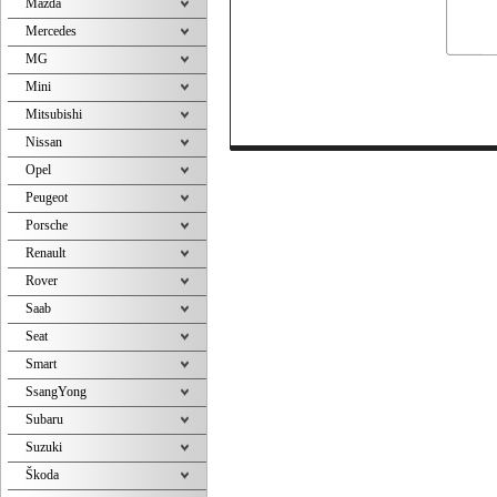
Mazda
Mercedes
MG
Mini
Mitsubishi
Nissan
Opel
Peugeot
Porsche
Renault
Rover
Saab
Seat
Smart
SsangYong
Subaru
Suzuki
Škoda