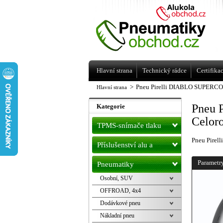
Levné pneumatiky letní, zimní, Alu kol
a litá kola Racing Line
Hlavní strana
Technický rádce
Certifika
>
Pneu Pirelli DIABLO SUPERCO
Hlavní strana
Pneu 
Kategorie
Celor
TPMS-snímače tlaku
Pneu Pire
Příslušenství alu a
pneu
Parametr
Pneumatiky
Osobní, SUV
OFFROAD, 4x4
Dodávkové pneu
Nákladní pneu