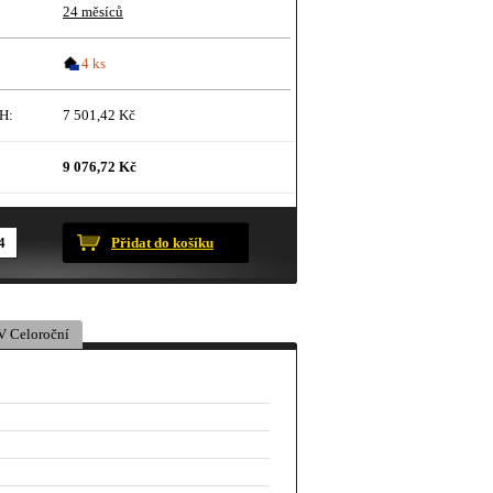
24 měsíců
4 ks
H:
7 501,42 Kč
9 076,72 Kč
ustračního charakteru.
Přidat do košíku
 Celoroční