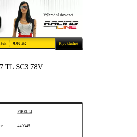
Výhradní dovozci:
ožek
0,00 Kč
K pokladně
7 TL SC3 78V
PIRELLI
u:
449345