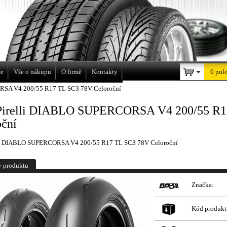
a
ce
Vše o nákupu
O firmě
Kontakty
0 pol
RSA V4 200/55 R17 TL SC3 78V Celoroční
Pirelli DIABLO SUPERCORSA V4 200/55 R1
oční
lli DIABLO SUPERCORSA V4 200/55 R17 TL SC3 78V Celoroční
y produktu
Značka:
Kód produkt