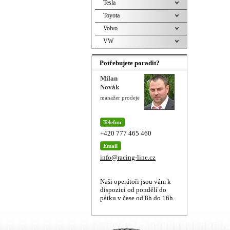
Tesla
Toyota
Volvo
VW
Potřebujete poradit?
Milan
Novák
manažer prodeje
Telefon
+420 777 465 460
Email
info@racing-line.cz
Naši operátoři jsou vám k
dispozici od pondělí do
pátku v čase od 8h do 16h.