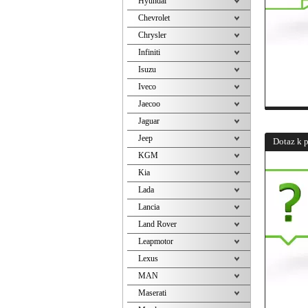
Hyundai
Chevrolet
Chrysler
Infiniti
Isuzu
Iveco
Jaecoo
Jaguar
Jeep
Dotaz k 
KGM
Kia
Lada
Lancia
Land Rover
Leapmotor
Lexus
MAN
Maserati