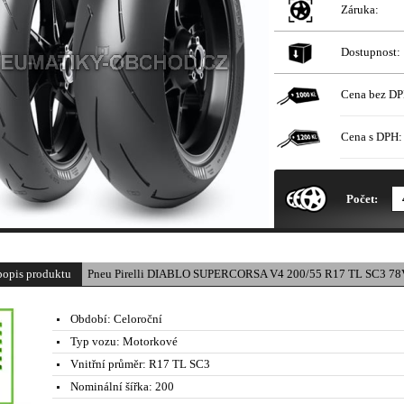
Záruka:
Dostupnost:
Cena bez DP
Cena s DPH:
* Obrázek produktu je pouze il
Počet:
popis produktu
Pneu Pirelli DIABLO SUPERCORSA V4 200/55 R17 TL SC3 78V
Období:
Celoroční
Typ vozu:
Motorkové
Vnitřní průměr:
R17 TL SC3
Nominální šířka:
200