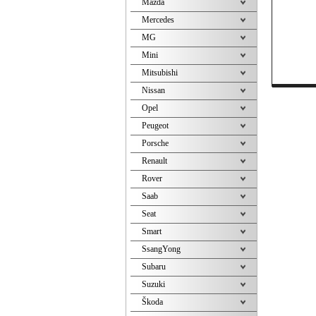
Mazda
Mercedes
MG
Mini
Mitsubishi
Nissan
Opel
Peugeot
Porsche
Renault
Rover
Saab
Seat
Smart
SsangYong
Subaru
Suzuki
Škoda