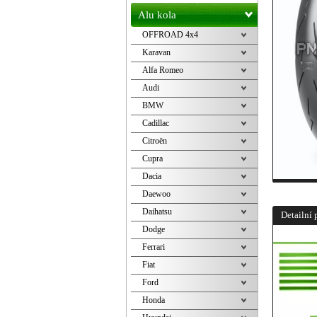
Alu kola
OFFROAD 4x4
Karavan
Alfa Romeo
Audi
BMW
Cadillac
Citroën
Cupra
Dacia
Daewoo
Daihatsu
Detailní 
Dodge
Ferrari
Fiat
Ford
Honda