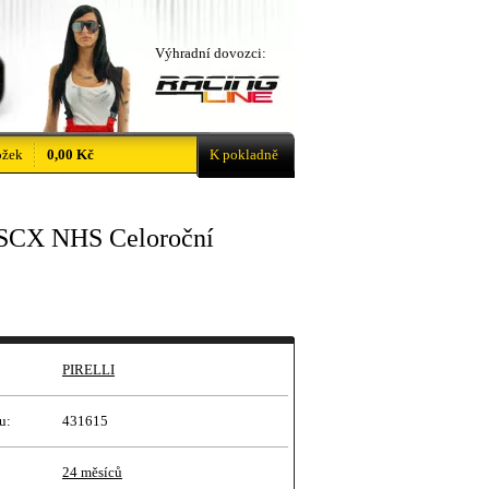
Výhradní dovozci:
ožek
0,00 Kč
K pokladně
SCX NHS Celoroční
PIRELLI
u:
431615
24 měsíců