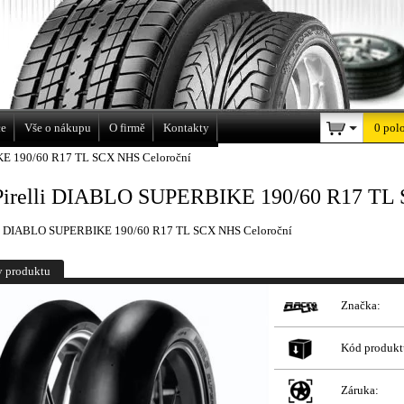
a
ce
Vše o nákupu
O firmě
Kontakty
0 pol
KE 190/60 R17 TL SCX NHS Celoroční
Pirelli DIABLO SUPERBIKE 190/60 R17 TL 
lli DIABLO SUPERBIKE 190/60 R17 TL SCX NHS Celoroční
y produktu
Značka:
Kód produkt
Záruka: