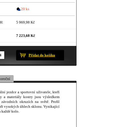
20 ks
H:
5 969,98 Kč
7 223,68 Kč
ustračního charakteru.
Přidat do košíku
oroční
lní jezdce a sportovní uživatele, kteří
y a materiály kostry jsou výsledkem
 závodních okruzích na světě. Profil
ři vysokých úhlech sklonu. Vynikající
m každé kolo.