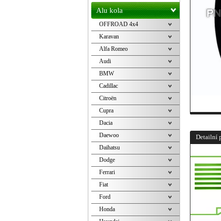
Alu kola
OFFROAD 4x4
Karavan
Alfa Romeo
Audi
BMW
Cadillac
Citroën
Cupra
Dacia
Daewoo
Detailní 
Daihatsu
Dodge
Ferrari
Fiat
Ford
Honda