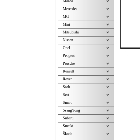
Mazda
Mercedes
MG
Mini
Mitsubishi
Nissan
Opel
Peugeot
Porsche
Renault
Rover
Saab
Seat
Smart
SsangYong
Subaru
Suzuki
Škoda