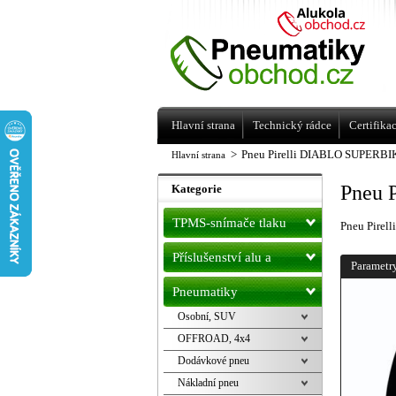
Levné pneumatiky letní, zimní, Alu kol
a litá kola Racing Line
Hlavní strana
Technický rádce
Certifika
>
Pneu Pirelli DIABLO SUPERBI
Hlavní strana
Pneu 
Kategorie
TPMS-snímače tlaku
Pneu Pire
Příslušenství alu a
Parametr
pneu
Pneumatiky
Osobní, SUV
OFFROAD, 4x4
Dodávkové pneu
Nákladní pneu