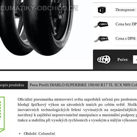
Dostupnost:
Cena bez DP
Cena s DPH:
* Obrázek produktu je pouze il
Počet:
popis produktu
Pneu Pirelli DIABLO SUPERBIKE 190/60 R17 TL SCX NHS Cel
Oficiální pneumatika mistrovství světa superbiků určená pro profesioná
hledají špičkový výkon na závodních tratích po celém světě. Složk
inovativních technologických řešení vyvinutých na nejnáročnějších
navržený k zajištění neporovnatelné manipulace a maximální podpory p
trakce a stabilita při vysokých rychlostech s vysokým a stálým výkone
Období:
Celoroční