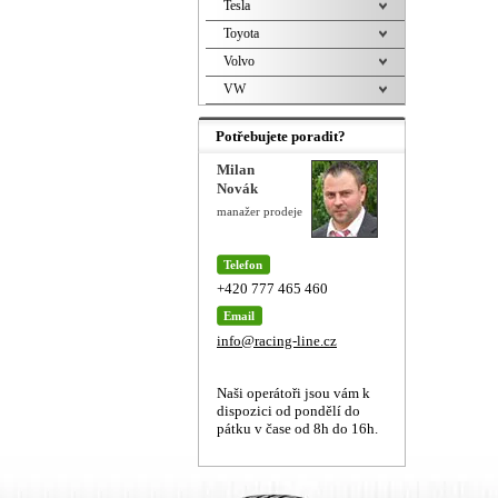
Tesla
Toyota
Volvo
VW
Potřebujete poradit?
Milan
Novák
manažer prodeje
Telefon
+420 777 465 460
Email
info@racing-line.cz
Naši operátoři jsou vám k
dispozici od pondělí do
pátku v čase od 8h do 16h.