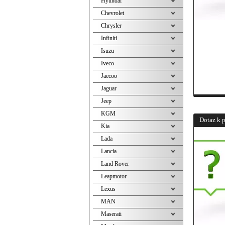
Hyundai
Chevrolet
Chrysler
Infiniti
Isuzu
Iveco
Jaecoo
Jaguar
Jeep
KGM
Dotaz k 
Kia
Lada
Lancia
Land Rover
Leapmotor
Lexus
MAN
Maserati