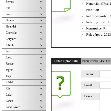
Ferrari
Nominální šířka:
2
Fiat
Profil:
50
Ford
Index nosnosti:
93
Honda
Index rychlosti:
H 
Hyundai
Konstrukce:
R
Chevrolet
Rok výroby:
2023
Chrysler
Infiniti
Isuzu
Iveco
Dotaz k produktu
Pneu Pirelli CINT
Jaecoo
Jaguar
Jméno:
Jeep
KGM
Email:
Kia
Lada
Dotaz:
Lancia
Land Rover