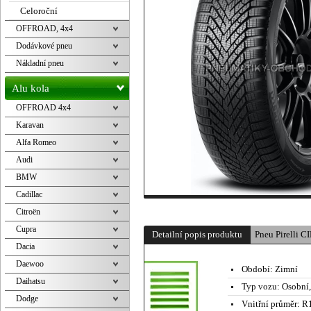
Celoroční
OFFROAD, 4x4
Dodávkové pneu
Nákladní pneu
Alu kola
OFFROAD 4x4
Karavan
Alfa Romeo
Audi
BMW
Cadillac
Citroën
Cupra
Detailní popis produktu
Pneu Pirelli
Dacia
Daewoo
Období:
Zimní
Daihatsu
Typ vozu:
Osobní
Dodge
Vnitřní průměr:
R1