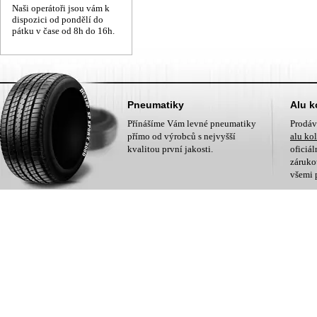
Naši operátoři jsou vám k
dispozici od pondělí do
pátku v čase od 8h do 16h.
Pneumatiky
Alu k
Přínášíme Vám levné pneumatiky
Prodá
přímo od výrobců s nejvyšší
alu ko
kvalitou první jakosti.
oficiá
zárukou
všemi 