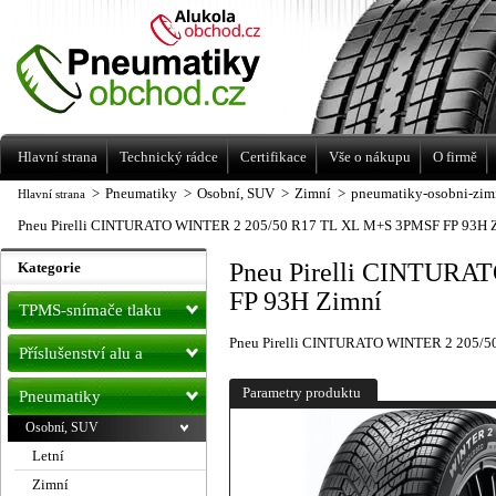
Levné pneumatiky letní, zimní, Alu kola
a litá kola Racing Line
Hlavní strana
Technický rádce
Certifikace
Vše o nákupu
O firmě
>
Pneumatiky
>
Osobní, SUV
>
Zimní
>
pneumatiky-osobni-zim
Hlavní strana
Pneu Pirelli CINTURATO WINTER 2 205/50 R17 TL XL M+S 3PMSF FP 93H 
Pneu Pirelli CINTURA
Kategorie
FP 93H Zimní
TPMS-snímače tlaku
Pneu Pirelli CINTURATO WINTER 2 205/5
Příslušenství alu a
pneu
Parametry produktu
Pneumatiky
Osobní, SUV
Letní
Zimní