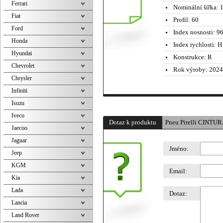
Ferrari
Nominální šířka:
1
Fiat
Profil:
60
Ford
Index nosnosti:
96
Honda
Index rychlosti:
H 
Hyundai
Konstrukce:
R
Chevrolet
Rok výroby:
2024
Chrysler
Infiniti
Isuzu
Iveco
Dotaz k produktu
Pneu Pirelli CINT
Jaecoo
Jaguar
Jméno:
Jeep
KGM
Email:
Kia
Lada
Dotaz:
Lancia
Land Rover