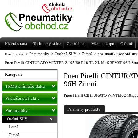
Levné pneumatiky letní, zimní, Alu kola
a litá kola Racing Line
Hlavní strana
Technický rádce
Certifikace
Vše o nákupu
O firmě
>
Pneumatiky
>
Osobní, SUV
>
Zimní
>
pneumatiky-osobni-suv
Hlavní strana
Pneu Pirelli CINTURATO WINTER 2 195/60 R18 TL XL M+S 3PMSF 96H Zim
Pneu Pirelli CINTURA
Kategorie
96H Zimní
TPMS-snímače tlaku
Pneu Pirelli CINTURATO WINTER 2 195/
Příslušenství alu a
pneu
Parametry produktu
Pneumatiky
Osobní, SUV
Letní
Zimní