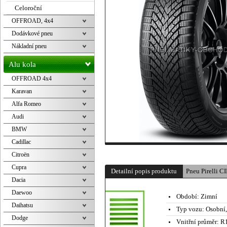
Celoroční
OFFROAD, 4x4
Dodávkové pneu
Nákladní pneu
Alu kola
OFFROAD 4x4
Karavan
Alfa Romeo
Audi
BMW
Cadillac
Citroën
Cupra
Detailní popis produktu
Pneu Pirelli
Dacia
Daewoo
Období:
Zimní
Daihatsu
Typ vozu:
Osobní
Dodge
Vnitřní průměr:
R1