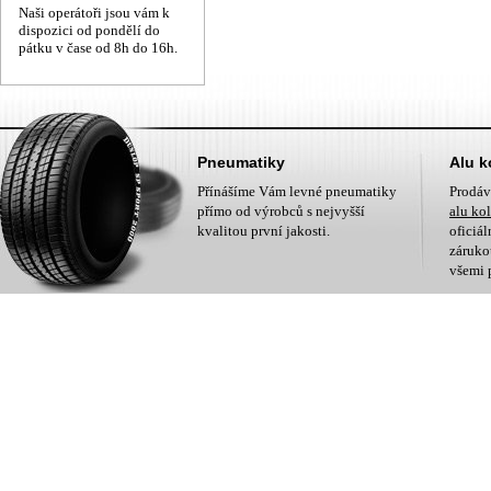
Naši operátoři jsou vám k
dispozici od pondělí do
pátku v čase od 8h do 16h.
Pneumatiky
Alu k
Přínášíme Vám levné pneumatiky
Prodá
přímo od výrobců s nejvyšší
alu ko
kvalitou první jakosti.
oficiá
zárukou
všemi 