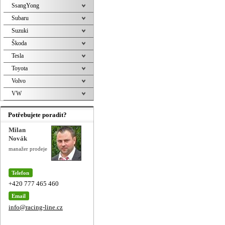
SsangYong
Subaru
Suzuki
Škoda
Tesla
Toyota
Volvo
VW
Potřebujete poradit?
Milan
Novák
manažer prodeje
Telefon
+420 777 465 460
Email
info@racing-line.cz