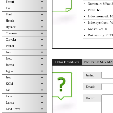
Ferrari
Nominální šířka:
2
Fiat
Profil:
65
Ford
Index nosnosti:
10
Honda
Index rychlosti:
W 
Hyundai
Konstrukce:
R
Chevrolet
Rok výroby:
2023
Chrysler
Infiniti
Isuzu
Iveco
Dotaz k produktu
Pneu Petlas SUV M
Jaecoo
Jaguar
Jméno:
Jeep
KGM
Email:
Kia
Lada
Dotaz:
Lancia
Land Rover