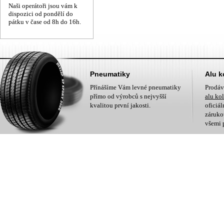
Naši operátoři jsou vám k
dispozici od pondělí do
pátku v čase od 8h do 16h.
Pneumatiky
Alu k
Přínášíme Vám levné pneumatiky
Prodá
přímo od výrobců s nejvyšší
alu ko
kvalitou první jakosti.
oficiá
zárukou
všemi 