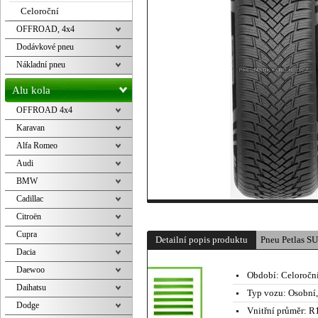
Celoroční
OFFROAD, 4x4
Dodávkové pneu
Nákladní pneu
Alu kola
OFFROAD 4x4
Karavan
Alfa Romeo
Audi
BMW
Cadillac
Citroën
Cupra
Detailní popis produktu
Pneu Petlas 
Dacia
Daewoo
Období:
Celoročn
Daihatsu
Typ vozu:
Osobní
Dodge
Vnitřní průměr:
R1