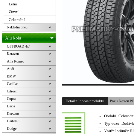
Letní
Zimní
Celoroční
Nákladní pneu
Alu kola
OFFROAD 4x4
Karavan
Alfa Romeo
Audi
BMW
Cadillac
Citroën
Cupra
Detailní popis produktu
Pneu Nexen N
Dacia
Daewoo
Období:
Celoročn
Daihatsu
Typ vozu:
Dodávk
Dodge
Vnitřní průměr:
R1