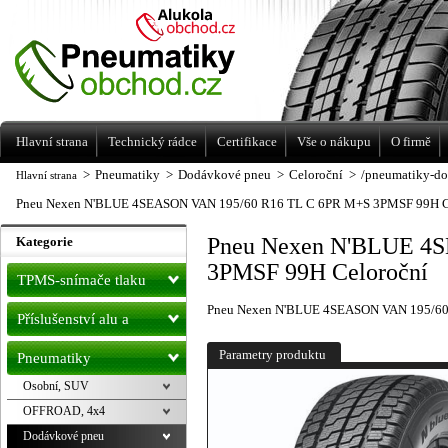
Levné pneumatiky letní, zimní, Alu kola
a litá kola Racing Line
Hlavní strana
Technický rádce
Certifikace
Vše o nákupu
O firmě
>
Pneumatiky
>
Dodávkové pneu
>
Celoroční
>
/pneumatiky-do
Hlavní strana
Pneu Nexen N'BLUE 4SEASON VAN 195/60 R16 TL C 6PR M+S 3PMSF 99H C
Pneu Nexen N'BLUE 4
Kategorie
3PMSF 99H Celoroční
TPMS-snímače tlaku
Pneu Nexen N'BLUE 4SEASON VAN 195/60
Příslušenství alu a
pneu
Parametry produktu
Pneumatiky
Osobní, SUV
OFFROAD, 4x4
Dodávkové pneu