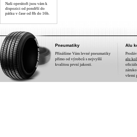
Naši operátoři jsou vám k
dispozici od pondělí do
pátku v čase od 8h do 16h.
Pneumatiky
Alu k
Přínášíme Vám levné pneumatiky
Prodá
přímo od výrobců s nejvyšší
alu ko
kvalitou první jakosti.
oficiá
zárukou
všemi 