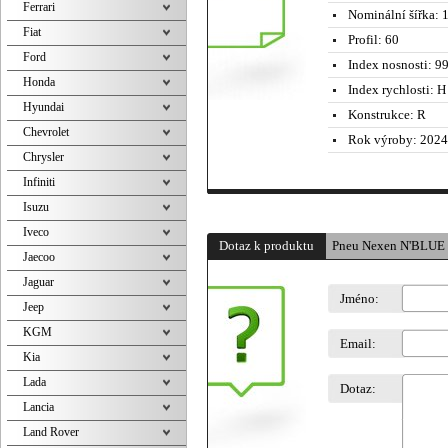
Ferrari
Nominální šířka:
1
Fiat
Profil:
60
Ford
Index nosnosti:
99
Honda
Index rychlosti:
H 
Hyundai
Konstrukce:
R
Chevrolet
Rok výroby:
2024
Chrysler
Infiniti
Isuzu
Iveco
Dotaz k produktu
Pneu Nexen N'BLUE
Jaecoo
Jaguar
Jméno:
Jeep
KGM
Email:
Kia
Lada
Dotaz:
Lancia
Land Rover