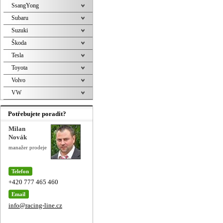
SsangYong
Subaru
Suzuki
Škoda
Tesla
Toyota
Volvo
VW
Potřebujete poradit?
Milan
Novák
manažer prodeje
Telefon
+420 777 465 460
Email
info@racing-line.cz