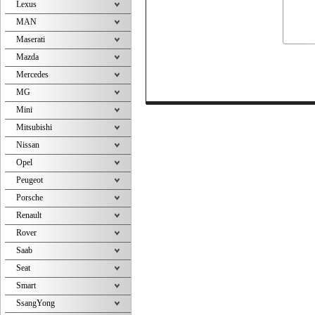
Lexus
MAN
Maserati
Mazda
Mercedes
MG
Mini
Mitsubishi
Nissan
Opel
Peugeot
Porsche
Renault
Rover
Saab
Seat
Smart
SsangYong