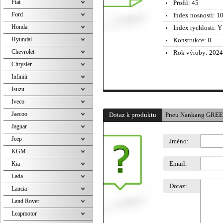
Fiat
Profil:
45
Ford
Index nosnosti:
10
Honda
Index rychlosti:
Y 
Hyundai
Konstrukce:
R
Chevrolet
Rok výroby:
2024
Chrysler
Infiniti
Isuzu
Iveco
Jaecoo
Dotaz k produktu
Pneu Nankang GREE
Jaguar
Jeep
Jméno:
KGM
Email:
Kia
Lada
Dotaz:
Lancia
Land Rover
Leapmotor