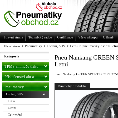
Levné pneumatiky letní, zimní, Alu kola
a litá kola Racing Line
Hlavní strana
Technický rádce
Certifikace
Vše o nákupu
O firmě
>
Pneumatiky
>
Osobní, SUV
>
Letní
>
pneumatiky-osobni-letn
Hlavní strana
Pneu Nankang GREEN 
Kategorie
Letní
TPMS-snímače tlaku
Pneu Nankang GREEN SPORT ECO 2+ 275/
Příslušenství alu a
pneu
Parametry produktu
Pneumatiky
Osobní, SUV
Letní
Zimní
Celoroční