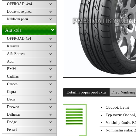
OFFROAD, 4x4
Dodávkové pneu
Nákladní pneu
Alu kola
OFFROAD 4x4
Karavan
Alfa Romeo
Audi
BMW
Cadillac
Citroën
Cupra
Detailní popis produktu
Pneu Nankang
Dacia
Daewoo
Období:
Letní
Daihatsu
Typ vozu:
Osobní
Dodge
Vnitřní průměr:
R1
Ferrari
Nominální šířka:
2