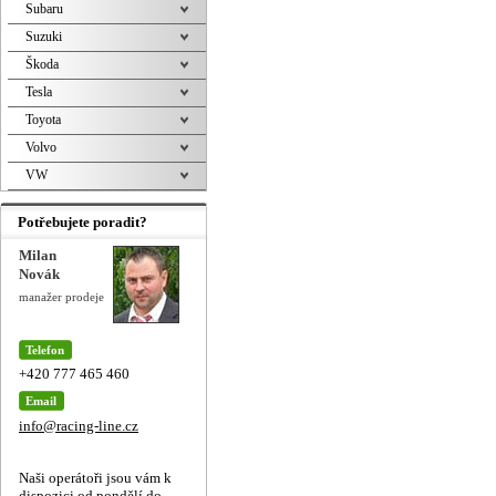
Subaru
Suzuki
Škoda
Tesla
Toyota
Volvo
VW
Potřebujete poradit?
Milan
Novák
manažer prodeje
Telefon
+420 777 465 460
Email
info@racing-line.cz
Naši operátoři jsou vám k
dispozici od pondělí do