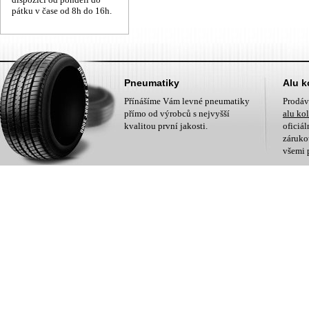
pátku v čase od 8h do 16h.
Pneumatiky
Alu k
Přínášíme Vám levné pneumatiky
Prodá
přímo od výrobců s nejvyšší
alu ko
kvalitou první jakosti.
oficiá
zárukou
všemi 